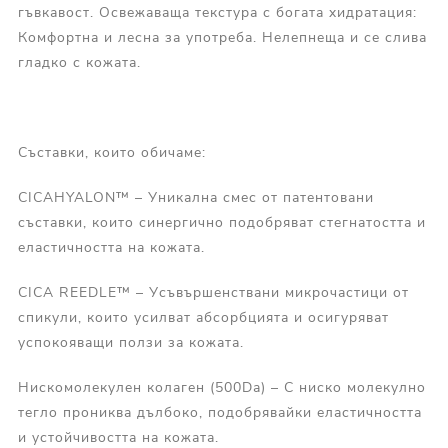
гъвкавост. Освежаваща текстура с богата хидратация:
Комфортна и лесна за употреба. Нелепнеща и се слива
гладко с кожата.
Съставки, които обичаме:
CICAHYALON™ – Уникална смес от патентовани
съставки, които синергично подобряват стегнатостта и
еластичността на кожата.
CICA REEDLE™ – Усъвършенствани микрочастици от
спикули, които усилват абсорбцията и осигуряват
успокояващи ползи за кожата.
Нискомолекулен колаген (500Da) – С ниско молекулно
тегло прониква дълбоко, подобрявайки еластичността
и устойчивостта на кожата.