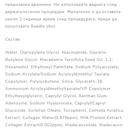
предизвика дразнене. Не използвайте веднага след
дерматологични процедури. Желателно е да оставите
около 2 седмици време след процедурата, преди да
използвате Reedle shot.
Състав:
Water, Dipropylene Glycol, Niacinamide, Glycerin,
Butylene Glycol, Macadamia Ternifolia Seed Oil, 1,2-
Hexanediol, Ethylhexyl Palmitate, Sodium Polyacrylate,
Sodium Acrylate/Sodium Acryloyldimethyl Taurate
Copolymer, Polyisobutene, Silica, Glycereth-26,
Ammonium Acryloyldimethyltaurate/VP Copolymer,
Ethylhexylglycerin, Caprylyl Glycol, Xanthan Gum,
Adenosine, Sodium Hyaluronate, Caprylyl/Capryl
Glucoside, Sorbitan Oleate, Tocopherol, Centella Asiatica
Extract, Collagen Water(0.979ppm), Milk Protein Extract,
Collagen Extract(0.002ppm), Madecassoside, Madecassic