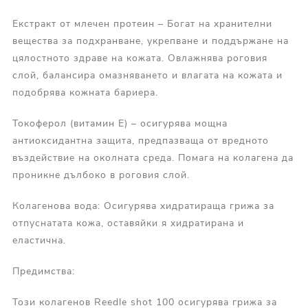
Екстракт от млечен протеин – Богат на хранителни
вещества за подхранване, укрепване и поддържане на
цялостното здраве на кожата. Овлажнява роговия
слой, балансира омазняването и влагата на кожата и
подобрява кожната бариера.
Токоферол (витамин Е) – осигурява мощна
антиоксидантна защита, предпазваща от вредното
въздействие на околната среда. Помага на колагена да
проникне дълбоко в роговия слой.
Колагенова вода: Осигурява хидратираща грижа за
отпуснатата кожа, оставяйки я хидратирана и
еластична.
Предимства:
Този колагенов Reedle shot 100 осигурява грижа за