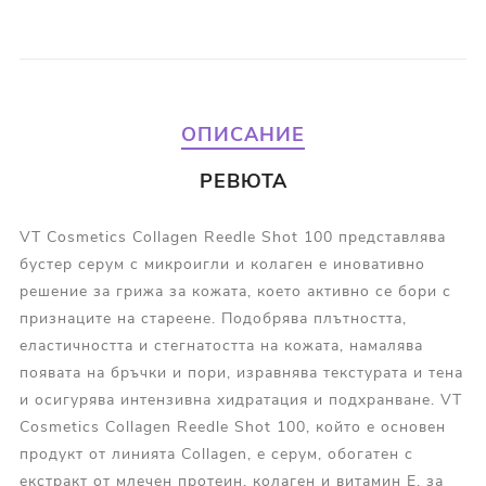
ОПИСАНИЕ
РЕВЮТА
VT Cosmetics Collagen Reedle Shot 100 представлява
бустер серум с микроигли и колаген е иновативно
решение за грижа за кожата, което активно се бори с
признаците на стареене. Подобрява плътността,
еластичността и стегнатостта на кожата, намалява
появата на бръчки и пори, изравнява текстурата и тена
и осигурява интензивна хидратация и подхранване. VT
Cosmetics Collagen Reedle Shot 100, който е основен
продукт от линията Collagen, е серум, обогатен с
екстракт от млечен протеин, колаген и витамин Е, за