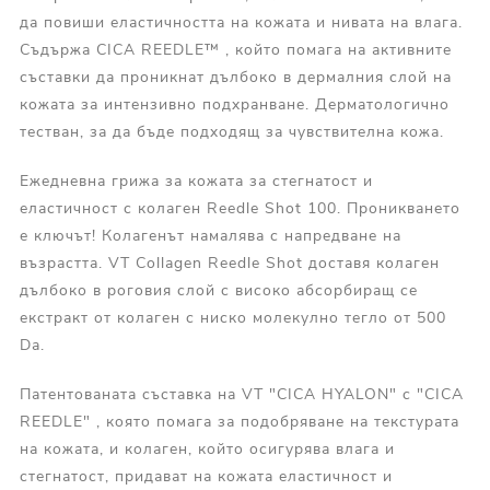
да повиши еластичността на кожата и нивата на влага.
Съдържа CICA REEDLE™ , който помага на активните
съставки да проникнат дълбоко в дермалния слой на
кожата за интензивно подхранване. Дерматологично
тестван, за да бъде подходящ за чувствителна кожа.
Ежедневна грижа за кожата за стегнатост и
еластичност с колаген Reedle Shot 100. Проникването
е ключът! Колагенът намалява с напредване на
възрастта. VT Collagen Reedle Shot доставя колаген
дълбоко в роговия слой с високо абсорбиращ се
екстракт от колаген с ниско молекулно тегло от 500
Da.
Патентованата съставка на VT "CICA HYALON" с "CICA
REEDLE" , която помага за подобряване на текстурата
на кожата, и колаген, който осигурява влага и
стегнатост, придават на кожата еластичност и