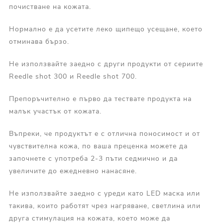
почистване на кожата.
Нормално е да усетите леко щипещо усещане, което
отминава бързо.
Не използвайте заедно с други продукти от сериите
Reedle shot 300 и Reedle shot 700.
Препоръчително е първо да тествате продукта на
малък участък от кожата.
Въпреки, че продуктът е с отлична поносимост и от
чувствителна кожа, по ваша преценка можете да
започнете с употреба 2-3 пъти седмично и да
увеличите до ежедневно нанасяне.
Не използвайте заедно с уреди като LED маска или
такива, които работят чрез нагряване, светлина или
друга стимулация на кожата, което може да