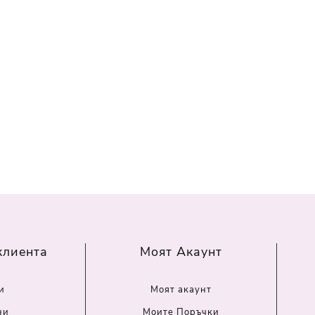
клиента
Моят Акаунт
и
Моят акаунт
ни
Моите Поръчки