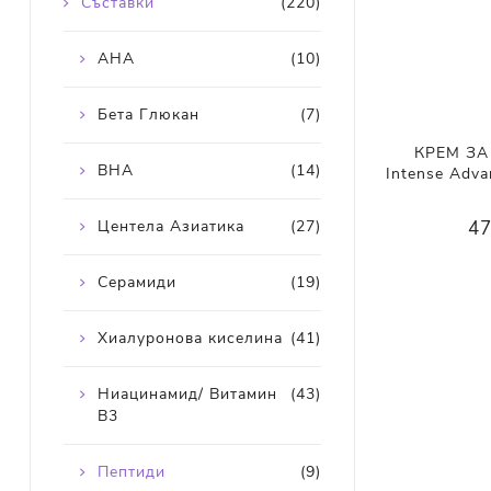
Съставки
(220)
AHA
(10)
Бета Глюкан
(7)
КРЕМ ЗА 
BHA
(14)
Intense Adva
Центела Азиатика
(27)
47
Серамиди
(19)
Хиалуронова киселина
(41)
Ниацинамид/ Витамин
(43)
В3
Пептиди
(9)