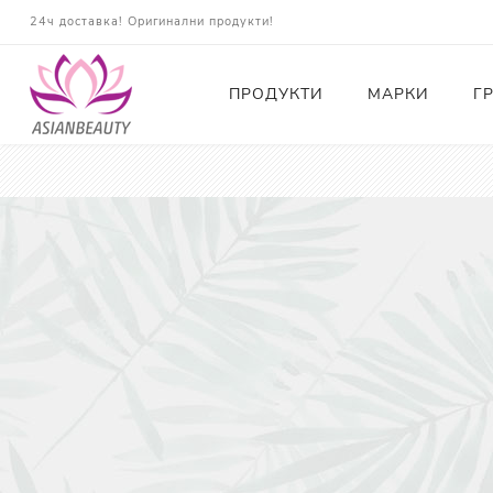
24ч доставка! Оригинални продукти!
ПРОДУКТИ
МАРКИ
Г
Почистващи
Тонери
Есенции
Серуми
Околоочна грижа
Кремове и Хидратация
Слънцезащита
Комплекти
Карти за Подарък