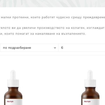
Прополис
Комбинирана Кожа
Витамин С
 малки протеини, които работят чудесно срещу преждевреме
Витамин Е
Муцин от Охлюв
 тялото ви да увеличи производството на колаген, изглажда
и, които помагат за намаляване на възпалението.
Ретинол