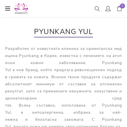
0
PYUNKANG YUL
Разработен от известната клиника за ориенталска мед
ицина Pyunkang в Корея, известна с лечението на атоп
ични кожни заболявания, Pyunkang
Yul е нов бранд, който предлага революционен подход
в грижата за кожата. Всички техни продукти съдържат
абсолютният минимум от съставки за оптимален
резултат, като са премахнати ненужните, изкуствени и
ароматизирани сред
тях. Всяка съставка, използвана от Pyunkang
Yul, е хипоалергенна, избрана за най-
нежна и безопасна закожата. С Pyunkang
Yul, вашата кожа ще намери своя оптимален баланс за