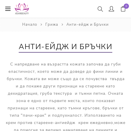
0
Начало
Грижа
Анти-ейдж и Бръчки
АНТИ-ЕЙДЖ И БРЪЧКИ
С напредване на възрастта кожата започва да губи
еластичност, което може да доведе до фини линии и
бръчки. Кожата ви може също да се почувства твърда
и да покаже други признаци на стареене като
дехидратация, груба текстура и тъмни петна. Очната
зона е едно от първите места, които показват
признаци на стареене, като тъмни кръгове, бръчки от
типа "пачи-крак" и подпухналост. Използването на
крем против стареене-антиейдж крем ежедневно,може
да помогне за видимо намаляване на линиите и