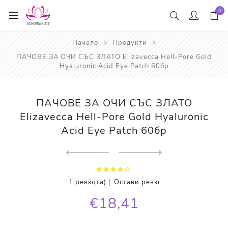
0
Начало
Продукти
ПАЧОВЕ ЗА ОЧИ СЪС ЗЛАТО Elizavecca Hell-Pore Gold
Hyaluronic Acid Eye Patch 60бр
ПАЧОВЕ ЗА ОЧИ СЪС ЗЛАТО
Elizavecca Hell-Pore Gold Hyaluronic
Acid Eye Patch 60бр
Next
product
Previous product
СЕРУМ ЗА ЛИЦЕ С ГАЛАКТОМИСИ...
|
1 ревю(та)
Остави ревю
€18,41