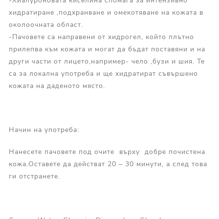
-Хиалуроновата киселина спомага за интензивно
хидратиране ,подхранване и омекотяване на кожата в
околоочната област.
-Пачовете са направени от хидрогел, който плътно
прилепва към кожата и могат да бъдат поставяни и на
други части от лицето,например- чело ,бузи и шия. Те
са за локална употреба и ще хидратират съвършено
кожата на даденото място.
Начин на употреба:
Нанесете пачовете под очите върху добре почистена
кожа.Оставете да действат 20 – 30 минути, а след това
ги отстранете.