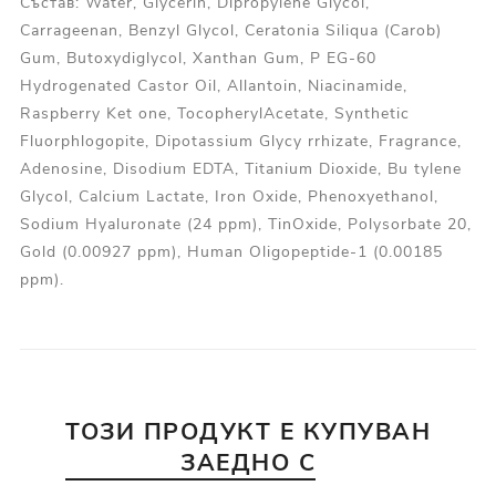
Състав: Water, Glycerin, Dipropylene Glycol,
Carrageenan, Benzyl Glycol, Ceratonia Siliqua (Carob)
Gum, Butoxydiglycol, Xanthan Gum, P EG-60
Hydrogenated Castor Oil, Allantoin, Niacinamide,
Raspberry Ket one, TocopherylAcetate, Synthetic
Fluorphlogopite, Dipotassium Glycy rrhizate, Fragrance,
Adenosine, Disodium EDTA, Titanium Dioxide, Bu tylene
Glycol, Calcium Lactate, Iron Oxide, Phenoxyethanol,
Sodium Hyaluronate (24 ppm), TinOxide, Polysorbate 20,
Gold (0.00927 ppm), Human Oligopeptide-1 (0.00185
ppm).
ТОЗИ ПРОДУКТ Е КУПУВАН
ЗАЕДНО С