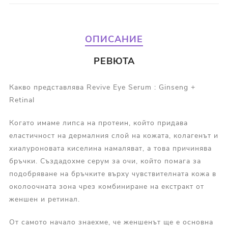
ОПИСАНИЕ
РЕВЮТА
Какво представлява Revive Eye Serum : Ginseng +
Retinal
Когато имаме липса на протеин, който придава
еластичност на дермалния слой на кожата, колагенът и
хиалуроновата киселина намаляват, а това причинява
бръчки. Създадохме серум за очи, който помага за
подобряване на бръчките върху чувствителната кожа в
околоочната зона чрез комбиниране на екстракт от
женшен и ретинал.
От самото начало знаехме, че женшенът ще е основна