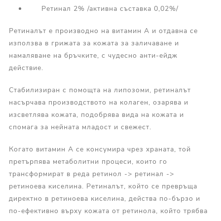
Ретинал 2% /активна съставка 0,02%/
Ретиналът е производно на витамин А и отдавна се
използва в грижата за кожата за заличаване и
намаляване на бръчките, с чудесно анти-ейдж
действие.
Стабилизиран с помощта на липозоми, ретиналът
насърчава производството на колаген, озарява и
изсветлява кожата, подобрява вида на кожата и
спомага за нейната младост и свежест.
Когато витамин А се консумира чрез храната, той
претърпява метаболитни процеси, които го
трансформират в реда ретинол -> ретинал ->
ретиноева киселина. Ретиналът, който се превръща
директно в ретиноева киселина, действа по-бързо и
по-ефективно върху кожата от ретинола, който трябва