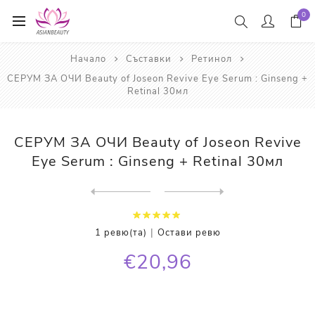
0
Начало
Съставки
Ретинол
СЕРУМ ЗА ОЧИ Beauty of Joseon Revive Eye Serum : Ginseng +
Retinal 30мл
СЕРУМ ЗА ОЧИ Beauty of Joseon Revive
Eye Serum : Ginseng + Retinal 30мл
Next
product
Previous product
КРЕМ ЗА ОЧИ Some By Mi Reti...
|
1 ревю(та)
Остави ревю
€20,96