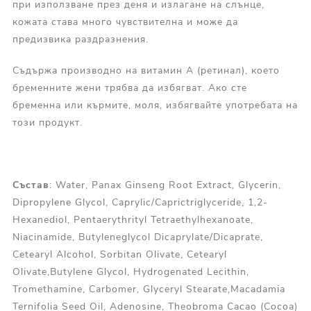
при използване през деня и излагане на слънце,
кожата става много чувствителна и може да
предизвика раздразнения.
Съдържа производно на витамин А (ретинал), което
бременните жени трябва да избягват. Ако сте
бременна или кърмите, моля, избягвайте употребата на
този продукт.
Състав
: Water, Panax Ginseng Root Extract, Glycerin,
Dipropylene Glycol, Caprylic/Caprictriglyceride, 1,2-
Hexanediol, Pentaerythrityl Tetraethylhexanoate,
Niacinamide, Butyleneglycol Dicaprylate/Dicaprate,
Cetearyl Alcohol, Sorbitan Olivate, Cetearyl
Olivate,Butylene Glycol, Hydrogenated Lecithin,
Tromethamine, Carbomer, Glyceryl Stearate,Macadamia
Ternifolia Seed Oil, Adenosine, Theobroma Cacao (Cocoa)