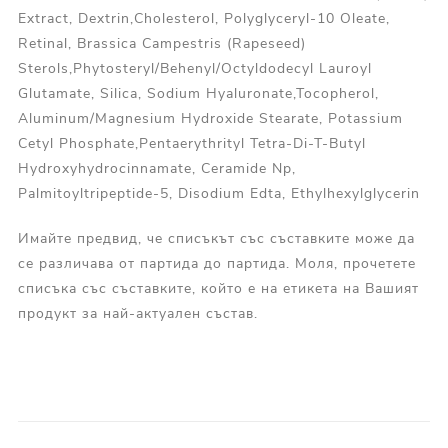
Extract, Dextrin,Cholesterol, Polyglyceryl-10 Oleate,
Retinal, Brassica Campestris (Rapeseed)
Sterols,Phytosteryl/Behenyl/Octyldodecyl Lauroyl
Glutamate, Silica, Sodium Hyaluronate,Tocopherol,
Aluminum/Magnesium Hydroxide Stearate, Potassium
Cetyl Phosphate,Pentaerythrityl Tetra-Di-T-Butyl
Hydroxyhydrocinnamate, Ceramide Np,
Palmitoyltripeptide-5, Disodium Edta, Ethylhexylglycerin
Имайте предвид, че списъкът със съставките може да
се различава от партида до партида. Моля, прочетете
списъка със съставките, който е на етикета на Вашият
продукт за най-актуален състав.