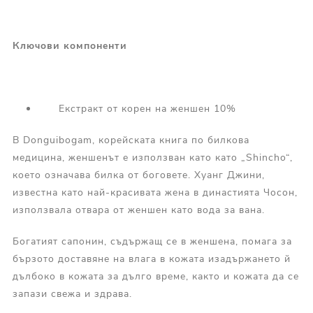
Ключови
компоненти
Екстракт от корен на женшен 10%
В Donguibogam, корейската книга по билкова
медицина, женшенът е използван като като „Shincho“,
което означава билка от боговете. Хуанг Джини,
известна като най-красивата жена в династията Чосон,
използвала отвара от женшен като вода за вана.
Богатият сапонин, съдържащ се в женшена, помага за
бързото доставяне на влага в кожата изадържането й
дълбоко в кожата за дълго време, както и кожата да се
запази свежа и здрава.