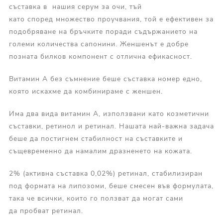
съставка в нашия серум за очи, тъй
като според множество проучвания, той е ефективен за
подобряване на бръчките поради съдържанието на
големи количества сапонини. Женшенът е добре
позната билков компонент с отлична ефикасност.
Витамин А без съмнение беше съставка номер едно,
която искахме да комбинираме с женшен.
Има два вида витамин А, използвани като козметични
съставки, ретинол и ретинал. Нашата най-важна задача
беше да постигнем стабилност на съставките и
същевременно да намалим дразненето на кожата.
2% (активна съставка 0,02%) ретинал, стабилизиран
под формата на липозоми, беше смесен във формулата,
така че всички, които го ползват да могат сами
да пробват ретинал.