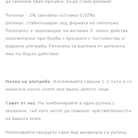
да премине през процеса, за да стане ретинал.
Ретинал - 2% (активна съставка 0,02%)
ретинал, стабилизиран под формата на липозоми.
Ретиналът е производно на витамин А, което действа
положително при борба с бръчките с постоянство и
редовна употреба. Ретинала за разлика от ретинола
има по-бързо действие.
Начин на употреба
: Изпомпвайте серума 1-2 пъти и го
нанесете около очите или върху цялото лице.
Съвет от нас
: Не комбинирайте в една рутина с
киселини, тъй като могат да повишат чувствителността
на вашата кожа.
Използвайте продукта само във вечерната си рутина,