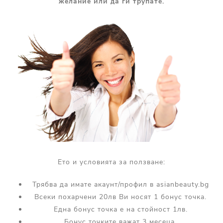
желание или да ги трупате.
Ето и условията за ползване:
Трябва да имате акаунт/профил в asianbeauty.bg
Всеки похарчени 20лв Ви носят 1 бонус точка.
Една бонус точка е на стойност 1лв.
Бонус точките важат 3 месеца.