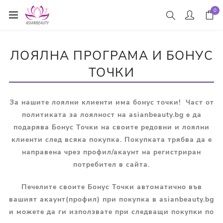
0
ЛОЯЛНА ПРОГРАМА И БОНУС
ТОЧКИ
За нашите лоялни клиенти има бонус точки! Част от
политиката за лоялност на asianbeauty.bg е да
подарява Бонус Точки на своите редовни и лоялни
клиенти след всяка покупка. Покупката трябва да е
направена чрез профил/акаунт на регистриран
потребител в сайта.
Печелите своите Бонус Точки автоматично във
вашият акаунт(профил) при покупка в asianbeauty.bg
и можете да ги използвате при следващи покупки по