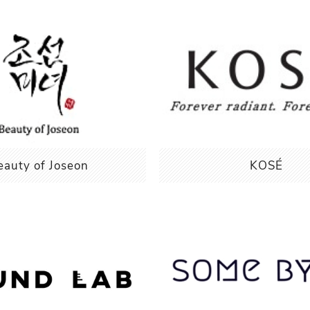
Прополис
Комбинирана Кожа
Витамин С
Витамин Е
Муцин от Охлюв
Ретинол
eauty of Joseon
KOSÉ