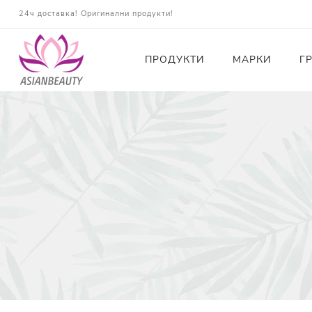
24ч доставка! Оригинални продукти!
ПРОДУКТИ
МАРКИ
Г
Почистващи
Тонери
Есенции
Серуми
Околоочна грижа
Кремове и Хидратация
Слънцезащита
Комплекти
Карти за Подарък