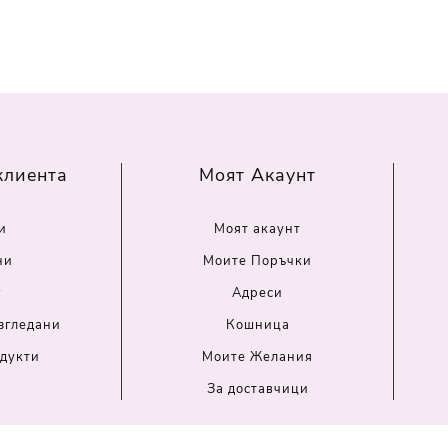
клиента
Моят Акаунт
и
Моят акаунт
ни
Моите Поръчки
г
Адреси
згледани
Кошница
дукти
Моите Желания
За доставчици