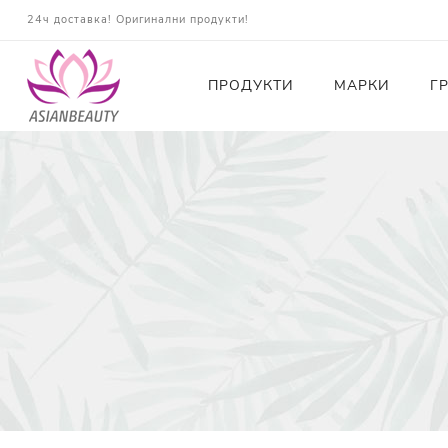
24ч доставка! Оригинални продукти!
ПРОДУКТИ
МАРКИ
Г
Почистващи
Тонери
Есенции
Серуми
Околоочна грижа
Кремове и Хидратация
Слънцезащита
Комплекти
Карти за Подарък