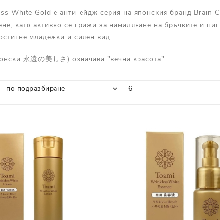
Прополис
Комбинирана Кожа
ess White Gold е анти-ейдж серия на японския бранд Brain C
Витамин С
ене, като активно се грижи за намаляване на бръчките и пиг
постигне младежки и сияен вид.
Витамин Е
Муцин от Охлюв
понски 永遠の美しさ) означава "вечна красота".
Ретинол