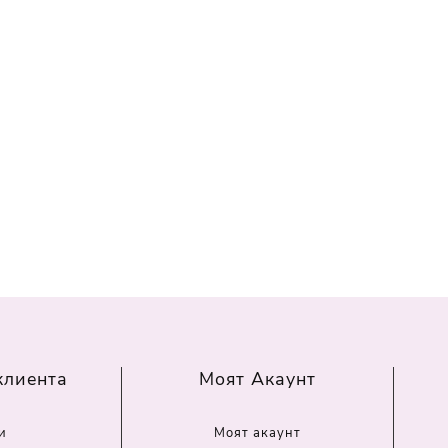
клиента
Моят Акаунт
и
Моят акаунт