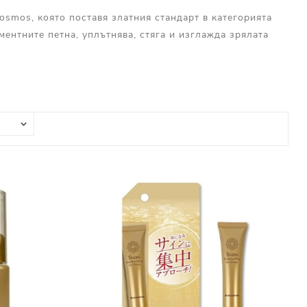
osmos, която поставя златния стандарт в категорията
ментните петна, уплътнява, стяга и изглажда зрялата