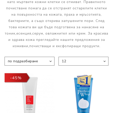
като мъртвите кожни клетки се отмиват. Правилното
почистване помага да се отстранят остарелите клетки
на повърхността на кожата, праха и мръсотията,
бактериите, а също открива запушените пори. След
това кожата ви ще бъде подготвена за нанасяне на
тоник,есенция,серум, овлажнител или крем. За красива
и здрава кожа прегледайте нашите предложения за
измивни,почистващи и ексфолиращи продукти.
-45%