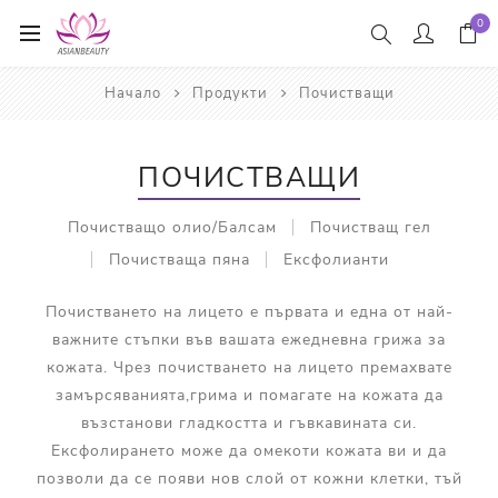
0
Начало
Продукти
Почистващи
ПОЧИСТВАЩИ
Почистващо олио/Балсам
Почистващ гел
Почистваща пяна
Ексфолианти
Почистването на лицето е първата и една от най-
важните стъпки във вашата ежедневна грижа за
кожата. Чрез почистването на лицето премахвате
замърсяванията,грима и помагате на кожата да
възстанови гладкостта и гъвкавината си.
Ексфолирането може да омекоти кожата ви и да
позволи да се появи нов слой от кожни клетки, тъй