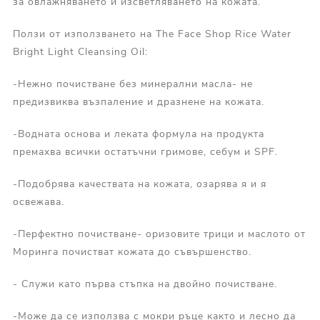
за овлажняването и изсветляването на кожата.
Ползи от използването на The Face Shop Rice Water
Bright Light Cleansing Oil:
-Нежно почистване без минерални масла- не
предизвиква възпаление и дразнене на кожата.
-Водната основа и леката формула на продукта
премахва всички остатъчни гримове, себум и SPF.
-Подобрява качествата на кожата, озарява я и я
освежава.
-Перфектно почистване- оризовите трици и маслото от
Моринга почистват кожата до съвършенство.
- Служи като първа стъпка на двойно почистване.
-Може да се използва с мокри ръце както и лесно да