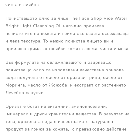
чиста и сияйна.
Почистващото олио за лице The Face Shop Rice Water
Bright Light Cleansing Oil напълно премахва
нечистотите по кожата и грима със своята освежаваща
и лека текстура. То нежно почиства лицето ви и
премахва грима, оставяйки кожата свежа, чиста и мека.
Във формулата на овлажняващото и озаряващо
почистващо олио са използвани качествена оризова
вода получена от масло от оризови трици, масло от
Моринга, масло от Жожоба и екстракт от растението
Лечебно сапунче.
Оризът е богат на витамини, аминокиселини,
минерали и други хранителни вещества. В резултат на
това, оризовата вода е известна като натурален
продукт за грижа за кожата, с превъзходно действие