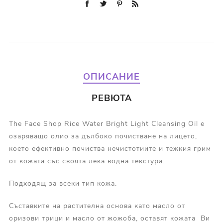
ОПИСАНИЕ
РЕВЮТА
The Face Shop Rice Water Bright Light Cleansing Oil е
озаряващо олио за дълбоко почистване на лицето,
което ефективно почиства нечистотиите и тежкия грим
от кожата със своята лека водна текстура.
Подходящ за всеки тип кожа.
Съставките на растителна основа като масло от
оризови трици и масло от жожоба, оставят кожата Ви