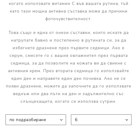
когато използвате витамин С във вашата рутина, тъй
като тази мощна активна съставка може да причини
фоточувствителност.
Това също е една от онези съставки, които искате да
натрупате бавно и постепенно в рутината си, за да
избегнете дразнене през първите седмици. Ако е
серум, смесете го с вашия овлажнител през първата
седмица, за да позволите на кожата ви да свикне с
активния крем. През втората седмица го използвайте
един ден и направете един ден почивка. Ако не се
появи дразнене, можете да започнете да го използвате
веднъж или два пъти на ден и задължително със
слънцезащита, когато се използва сутрин.