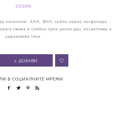
COSRX
ида киселини- AHA, BHA, който нежно ексфолира
ожата свежа и сияйна през целия ден, изсветлява и
уеднаквява тена.
ДОБАВИ
ЛИ В СОЦИАЛНИТЕ МРЕЖИ