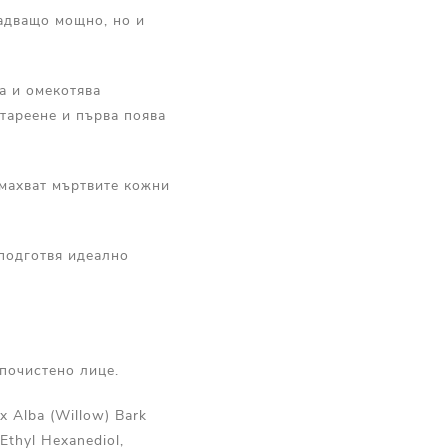
адващо мощно, но и
а и омекотява
стареене и първа поява
махват мъртвите кожни
 подготвя идеално
почистено лице.
ix Alba (Willow) Bark
 Ethyl Hexanediol,