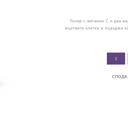
Прополис
Комбинирана Кожа
Витамин С
Тонер с витамин С и два в
Витамин Е
мъртвите клетки и подържа к
Муцин от Охлюв
Ретинол
СПОДЕ