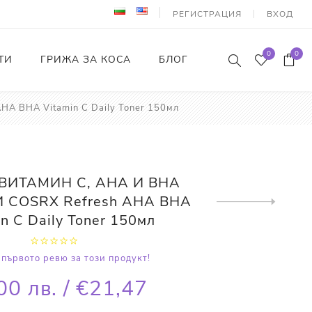
РЕГИСТРАЦИЯ
ВХОД
0
0
ТИ
ГРИЖА ЗА КОСА
БЛОГ
 BHA Vitamin C Daily Toner 150мл
 ВИТАМИН С, AHA И BHA
 COSRX Refresh AHA BHA
Next
product
n C Daily Toner 150мл
първото ревю за този продукт!
00 лв. / €21,47