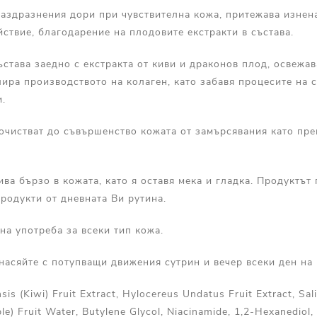
раздразнения дори при чувствителна кожа, притежава изнен
твие, благодарение на плодовите екстракти в състава.
ъстава заедно с екстракта от киви и драконов плод, освежав
ира производството на колаген, като забавя процесите на 
.
чистват до съвършенство кожата от замърсявания като пре
ива бързо в кожата, като я оставя мека и гладка. Продуктът
родукти от дневната Ви рутина.
а употреба за всеки тип кожа.
насяйте с потупващи движения сутрин и вечер всеки ден на 
sis (Kiwi) Fruit Extract, Hylocereus Undatus Fruit Extract, Sal
e) Fruit Water, Butylene Glycol, Niacinamide, 1,2-Hexanediol,