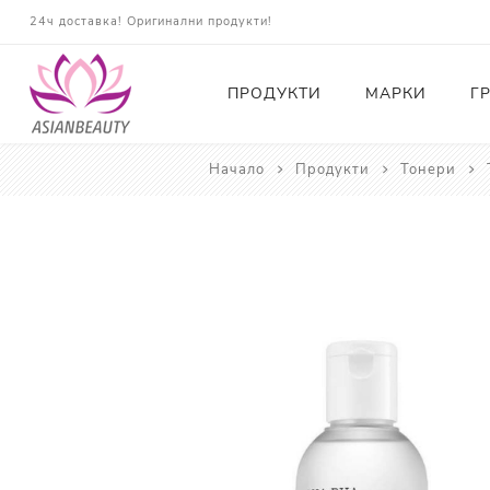
24ч доставка! Оригинални продукти!
ПРОДУКТИ
МАРКИ
Г
Начало
Продукти
Тонери
Почистващи
Тонери
Есенции
Серуми
Околоочна грижа
Кремове и Хидратация
Слънцезащита
Комплекти
Карти за Подарък