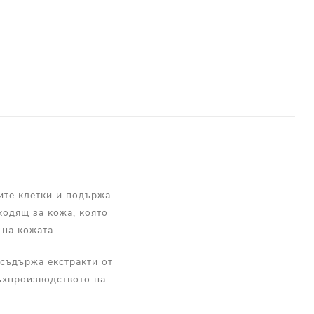
ите клетки и подържа
ходящ за кожа, която
 на кожата.
съдържа екстракти от
ъхпроизводството на