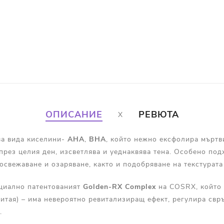
ОПИСАНИЕ
РЕВЮТА
а вида киселини-
AHA
,
BHA
, който нежно ексфолира мъртв
през целия ден, изсветлява и уеднаквява тена. Особено под
освежаване и озаряване, както и подобряване на текстурата
циално патентованият
Golden-RX Complex
на COSRX, който 
итая) – има невероятно ревитализиращ ефект, регулира свр
.