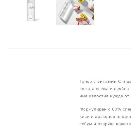
Тонер с
витамин С
и дв
кожата свежа и сияйна 
има цялостна нужда от 
Формулиран с 60% спе
киви и драконов плод(п
себум и озарява кожата