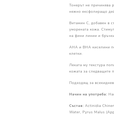
Тонерът не причинява 
нежно ексфолиращо дейс
Витамин С, добавен в с
уморената кожа. Стимул
на фини линии и бръчки
АНА и ВНА киселини по
клетки.
Леката му текстура поп
кожата за следващите п
Подходящ за всекидневн
Начин на употреба:
На
Състав
:
Actinidia Chinen
Water, Pyrus Malus (Appl