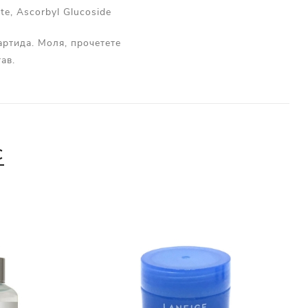
ate, Ascorbyl Glucoside
артида. Моля, прочетете
ав.
С