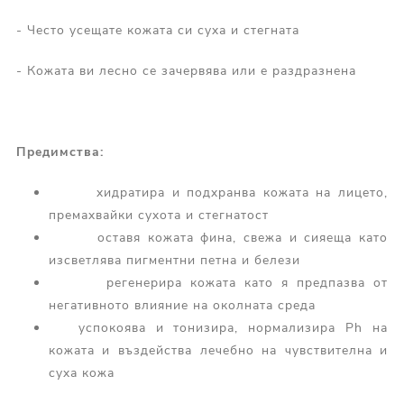
- Често усещате кожата си суха и стегната
- Кожата ви лесно се зачервява или е раздразнена
Предимства:
хидратира и подхранва кожата на лицето,
премахвайки сухота и стегнатост
оставя кожата фина, свежа и сияеща като
изсветлява пигментни петна и белези
регенерира кожата като я предпазва от
негативното влияние на околната среда
успокоява и тонизира, нормализира Ph на
кожата и въздейства лечебно на чувствителна и
суха кожа