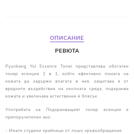
ОПИСАНИЕ
РЕВЮТА
Pyunkang Yul Essence Toner представлява обогатен
тонер есенция 2 в 1, който ефективно помага на
кожата да задържи влагата в нея, защитава я от
вредните въздействия на околната среда, подхранва
кожата и увеличава естествения ѝ блясък.
Употребата на Подхранващият тонер есенция е
препоръчителен ако:
- Имате студени крайници от лошо кръвообращение