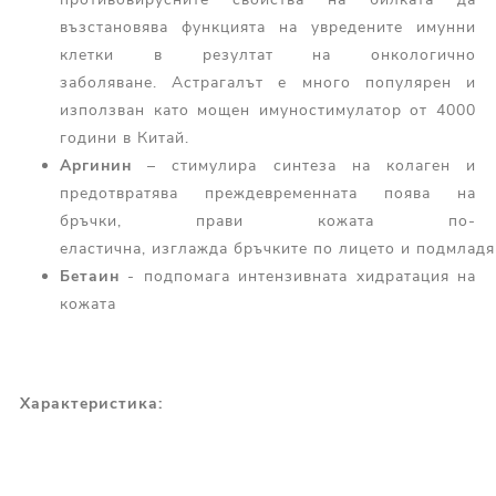
възстановява функцията на увредените имунни
клетки в резултат на онкологично
заболяване. Астрагалът е много популярен и
използван като мощен имуностимулатор от 4000
години в Китай.
Аргинин
– стимулира синтеза на колаген и
предотвратява преждевременната поява на
бръчки, прави кожата по-
еластична, изглажда бръчките по лицето и подмладя
Бетаин
- подпомага интензивната хидратация на
кожата
Характеристика: