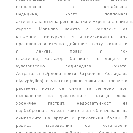
използвана в китайската
медицина, която подпомага
активната клетъчна регенерация и укрепва стените 
съдове. Изпълва кожата с комплекс от
витамини, минерали и антиоксиданти, има
противовъзпалително действие върху кожата и
я лекува, прави я по-
еластична, изглажда бръчките по лицето и
чувствително подмладява кожата.
Астрагалът (Орлови нокти, Сграбиче -Astragalus
glycyphyllos) е многогодишно защитено тревисто
растение, което се счита за лечебно при
възпаление на дихателните пътища, язва,
хроничен гастрит, недостатъчност на
надбъбречната жлеза, както и за облекчаване на
симптомите на артрит и ревматични болки. В
редица изследвания са установени
противовирусните свойства на билката да