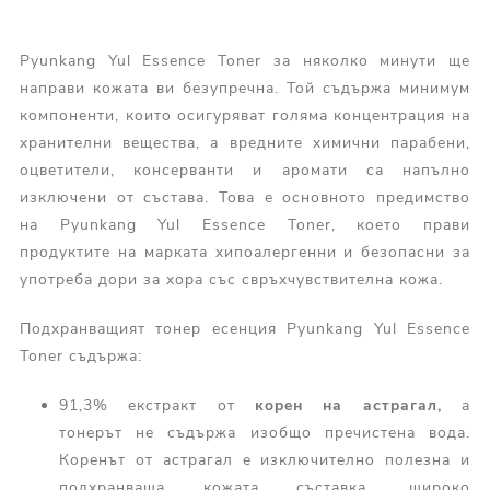
Pyunkang Yul Essence Toner за няколко минути ще
направи кожата ви безупречна. Той съдържа минимум
компоненти, които осигуряват голяма концентрация на
хранителни вещества, а вредните химични парабени,
оцветители, консерванти и аромати са напълно
изключени от състава. Това е основното предимство
на Pyunkang Yul Essence Toner, което прави
продуктите на марката хипоалергенни и безопасни за
употреба дори за хора със свръхчувствителна кожа.
Подхранващият тонер есенция Pyunkang Yul Essence
Toner съдържа:
91,3% екстракт от
корен
на
астрагал,
а
тонерът не съдържа изобщо пречистена вода.
Коренът от астрагал е изключително полезна и
подхранваща кожата съставка, широко