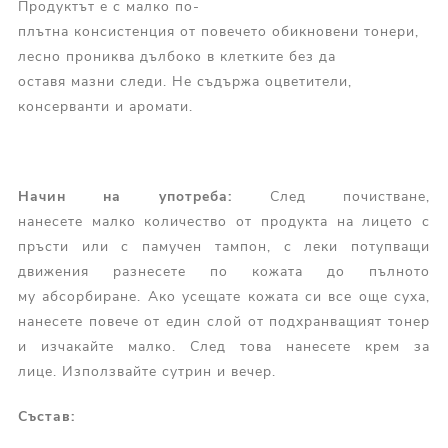
Продуктът е с малко по-
плътна консистенция от повечето обикновени тонери,
лесно прониква дълбоко в клетките без да
оставя мазни следи. Не съдържа оцветители,
консерванти и аромати.
Начин на у
потреба
:
След почистване,
нанесете малко количество от продукта на лицето с
пръсти или с памучен тампон, с леки потупващи
движения разнесете по кожата до пълното
му абсорбиране. Ако усещате кожата си все още суха,
нанесете повече от един слой от подхранващият тонер
и изчакайте малко. След това нанесете крем за
лице. Използвайте сутрин и вечер.
Състав: