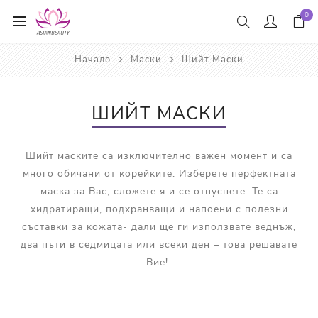
0
Начало
Маски
Шийт Маски
ШИЙТ МАСКИ
Шийт маските са изключително важен момент и са
много обичани от корейките. Изберете перфектната
маска за Вас, сложете я и се отпуснете. Те са
хидратиращи, подхранващи и напоени с полезни
съставки за кожата- дали ще ги използвате веднъж,
два пъти в седмицата или всеки ден – това решавате
Вие!