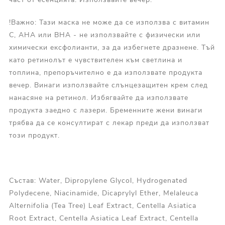
!Важно: Тази маска не може да се използва с витамин
С, AHA или BHA - не използвайте с физически или
химически ексфолианти, за да избегнете дразнене. Тъй
като ретинолът е чувствителен към светлина и
топлина, препоръчително е да използвате продукта
вечер. Винаги използвайте слънцезащитен крем след
нанасяне на ретинол. Избягвайте да използвате
продукта заедно с лазери. Бременните жени винаги
трябва да се консултират с лекар преди да използват
този продукт.
Състав: Water, Dipropylene Glycol, Hydrogenated
Polydecene, Niacinamide, Dicaprylyl Ether, Melaleuca
Alternifolia (Tea Tree) Leaf Extract, Centella Asiatica
Root Extract, Centella Asiatica Leaf Extract, Centella