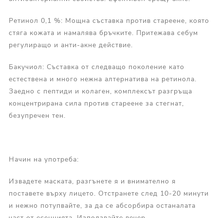
Ретинол 0,1 %: Мощна съставка против стареене, която
стяга кожата и намалява бръчките. Притежава себум
регулиращо и анти-акне действие.
Бакучиол: Съставка от следващо поколение като
естествена и много нежна алтернатива на ретинола.
Заедно с пептиди и колаген, комплексът разгръща
концентрирана сила против стареене за стегнат,
безупречен тен.
Начин на употреба:
Извадете маската, разгънете я и внимателно я
поставете върху лицето. Отстранете след 10-20 минути
и нежно потупвайте, за да се абсорбира останалата
част от есенцията. Използвайте вечер.