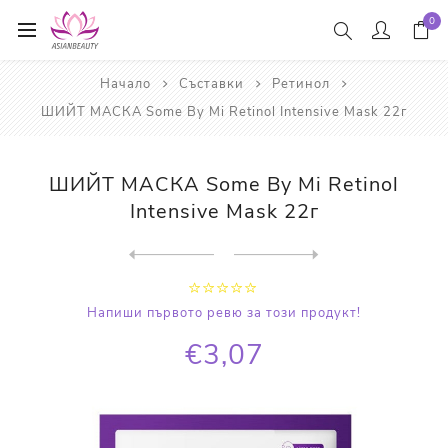
0
Начало
Съставки
Ретинол
ШИЙТ МАСКА Some By Mi Retinol Intensive Mask 22г
ШИЙТ МАСКА Some By Mi Retinol
Intensive Mask 22г
Next
product
Previous product
СЕРУМ ЗА ЛИЦЕ Anua Retinol ...
Напиши първото ревю за този продукт!
€3,07