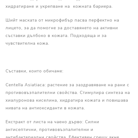
хидратиране и укрепване на кожната бариера.
Шийт маската от микрофибър пасва перфектно на
лицето, за да помогне за доставянето на активни
съставки дълбоко в кожата. Подходяща и за
чувствителна кожа.
Съставки, които обичаме:
Centella Asiatiaca: растение за заздравяване на рани с
противовъзпалителни свойства. Стимулира синтеза на
хиалуронова киселина, хидратира кожата и повишава
нивата на антиоксиданти в кожата.
Екстракт от листа на чаено дърво: Силни
антисептични, противовъзпалителни и
антибактериални свойства. Ефективен срещу акне.