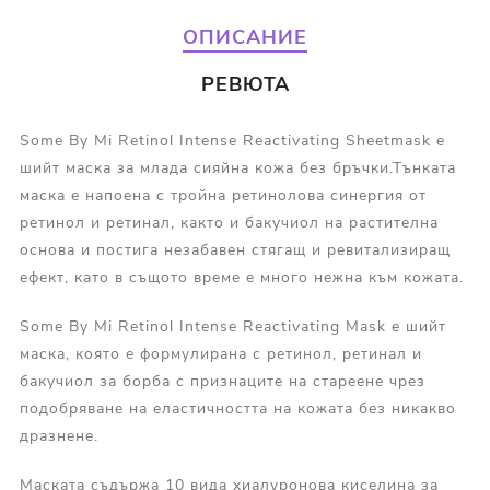
ОПИСАНИЕ
РЕВЮТА
Some By Mi Retinol Intense Reactivating Sheetmask е
шийт маска за млада сияйна кожа без бръчки.Тънката
маска е напоена с тройна ретинолова синергия от
ретинол и ретинал, както и бакучиол на растителна
основа и постига незабавен стягащ и ревитализиращ
ефект, като в същото време е много нежна към кожата.
Some By Mi Retinol Intense Reactivating Mask е шийт
маска, която е формулирана с ретинол, ретинал и
бакучиол за борба с признаците на стареене чрез
подобряване на еластичността на кожата без никакво
дразнене.
Маската съдържа 10 вида хиалуронова киселина за