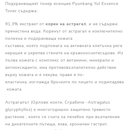
Подхранващият тонер есенция Pyunkang Yul Essence
Toner съдържа:
91,3% екстракт от
корен
на
астрагал
, и не съдържа
пречистена вода. Коренът от астрагал е изключително
полезна и подхранваща кожата
съставка, която подпомага на активната клетъчна реге
нерация и укрепва стените на кръвоноснитесъдове. Из
пълва кожата с комплекс от витамини, минерали и
антиоксиданти, има противовъзпалително действие
върху кожата и я лекува, прави я по-
еластична, изглажда бръчките по лицето и подмладява
кожата.
Астрагалът (Орлови нокти, Сграбиче -Astragalus
glycyphyllos) е многогодишно защитено тревисто
растение , което се счита за лечебно при възпаление
на дихателните пътища, язва, хроничен гастрит,