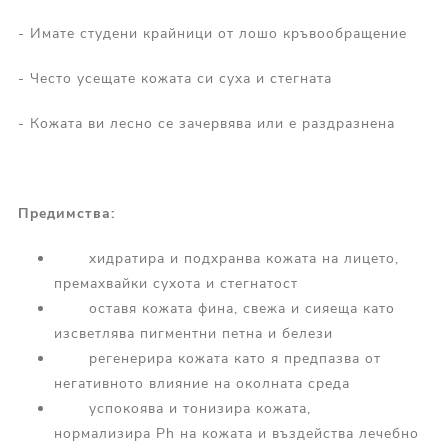
- Имате студени крайници от лошо кръвообращение
- Често усещате кожата си суха и стегната
- Кожата ви лесно се зачервява или е раздразнена
Предимства:
хидратира и подхранва кожата на лицето,
премахвайки сухота и стегнатост
оставя кожата фина, свежа и сияеща като
изсветлява пигментни петна и белези
регенерира кожата като я предпазва от
негативното влияние на околната среда
успокоява и тонизира кожата,
нормализира Ph на кожата и въздейства лечебно