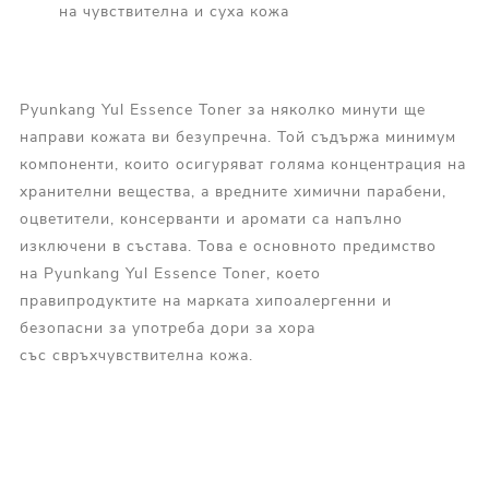
на чувствителна и суха кожа
Pyunkang Yul Essence Toner за няколко минути ще
направи кожата ви безупречна. Той съдържа минимум
компоненти, които осигуряват голяма концентрация на
хранителни вещества, а вредните химични парабени,
оцветители, консерванти и аромати са напълно
изключени в състава. Това е основното предимство
на Pyunkang Yul Essence Toner, което
правипродуктите на марката хипоалергенни и
безопасни за употреба дори за хора
със свръхчувствителна кожа.