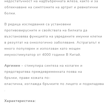
недостатъчност на надбъбречната жлеза, както и за
облекчаване на симптомите на артрит и ревматични
болки.
В редица изследвания са установени
противовирусните и свойствата на билката да
възстановява функцията на увредените имунни клетки
в резултат на онкологично заболяване. Астрагалът е
много популярен и използван като мощен
имуностимулатор от 4000 години В Китай.
Аргинин
– стимулира синтеза на колаген и
предотвратява преждевременната поява на
бръчки, прави кожата по-
еластична, изглажда бръчките по лицето и подмладява
.
Характеристика: