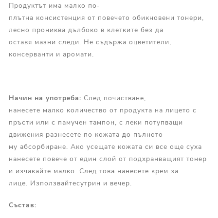
Продуктът има малко по-
плътна консистенция от повечето обикновени тонери,
лесно прониква дълбоко в клетките без да
оставя мазни следи. Не съдържа оцветители,
консерванти и аромати.
Начин на у
потреба
:
След почистване,
нанесете малко количество от продукта на лицето с
пръсти или с памучен тампон, с леки потупващи
движения разнесете по кожата до пълното
му абсорбиране. Ако усещате кожата си все още суха
нанесете повече от един слой от подхранващият тонер
и изчакайте малко. След това нанесете крем за
лице. Използвайтесутрин и вечер.
Състав: