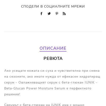
СПОДЕЛИ В СОЦИАЛНИТЕ МРЕЖИ
ОПИСАНИЕ
РЕВЮТА
Ако усещате кожата си суха и чувствителна при смяна
на сезоните, ако имате нужда от ефикасен хидратиращ
серум - Овлажняващият серум с бета-глюкан IUNIK -
Beta-Glucan Power Moisture Serum е перфектното
решение!
Серумът с бета-глюкан на IUNIK има с мощно