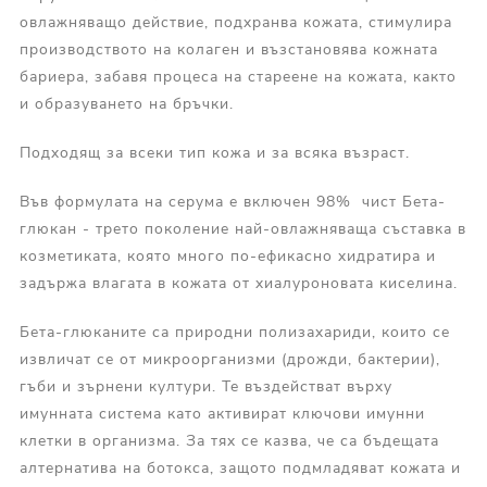
овлажняващо действие, подхранва кожата, стимулира
производството на колаген и възстановява кожната
бариера, забавя процеса на стареене на кожата, както
и образуването на бръчки.
Подходящ за всеки тип кожа и за всяка възраст.
Във формулата на серума е включен 98% чист Бета-
глюкан - трето поколение най-овлажняваща съставка в
козметиката, която много по-ефикасно хидратира и
задържа влагата в кожата от хиалуроновата киселина.
Бета-глюканите са природни полизахариди, които се
извличат се от микроорганизми (дрожди, бактерии),
гъби и зърнени култури. Те въздействат върху
имунната система като активират ключови имунни
клетки в организма. За тях се казва, че са бъдещата
алтернатива на ботокса, защото подмладяват кожата и