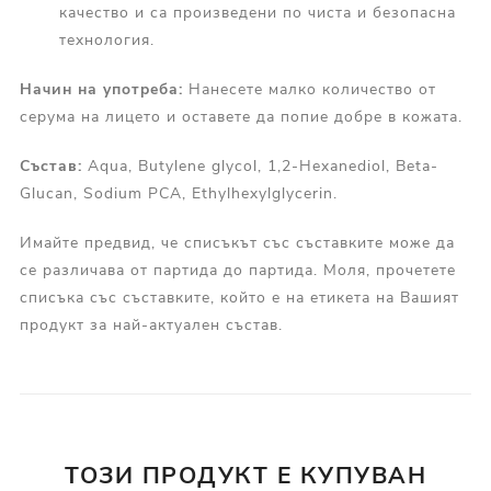
качество и са произведени по чиста и безопасна
технология.
Начин на употреба:
Нанесете малко количество от
серума на лицето и оставете да попие добре в кожата.
Състав:
Aqua, Butylene glycol, 1,2-Hexanediol, Beta-
Glucan, Sodium PCA, Ethylhexylglycerin.
Имайте предвид, че списъкът със съставките може да
се различава от партида до партида. Моля, прочетете
списъка със съставките, който е на етикета на Вашият
продукт за най-актуален състав.
ТОЗИ ПРОДУКТ Е КУПУВАН