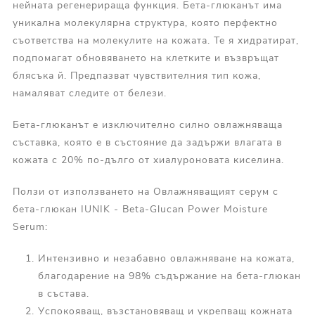
нейната регенерираща функция. Бета-глюканът има
уникална молекулярна структура, която перфектно
съответства на молекулите на кожата. Те я хидратират,
подпомагат обновяването на клетките и възвръщат
блясъка й. Предпазват чувствителния тип кожа,
намаляват следите от белези.
Бета-глюканът е изключително силно овлажняваща
съставка, която е в състояние да задържи влагата в
кожата с 20% по-дълго от хиалуроновата киселина.
Ползи от използването на Овлажняващият серум с
бета-глюкан IUNIK - Beta-Glucan Power Moisture
Serum:
Интензивно и незабавно овлажняване на кожата,
благодарение на 98% съдържание на бета-глюкан
в състава.
Успокояващ, възстановяващ и укрепващ кожната