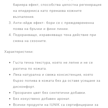
бариера ефект, способства цялостна регенерация
на епидермиса като премахва кожните
възпаления.
Анти-ейдж ефект- бори се с преждевременна
поява на бръчки и фини линии.
Подхранващо, изравняващо тена действие при
смяна на сезоните.
Характеристики:
Гъста течна текстура, която не лепне и не се
разтича по кожата.
Лека натурална и свежа консистенция, която
бързо попива в кожата без да оставя усещане за
дискомфорт.
Прозрачен цвят без синтетични добавки.
Без изкуствено добавен аромат.
Всички продукти на IUNIK са сертифицирани за