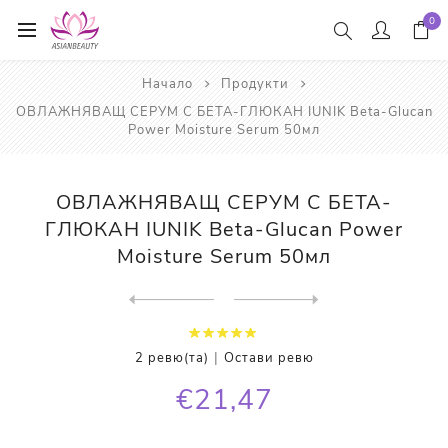
0
Начало
Продукти
ОВЛАЖНЯВАЩ СЕРУМ С БЕТА-ГЛЮКАН IUNIK Beta-Glucan
Power Moisture Serum 50мл
ОВЛАЖНЯВАЩ СЕРУМ С БЕТА-
ГЛЮКАН IUNIK Beta-Glucan Power
Moisture Serum 50мл
Next
product
Previous product
ПОЧИСТВАЩО ОЛИО С НЕВЕН IUN...
|
2 ревю(та)
Остави ревю
€21,47