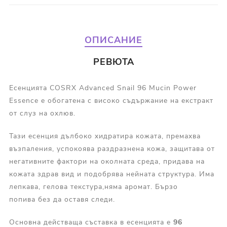
ОПИСАНИЕ
РЕВЮТА
Есенцията COSRX Advanced Snail 96 Mucin Power
Essence е обогатена с високо съдържание на екстракт
от слуз на охлюв.
Тази есенция дълбоко хидратира кожата, премахва
възпаления, успокоява раздразнена кожа, защитава от
негативните фактори на околната среда, придава на
кожата здрав вид и подобрява нейната структура. Има
лепкава, гелова текстура,няма аромат. Бързо
попива без да оставя следи.
Основна действаща съставка в есенцията е
96