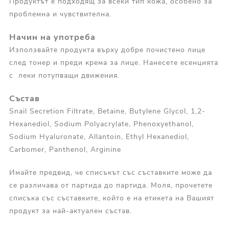
Продуктът е подходящ за всеки тип кожа, особено за
проблемна и чувствителна.
Начин на употреба
Използвайте продукта върху добре почистено лице
след тонер и преди крема за лице. Нанесете есенцията
с леки потупващи движения.
Състав
Snail Secretion Filtrate, Betaine, Butylene Glycol, 1,2-
Hexanediol, Sodium Polyacrylate, Phenoxyethanol,
Sodium Hyaluronate, Allantoin, Ethyl Hexanediol,
Carbomer, Panthenol, Arginine
Имайте предвид, че списъкът със съставките може да
се различава от партида до партида. Моля, прочетете
списъка със съставките, който е на етикета на Вашият
продукт за най-актуален състав.