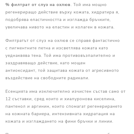
% филтрат от слуз на охлюв
. Той има мощно
регенериращо действие върху кожата, хидратира я,
подобрява еластичността и изглажда бръчките,
увеличава нивото на еластин и колаген в кожата.
Филтратът от слуз на охлюв се справя фантастично
с пигментните петна и изсветлява кожата като
уеднаквява тена. Той има противовъзпалително и
заздравяващо действие, като мощен
антиоксидант, той защитава кожата от агресивното
въздействие на свободните радикали.
Есенцията има изключително изчистен състав само от
12 съставки, сред които и хиалуронова киселина,
пантенол и аргинин, които спомагат регенерирането
на кожната бариера, интензивната хидратация на
кожата и изглаждането на фини бръчки и линии.