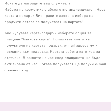
Искате да наградите ваш служител?
Избора на козметика е абсолютно индивидуален. Чрез
картата подарък Вие правите жеста, а избора на
продукти остава за получателя на картата!
Ако купувате карта-подарък изберете опция за
плащане "банкова карта". Попълнете името на
получателя на картата подарък, e-mail адреса му и
послание към подаръка. Картата работи като код за
отстъпка. В рамките на час след плащането ще бъде
активирана от нас. Тогава получателя ще получи e-mail
с нейния код.