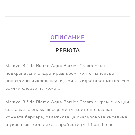
ОПИСАНИЕ
РЕВЮТА
Ma:nyo Bifida Biome Aqua Barrier Cream е лек
подхранващ и хидратиращ крем, който използва
липозомни микрокапсули, които хидратират мигновено
всички слоеве на кожата.
Ma:nyo Bifida Biome Aqua Barrier Cream е крем с мощни
съставки, съдържащ серамиди, които подсилват
кожната бариера, овлажняваща хиалуронова киселина
и укрепващ комплекс с пробиотици Bifida Biome.