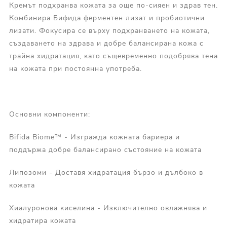
Кремът подхранва кожата за още по-сияен и здрав тен.
Комбинира Бифида ферментен лизат и пробиотични
лизати. Фокусира се върху подхранването на кожата,
създаването на здрава и добре балансирана кожа с
трайна хидратация, като същевременно подобрява тена
на кожата при постоянна употреба.
Основни компоненти:
Bifida Biome™ - Изгражда кожната бариера и
поддържа добре балансирано състояние на кожата
Липозоми - Доставя хидратация бързо и дълбоко в
кожата
Хиалуронова киселина - Изключително овлажнява и
хидратира кожата