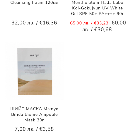
Cleansing Foam 120мл
Mentholatum Hada Labo
Koi-Gokujyun UV White
Gel SPF 50+ PA++++ 90г
32,00 лв. / €16,36
60,00
65,00 лв. / €33,23
лв. / €30,68
ШИЙТ МАСКА Ma:nyo
Bifida Biome Ampoule
Mask 30г
7,00 лв. / €3,58