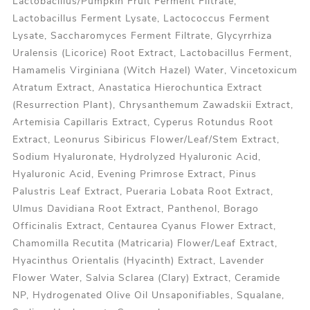
Lactobacillus/Pumpkin Fruit Ferment Filtrate,
Lactobacillus Ferment Lysate, Lactococcus Ferment
Lysate, Saccharomyces Ferment Filtrate, Glycyrrhiza
Uralensis (Licorice) Root Extract, Lactobacillus Ferment,
Hamamelis Virginiana (Witch Hazel) Water, Vincetoxicum
Atratum Extract, Anastatica Hierochuntica Extract
(Resurrection Plant), Chrysanthemum Zawadskii Extract,
Artemisia Capillaris Extract, Cyperus Rotundus Root
Extract, Leonurus Sibiricus Flower/Leaf/Stem Extract,
Sodium Hyaluronate, Hydrolyzed Hyaluronic Acid,
Hyaluronic Acid, Evening Primrose Extract, Pinus
Palustris Leaf Extract, Pueraria Lobata Root Extract,
Ulmus Davidiana Root Extract, Panthenol, Borago
Officinalis Extract, Centaurea Cyanus Flower Extract,
Chamomilla Recutita (Matricaria) Flower/Leaf Extract,
Hyacinthus Orientalis (Hyacinth) Extract, Lavender
Flower Water, Salvia Sclarea (Clary) Extract, Ceramide
NP, Hydrogenated Olive Oil Unsaponifiables, Squalane,