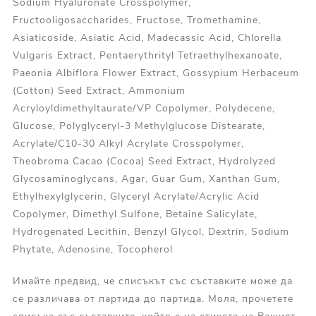
Sodium Hyaluronate Crosspolymer,
Fructooligosaccharides, Fructose, Tromethamine,
Asiaticoside, Asiatic Acid, Madecassic Acid, Chlorella
Vulgaris Extract, Pentaerythrityl Tetraethylhexanoate,
Paeonia Albiflora Flower Extract, Gossypium Herbaceum
(Cotton) Seed Extract, Ammonium
Acryloyldimethyltaurate/VP Copolymer, Polydecene,
Glucose, Polyglyceryl-3 Methylglucose Distearate,
Acrylate/C10-30 Alkyl Acrylate Crosspolymer,
Theobroma Cacao (Cocoa) Seed Extract, Hydrolyzed
Glycosaminoglycans, Agar, Guar Gum, Xanthan Gum,
Ethylhexylglycerin, Glyceryl Acrylate/Acrylic Acid
Copolymer, Dimethyl Sulfone, Betaine Salicylate,
Hydrogenated Lecithin, Benzyl Glycol, Dextrin, Sodium
Phytate, Adenosine, Tocopherol
Имайте предвид, че списъкът със съставките може да
се различава от партида до партида. Моля, прочетете