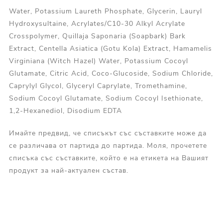
Water, Potassium Laureth Phosphate, Glycerin, Lauryl
Hydroxysultaine, Acrylates/C10-30 Alkyl Acrylate
Crosspolymer, Quillaja Saponaria (Soapbark) Bark
Extract, Centella Asiatica (Gotu Kola) Extract, Hamamelis
Virginiana (Witch Hazel) Water, Potassium Cocoyl
Glutamate, Citric Acid, Coco-Glucoside, Sodium Chloride,
Caprylyl Glycol, Glyceryl Caprylate, Tromethamine,
Sodium Cocoyl Glutamate, Sodium Cocoyl Isethionate,
1,2-Hexanediol, Disodium EDTA
Имайте предвид, че списъкът със съставките може да
се различава от партида до партида. Моля, прочетете
списъка със съставките, който е на етикета на Вашият
продукт за най-актуален състав.