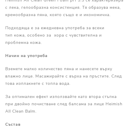
Heimish All Clean Green Foam pH 5.5 се характеризира
с лека, гелообразна консистенция. Тя образува мека,
кремообразна пяна, която също е и икономична.
Подходяща е за ежедневна употреба за всеки
тип кожа, особено за хора с чувствителна и
проблемна кожа.
Начин на употреба
Вземете малко количество пяна и нанесете върху
влажно лице. Масажирайте с върха на пръстите. След
това изплакнете с топла вода.
За оптимален ефект използвайте като втора стъпка
при двойно почистване след балсама за лице Heimish
All Clean Balm.
Състав