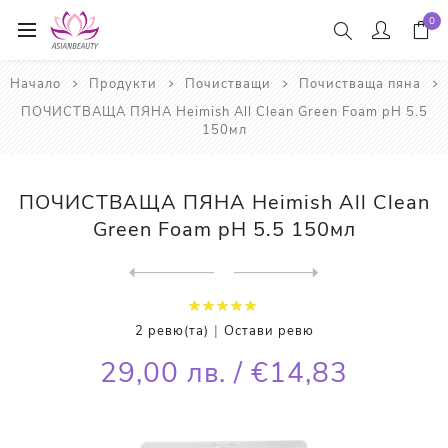
0
Начало
Продукти
Почистващи
Почистваща пяна
ПОЧИСТВАЩА ПЯНА Heimish All Clean Green Foam pH 5.5
150мл
ПОЧИСТВАЩА ПЯНА Heimish All Clean
Green Foam pH 5.5 150мл
Next
product
Previous product
ПОЧИСТВАЩА ПЯНА ЗА ЛИЦЕ Shi...
|
2 ревю(та)
Остави ревю
29,00 лв. / €14,83