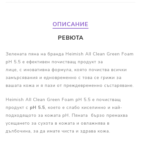
ОПИСАНИЕ
РЕВЮТА
Зелената пяна на бранда Heimish All Clean Green Foam
pH 5.5 е ефективен почистващ продукт за
лице, с иновативна формула, която почиства всички
замърсявания и едновременно с това се грижи за
вашата кожа и я пази от преждевременно състаряване.
Heimish All Clean Green Foam pH 5.5 е почистващ
продукт с
pH 5.5
, което е слабо киселинно и най-
подходящото за кожата pH. Пяната бързо премахва
усещането за сухота в кожата и овлажнява в
дълбочина, за да имате чиста и здрава кожа.