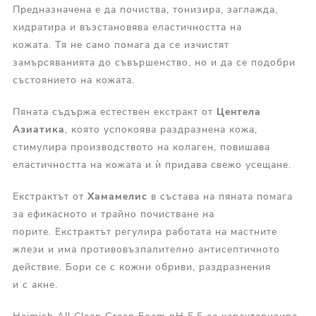
Предназначена е да почиства, тонизира, заглажда,
хидратира и възстановява еластичността на
кожата. Тя не само помага да се изчистят
замърсяванията до съвършенство, но и да се подобри
състоянието на кожата.
Пяната съдържа естествен екстракт от
Центела
Азиатика
, която успокоява раздразнена кожа,
стимулира производството на колаген, повишава
еластичността на кожата и ѝ придава свежо усещане.
Екстрактът от
Хамамелис
в състава на пяната помага
за ефикасното и трайно почистване на
порите. Екстрактът регулира работата на мастните
жлези и има противовъзпалително антисептичното
действие. Бори се с кожни обриви, раздразнения
и с акне.