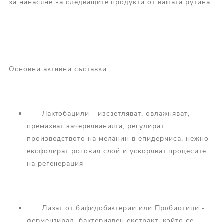
за нанасяне на следващите продукти от вашата рутина.
Основни активни съставки:
Лактобацили - изсветляват, овлажняват,
премахват зачервяванията, регулират
производството на меланин в епидермиса, нежно
ексфолират роговия слой и ускоряват процесите
на регенерация
Лизат от бифидобактерии или Пробиотици -
ферментирал, бактериален екстракт, който се