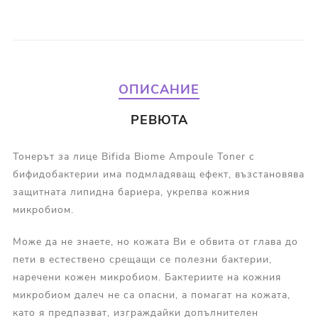
ОПИСАНИЕ
РЕВЮТА
Тонерът за лице Bifida Biome Ampoule Toner с
бифидобактерии има подмладяващ ефект, възстановява
защитната липидна бариера, укрепва кожния
микробиом.
Може да не знаете, но кожата Ви е обвита от глава до
пети в естествено срещащи се полезни бактерии,
наречени кожен микробиом. Бактериите на кожния
микробиом далеч не са опасни, а помагат на кожата,
като я предпазват, изграждайки допълнителен