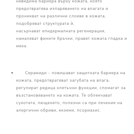
невидима бариера върху кожата, която
предотвратява изпаряването на влагата и
проникват на различни слоеве в кожата,
подобряват структурата ѝ,
насърчават епидермалната регенерация,
намаляват фините бръчки, правят кожата гладка и
мека.
Серамиди - повишават защитната бариера на
кожата, предотвратяват загубата на влага,
регулират редица клетъчни функции, спомагат за
възстановяването на кожата. Те облекчават
сухотата, лющенето, полезни са при лечение на
алергични обриви, екземи, псориазис.