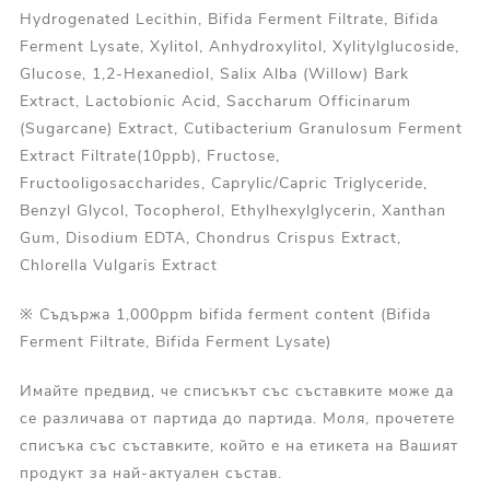
Hydrogenated Lecithin, Bifida Ferment Filtrate, Bifida
Ferment Lysate, Xylitol, Anhydroxylitol, Xylitylglucoside,
Glucose, 1,2-Hexanediol, Salix Alba (Willow) Bark
Extract, Lactobionic Acid, Saccharum Officinarum
(Sugarcane) Extract, Cutibacterium Granulosum Ferment
Extract Filtrate(10ppb), Fructose,
Fructooligosaccharides, Caprylic/Capric Triglyceride,
Benzyl Glycol, Tocopherol, Ethylhexylglycerin, Xanthan
Gum, Disodium EDTA, Chondrus Crispus Extract,
Chlorella Vulgaris Extract
※ Съдържа 1,000ppm bifida ferment content (Bifida
Ferment Filtrate, Bifida Ferment Lysate)
Имайте предвид, че списъкът със съставките може да
се различава от партида до партида. Моля, прочетете
списъка със съставките, който е на етикета на Вашият
продукт за най-актуален състав.