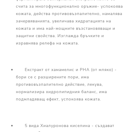
счита за многофункционално оръжие- успокоява
кожата, действа противовъзпалително, намалява
зачервяванията, увеличава хидратацията на
кожата и има най-мощните възстановяващи и
защитни свойства. Изглажда бръчките и
изравнява релефа на кожата.
Екстракт от хамамелис и PHA (от мляко) -
бори се с разширените пори, има
противовъзпалително действие, лекува,
нормализира хидролипидния баланс, има
подмладяващ ефект, успокоява кожата.
5 вида Хиалуронова киселина - създават