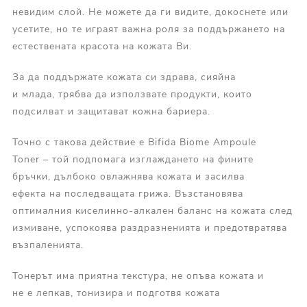
невидим слой. Не можете да ги видите, докоснете или
усетите, но те играят важна роля за поддържането на
естествената красота на кожата Ви.
За да поддържате кожата си здрава, сияйна
и млада, трябва да използвате продукти, които
подсилват и защитават кожна бариера.
Точно с такова действие е Bifida Biome Ampoule
Toner – той подпомага изглаждането на фините
бръчки, дълбоко овлажнява кожата и засилва
ефекта на последващата грижа. Възстановява
оптималния киселинно-алкален баланс на кожата след
измиване, успокоява раздразненията и предотвратява
възпаленията.
Тонерът има приятна текстура, не опъва кожата и
не е лепкав, тонизира и подготвя кожата