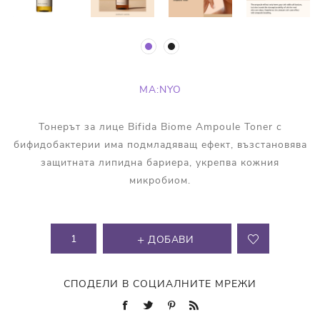
MA:NYO
Тонерът за лице Bifida Biome Ampoule Toner с
бифидобактерии има подмладяващ ефект, възстановява
защитната липидна бариера, укрепва кожния
микробиом.
ДОБАВИ
СПОДЕЛИ В СОЦИАЛНИТЕ МРЕЖИ