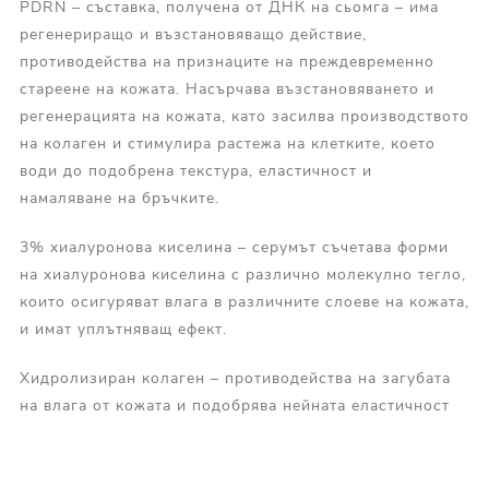
PDRN – съставка, получена от ДНК на сьомга – има
регенериращо и възстановяващо действие,
противодейства на признаците на преждевременно
стареене на кожата. Насърчава възстановяването и
регенерацията на кожата, като засилва производството
на колаген и стимулира растежа на клетките, което
води до подобрена текстура, еластичност и
намаляване на бръчките.
3% хиалуронова киселина – серумът съчетава форми
на хиалуронова киселина с различно молекулно тегло,
които осигуряват влага в различните слоеве на кожата,
и имат уплътняващ ефект.
Хидролизиран колаген – противодейства на загубата
на влага от кожата и подобрява нейната еластичност