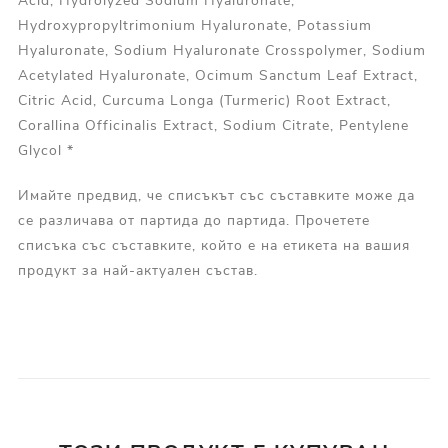
Acid, Hydrolyzed Sodium Hyaluronate,
Hydroxypropyltrimonium Hyaluronate, Potassium
Hyaluronate, Sodium Hyaluronate Crosspolymer, Sodium
Acetylated Hyaluronate, Ocimum Sanctum Leaf Extract,
Citric Acid, Curcuma Longa (Turmeric) Root Extract,
Corallina Officinalis Extract, Sodium Citrate, Pentylene
Glycol *
Имайте предвид, че списъкът със съставките може да
се различава от партида до партида. Прочетете
списъка със съставките, който е на етикета на вашия
продукт за най-актуален състав.