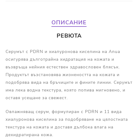
ОПИСАНИЕ
РЕВЮТА
Серумът с PDRN и хиалуронова киселина на Anua
осигурява дълготрайна хидратация на кожата и
възвръща нейния естествен здравословен блясък.
Продуктът възстановява жизнеността на кожата и
подобрява вида на бръчиците и фините линии. Серумът
има лека водна текстура, която попива мигновено, и
оставя усещане за свежест.
Овлажняващ серум, формулиран с PDRN и 11 вида
хиалуронова киселина за подобряване на цялостната
текстура на кожата и доставя дълбока влага на
дехидратирана кожа.