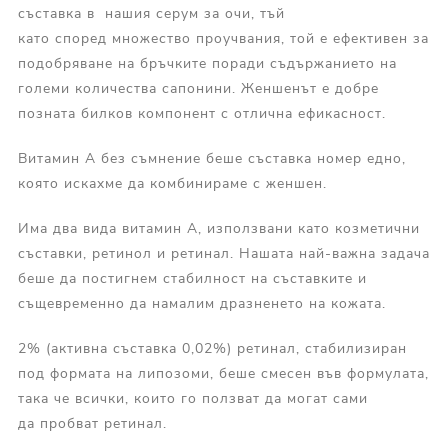
съставка в нашия серум за очи, тъй
като според множество проучвания, той е ефективен за
подобряване на бръчките поради съдържанието на
големи количества сапонини. Женшенът е добре
позната билков компонент с отлична ефикасност.
Витамин А без съмнение беше съставка номер едно,
която искахме да комбинираме с женшен.
Има два вида витамин А, използвани като козметични
съставки, ретинол и ретинал. Нашата най-важна задача
беше да постигнем стабилност на съставките и
същевременно да намалим дразненето на кожата.
2% (активна съставка 0,02%) ретинал, стабилизиран
под формата на липозоми, беше смесен във формулата,
така че всички, които го ползват да могат сами
да пробват ретинал.