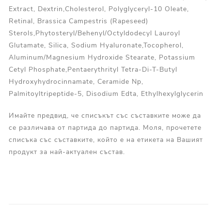
Extract, Dextrin,Cholesterol, Polyglyceryl-10 Oleate,
Retinal, Brassica Campestris (Rapeseed)
Sterols,Phytosteryl/Behenyl/Octyldodecyl Lauroyl
Glutamate, Silica, Sodium Hyaluronate,Tocopherol,
Aluminum/Magnesium Hydroxide Stearate, Potassium
Cetyl Phosphate,Pentaerythrityl Tetra-Di-T-Butyl
Hydroxyhydrocinnamate, Ceramide Np,
Palmitoyltripeptide-5, Disodium Edta, Ethylhexylglycerin
Имайте предвид, че списъкът със съставките може да
се различава от партида до партида. Моля, прочетете
списъка със съставките, който е на етикета на Вашият
продукт за най-актуален състав.