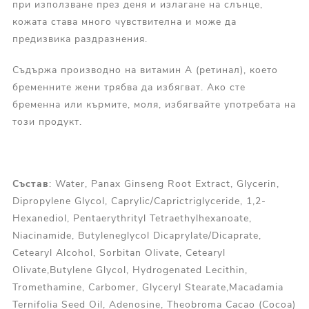
при използване през деня и излагане на слънце,
кожата става много чувствителна и може да
предизвика раздразнения.
Съдържа производно на витамин А (ретинал), което
бременните жени трябва да избягват. Ако сте
бременна или кърмите, моля, избягвайте употребата на
този продукт.
Състав
: Water, Panax Ginseng Root Extract, Glycerin,
Dipropylene Glycol, Caprylic/Caprictriglyceride, 1,2-
Hexanediol, Pentaerythrityl Tetraethylhexanoate,
Niacinamide, Butyleneglycol Dicaprylate/Dicaprate,
Cetearyl Alcohol, Sorbitan Olivate, Cetearyl
Olivate,Butylene Glycol, Hydrogenated Lecithin,
Tromethamine, Carbomer, Glyceryl Stearate,Macadamia
Ternifolia Seed Oil, Adenosine, Theobroma Cacao (Cocoa)