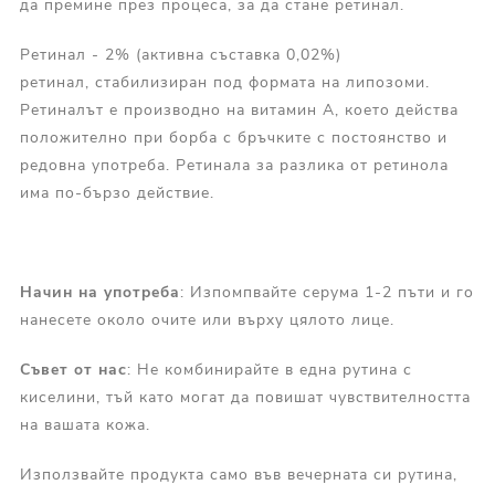
да премине през процеса, за да стане ретинал.
Ретинал - 2% (активна съставка 0,02%)
ретинал, стабилизиран под формата на липозоми.
Ретиналът е производно на витамин А, което действа
положително при борба с бръчките с постоянство и
редовна употреба. Ретинала за разлика от ретинола
има по-бързо действие.
Начин на употреба
: Изпомпвайте серума 1-2 пъти и го
нанесете около очите или върху цялото лице.
Съвет от нас
: Не комбинирайте в една рутина с
киселини, тъй като могат да повишат чувствителността
на вашата кожа.
Използвайте продукта само във вечерната си рутина,