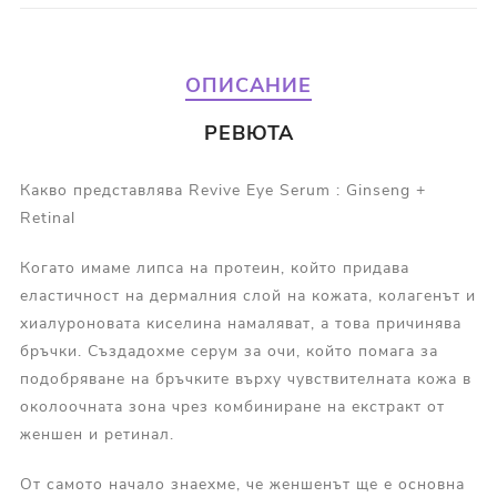
ОПИСАНИЕ
РЕВЮТА
Какво представлява Revive Eye Serum : Ginseng +
Retinal
Когато имаме липса на протеин, който придава
еластичност на дермалния слой на кожата, колагенът и
хиалуроновата киселина намаляват, а това причинява
бръчки. Създадохме серум за очи, който помага за
подобряване на бръчките върху чувствителната кожа в
околоочната зона чрез комбиниране на екстракт от
женшен и ретинал.
От самото начало знаехме, че женшенът ще е основна