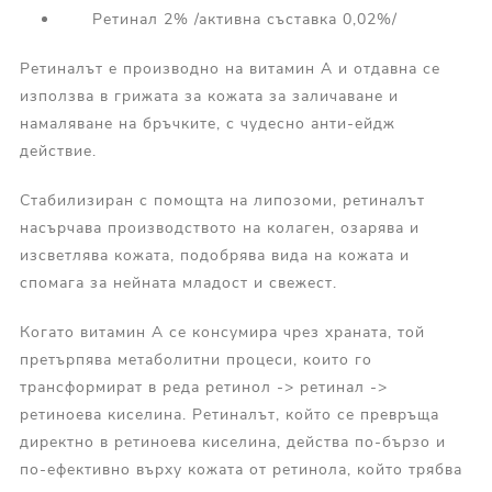
Ретинал 2% /активна съставка 0,02%/
Ретиналът е производно на витамин А и отдавна се
използва в грижата за кожата за заличаване и
намаляване на бръчките, с чудесно анти-ейдж
действие.
Стабилизиран с помощта на липозоми, ретиналът
насърчава производството на колаген, озарява и
изсветлява кожата, подобрява вида на кожата и
спомага за нейната младост и свежест.
Когато витамин А се консумира чрез храната, той
претърпява метаболитни процеси, които го
трансформират в реда ретинол -> ретинал ->
ретиноева киселина. Ретиналът, който се превръща
директно в ретиноева киселина, действа по-бързо и
по-ефективно върху кожата от ретинола, който трябва