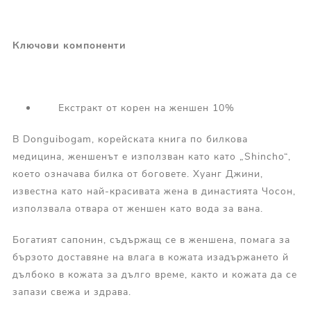
Ключови
компоненти
Екстракт от корен на женшен 10%
В Donguibogam, корейската книга по билкова
медицина, женшенът е използван като като „Shincho“,
което означава билка от боговете. Хуанг Джини,
известна като най-красивата жена в династията Чосон,
използвала отвара от женшен като вода за вана.
Богатият сапонин, съдържащ се в женшена, помага за
бързото доставяне на влага в кожата изадържането й
дълбоко в кожата за дълго време, както и кожата да се
запази свежа и здрава.