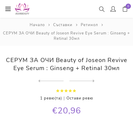
0
Начало
Съставки
Ретинол
СЕРУМ ЗА ОЧИ Beauty of Joseon Revive Eye Serum : Ginseng +
Retinal 30мл
СЕРУМ ЗА ОЧИ Beauty of Joseon Revive
Eye Serum : Ginseng + Retinal 30мл
Next
product
Previous product
КРЕМ ЗА ОЧИ Some By Mi Reti...
|
1 ревю(та)
Остави ревю
€20,96