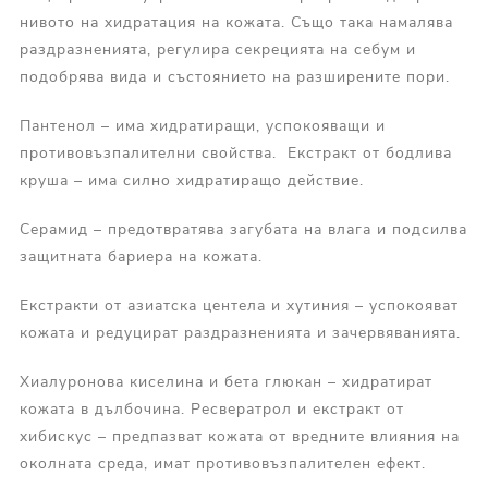
нивото на хидратация на кожата. Също така намалява
раздразненията, регулира секрецията на себум и
подобрява вида и състоянието на разширените пори.
Пантенол – има хидратиращи, успокояващи и
противовъзпалителни свойства. Екстракт от бодлива
круша – има силно хидратиращо действие.
Серамид – предотвратява загубата на влага и подсилва
защитната бариера на кожата.
Екстракти от азиатска центела и хутиния – успокояват
кожата и редуцират раздразненията и зачервяванията.
Хиалуронова киселина и бета глюкан – хидратират
кожата в дълбочина. Ресвератрол и екстракт от
хибискус – предпазват кожата от вредните влияния на
околната среда, имат противовъзпалителен ефект.