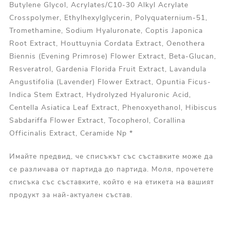
Butylene Glycol, Acrylates/C10-30 Alkyl Acrylate
Crosspolymer, Ethylhexylglycerin, Polyquaternium-51,
Tromethamine, Sodium Hyaluronate, Coptis Japonica
Root Extract, Houttuynia Cordata Extract, Oenothera
Biennis (Evening Primrose) Flower Extract, Beta-Glucan,
Resveratrol, Gardenia Florida Fruit Extract, Lavandula
Angustifolia (Lavender) Flower Extract, Opuntia Ficus-
Indica Stem Extract, Hydrolyzed Hyaluronic Acid,
Centella Asiatica Leaf Extract, Phenoxyethanol, Hibiscus
Sabdariffa Flower Extract, Tocopherol, Corallina
Officinalis Extract, Ceramide Np *
Имайте предвид, че списъкът със съставките може да
се различава от партида до партида. Моля, прочетете
списъка със съставките, който е на етикета на вашият
продукт за най-актуален състав.