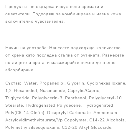
Продуктът не съдържа изкуствени аромати и
оцветители. Подходящ за комбинирана и мазна кожа
включително чувствителна.
Начин на употреба: Нанесете подходящо количество
от крема като последна стъпка от рутината. Разнесете
по лицето и врата, и масажирайте нежно до пълно
абсорбиране.
Състав: Water, Propanediol, Glycerin, Cyclohexasiloxane,
1,2-Hexanediol, Niacinamide, Caprylic/Capric,
Triglyceride, Polyglycerin-3, Panthenol, Polyglyceryl-10
Stearate, Hydrogenated Polydecene, Hydrogenated
Poly(C6-14 Olefin), Dicaprylyl Carbonate, Ammonium
Acryloyldimethyltaurate/Vp Copolymer, C14-22 Alcohols,
Polymethylsilsesquioxane, C12-20 Alkyl Glucoside,