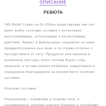
ОПИСАНИЕ
РЕВЮТА
345 Relief Cream на Dr.Althea представлява лек гел-
крем, който съчетава съставки с интензивно
възстановяващо, успокояващо и изсветляващо
действие. Кремът е формулиран специално за кожа,
предразположена към акне, и се справя отлично с
последствията от него. Продуктът има немазна и
копринена текстура, която попива бързо след
нанасяне, и оставя кожата освежена, хидратирана и
подхранена благодарение на множеството полезни
съставки.
Ключови съставки:
Ниацинамид – изравнява и озарява тена, и
същевременно укрепва кожната бариера и подобрява