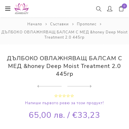
0
Начало
Съставки
Прополис
ДЪЛБОКО ОВЛАЖНЯВАЩ БАЛСАМ С МЕД &honey Deep Moist
Treatment 2.0 445гр
ДЪЛБОКО ОВЛАЖНЯВАЩ БАЛСАМ С
МЕД &honey Deep Moist Treatment 2.0
445гр
Next
product
Previous product
ШАМПОАН С МЕД И РОЗОВА ВОДА...
Напиши първото ревю за този продукт!
65,00 лв. / €33,23