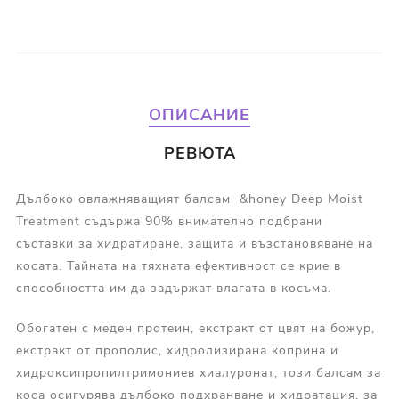
ОПИСАНИЕ
РЕВЮТА
Дълбоко овлажняващият балсам &honey Deep Moist
Treatment съдържа 90% внимателно подбрани
съставки за хидратиране, защита и възстановяване на
косата. Тайната на тяхната ефективност се крие в
способността им да задържат влагата в косъма.
Обогатен с меден протеин, екстракт от цвят на божур,
екстракт от прополис, хидролизирана коприна и
хидроксипропилтримониев хиалуронат, този балсам за
коса осигурява дълбоко подхранване и хидратация, за