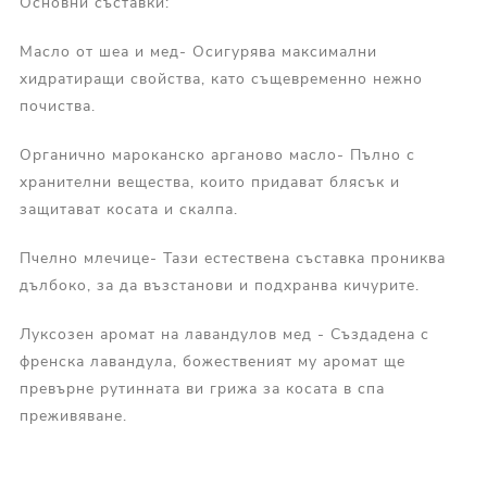
Основни съставки:
Масло от шеа и мед- Осигурява максимални
хидратиращи свойства, като същевременно нежно
почиства.
Органично мароканско арганово масло- Пълно с
хранителни вещества, които придават блясък и
защитават косата и скалпа.
Пчелно млечице- Тази естествена съставка прониква
дълбоко, за да възстанови и подхранва кичурите.
Луксозен аромат на лавандулов мед - Създадена с
френска лавандула, божественият му аромат ще
превърне рутинната ви грижа за косата в спа
преживяване.