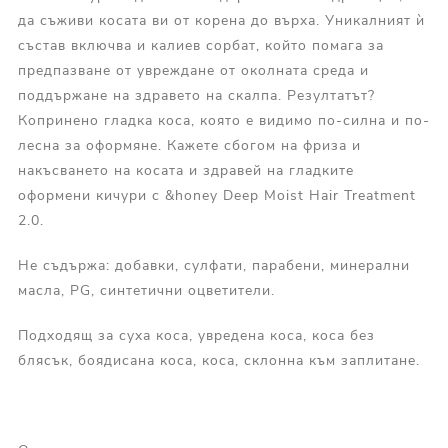
да съживи косата ви от корена до върха. Уникалният ѝ
състав включва и калиев сорбат, който помага за
предпазване от увреждане от околната среда и
поддържане на здравето на скалпа. Резултатът?
Копринено гладка коса, която е видимо по-силна и по-
лесна за оформяне. Кажете сбогом на фриза и
накъсването на косата и здравей на гладките
оформени кичури с &honey Deep Moist Hair Treatment
2.0.
Не съдържа: добавки, сулфати, парабени, минерални
масла, PG, синтетични оцветители.
Подходящ за суха коса, увредена коса, коса без
блясък, боядисана коса, коса, склонна към заплитане.