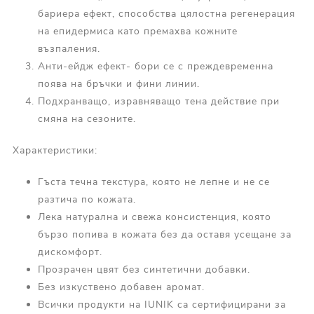
бариера ефект, способства цялостна регенерация
на епидермиса като премахва кожните
възпаления.
Анти-ейдж ефект- бори се с преждевременна
поява на бръчки и фини линии.
Подхранващо, изравняващо тена действие при
смяна на сезоните.
Характеристики:
Гъста течна текстура, която не лепне и не се
разтича по кожата.
Лека натурална и свежа консистенция, която
бързо попива в кожата без да оставя усещане за
дискомфорт.
Прозрачен цвят без синтетични добавки.
Без изкуствено добавен аромат.
Всички продукти на IUNIK са сертифицирани за