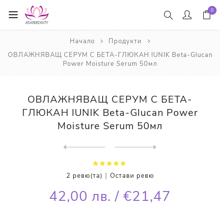
0
Начало
Продукти
ОВЛАЖНЯВАЩ СЕРУМ С БЕТА-ГЛЮКАН IUNIK Beta-Glucan
Power Moisture Serum 50мл
ОВЛАЖНЯВАЩ СЕРУМ С БЕТА-
ГЛЮКАН IUNIK Beta-Glucan Power
Moisture Serum 50мл
Next
product
Previous product
ПОЧИСТВАЩО ОЛИО С НЕВЕН IUN...
|
2 ревю(та)
Остави ревю
42,00 лв. / €21,47