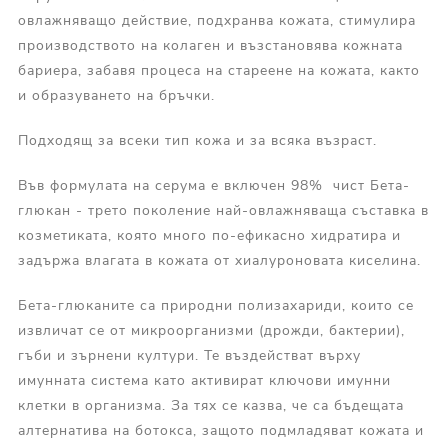
овлажняващо действие, подхранва кожата, стимулира
производството на колаген и възстановява кожната
бариера, забавя процеса на стареене на кожата, както
и образуването на бръчки.
Подходящ за всеки тип кожа и за всяка възраст.
Във формулата на серума е включен 98% чист Бета-
глюкан - трето поколение най-овлажняваща съставка в
козметиката, която много по-ефикасно хидратира и
задържа влагата в кожата от хиалуроновата киселина.
Бета-глюканите са природни полизахариди, които се
извличат се от микроорганизми (дрожди, бактерии),
гъби и зърнени култури. Те въздействат върху
имунната система като активират ключови имунни
клетки в организма. За тях се казва, че са бъдещата
алтернатива на ботокса, защото подмладяват кожата и