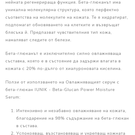
нейната регенерираща функция. Бета-глюканът има
уникална молекулярна структура, която перфектно
съответства на молекулите на кожата. Те я хидратират,
подпомагат обновяването на клетките и възвръщат
блясъка й. Предпазват чувствителния тип кожа,
намаляват следите от белези.
Бета-глюканът е изключително силно овлажняваща
съставка, която е в състояние да задържи влагата в
кожата с 20% по-дълго от хиалуроновата киселина.
Ползи от използването на Овлажняващият серум с
бета-глюкан IUNIK - Beta-Glucan Power Moisture
Serum:
Интензивно и незабавно овлажняване на кожата,
благодарение на 98% съдържание на бета-глюкан
в състава.
Успокояващ, възстановяващ и укрепващ кожната