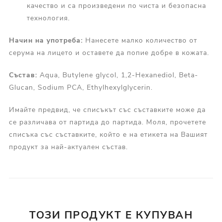
качество и са произведени по чиста и безопасна
технология.
Начин на употреба:
Нанесете малко количество от
серума на лицето и оставете да попие добре в кожата.
Състав:
Aqua, Butylene glycol, 1,2-Hexanediol, Beta-
Glucan, Sodium PCA, Ethylhexylglycerin.
Имайте предвид, че списъкът със съставките може да
се различава от партида до партида. Моля, прочетете
списъка със съставките, който е на етикета на Вашият
продукт за най-актуален състав.
ТОЗИ ПРОДУКТ Е КУПУВАН