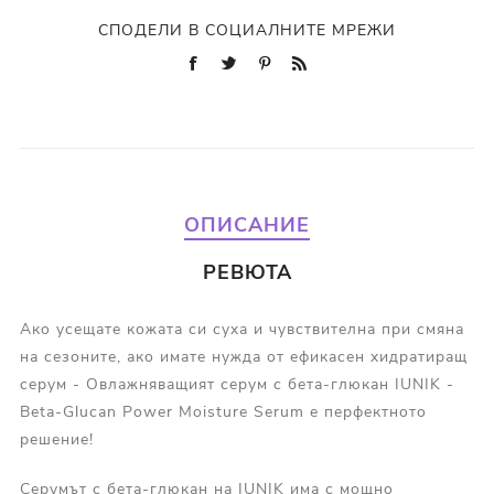
СПОДЕЛИ В СОЦИАЛНИТЕ МРЕЖИ
ОПИСАНИЕ
РЕВЮТА
Ако усещате кожата си суха и чувствителна при смяна
на сезоните, ако имате нужда от ефикасен хидратиращ
серум - Овлажняващият серум с бета-глюкан IUNIK -
Beta-Glucan Power Moisture Serum е перфектното
решение!
Серумът с бета-глюкан на IUNIK има с мощно