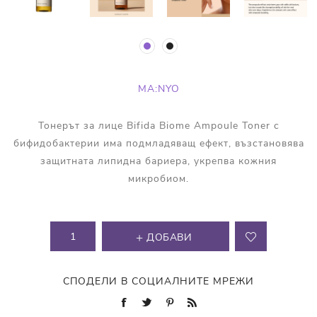
MA:NYO
Тонерът за лице Bifida Biome Ampoule Toner с
бифидобактерии има подмладяващ ефект, възстановява
защитната липидна бариера, укрепва кожния
микробиом.
ДОБАВИ
СПОДЕЛИ В СОЦИАЛНИТЕ МРЕЖИ