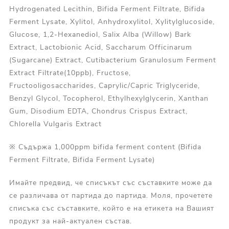
Hydrogenated Lecithin, Bifida Ferment Filtrate, Bifida
Ferment Lysate, Xylitol, Anhydroxylitol, Xylitylglucoside,
Glucose, 1,2-Hexanediol, Salix Alba (Willow) Bark
Extract, Lactobionic Acid, Saccharum Officinarum
(Sugarcane) Extract, Cutibacterium Granulosum Ferment
Extract Filtrate(10ppb), Fructose,
Fructooligosaccharides, Caprylic/Capric Triglyceride,
Benzyl Glycol, Tocopherol, Ethylhexylglycerin, Xanthan
Gum, Disodium EDTA, Chondrus Crispus Extract,
Chlorella Vulgaris Extract
※ Съдържа 1,000ppm bifida ferment content (Bifida
Ferment Filtrate, Bifida Ferment Lysate)
Имайте предвид, че списъкът със съставките може да
се различава от партида до партида. Моля, прочетете
списъка със съставките, който е на етикета на Вашият
продукт за най-актуален състав.