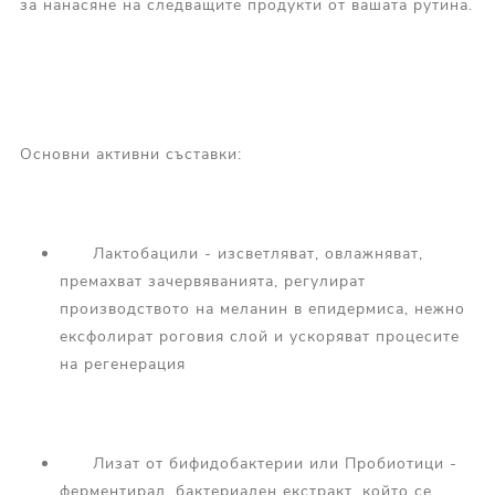
за нанасяне на следващите продукти от вашата рутина.
Основни активни съставки:
Лактобацили - изсветляват, овлажняват,
премахват зачервяванията, регулират
производството на меланин в епидермиса, нежно
ексфолират роговия слой и ускоряват процесите
на регенерация
Лизат от бифидобактерии или Пробиотици -
ферментирал, бактериален екстракт, който се