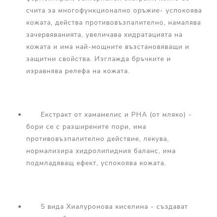
счита за многофункционално оръжие- успокоява
кожата, действа противовъзпалително, намалява
зачервяванията, увеличава хидратацията на
кожата и има най-мощните възстановяващи и
защитни свойства. Изглажда бръчките и
изравнява релефа на кожата.
Екстракт от хамамелис и PHA (от мляко) -
бори се с разширените пори, има
противовъзпалително действие, лекува,
нормализира хидролипидния баланс, има
подмладяващ ефект, успокоява кожата.
5 вида Хиалуронова киселина - създават