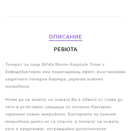
ОПИСАНИЕ
РЕВЮТА
Тонерът за лице Bifida Biome Ampoule Toner с
бифидобактерии има подмладяващ ефект, възстановява
защитната липидна бариера, укрепва кожния
микробиом.
Може да не знаете, но кожата Ви е обвита от глава до
пети в естествено срещащи се полезни бактерии,
наречени кожен микробиом. Бактериите на кожния
микробиом далеч не са опасни, а помагат на кожата,
като я предпазват, изграждайки допълнителен