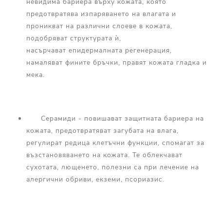
невидима бариера върху кожата, която
предотвратява изпаряването на влагата и
проникват на различни слоеве в кожата,
подобряват структурата ѝ,
насърчават епидермалната регенерация,
намаляват фините бръчки, правят кожата гладка и
мека.
Серамиди - повишават защитната бариера на
кожата, предотвратяват загубата на влага,
регулират редица клетъчни функции, спомагат за
възстановяването на кожата. Те облекчават
сухотата, лющенето, полезни са при лечение на
алергични обриви, екземи, псориазис.