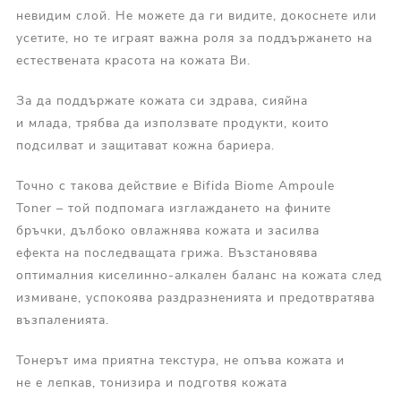
невидим слой. Не можете да ги видите, докоснете или
усетите, но те играят важна роля за поддържането на
естествената красота на кожата Ви.
За да поддържате кожата си здрава, сияйна
и млада, трябва да използвате продукти, които
подсилват и защитават кожна бариера.
Точно с такова действие е Bifida Biome Ampoule
Toner – той подпомага изглаждането на фините
бръчки, дълбоко овлажнява кожата и засилва
ефекта на последващата грижа. Възстановява
оптималния киселинно-алкален баланс на кожата след
измиване, успокоява раздразненията и предотвратява
възпаленията.
Тонерът има приятна текстура, не опъва кожата и
не е лепкав, тонизира и подготвя кожата