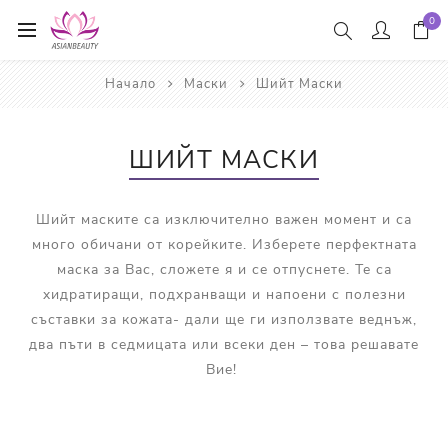
0
Начало
Маски
Шийт Маски
ШИЙТ МАСКИ
Шийт маските са изключително важен момент и са
много обичани от корейките. Изберете перфектната
маска за Вас, сложете я и се отпуснете. Те са
хидратиращи, подхранващи и напоени с полезни
съставки за кожата- дали ще ги използвате веднъж,
два пъти в седмицата или всеки ден – това решавате
Вие!