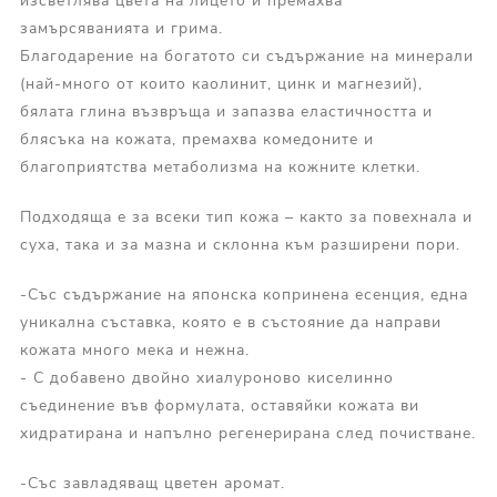
изсветлява цвета на лицето и премахва
замърсяванията и грима.
Благодарение на богатото си съдържание на минерали
(най-много от които каолинит, цинк и магнезий),
бялата глина възвръща и запазва еластичността и
блясъка на кожата, премахва комедоните и
благоприятства метаболизма на кожните клетки.
Подходяща е за всеки тип кожа – както за повехнала и
суха, така и за мазна и склонна към разширени пори.
-Със съдържание на японска копринена есенция, една
уникална съставка, която е в състояние да направи
кожата много мека и нежна.
- С добавено двойно хиалуроново киселинно
съединение във формулата, оставяйки кожата ви
хидратирана и напълно регенерирана след почистване.
-Със завладяващ цветен аромат.