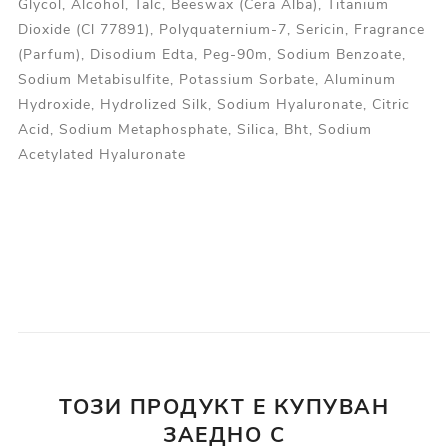
Glycol, Alcohol, Talc, Beeswax (Cera Alba), Titanium
Dioxide (Cl 77891), Polyquaternium-7, Sericin, Fragrance
(Parfum), Disodium Edta, Peg-90m, Sodium Benzoate,
Sodium Metabisulfite, Potassium Sorbate, Aluminum
Hydroxide, Hydrolized Silk, Sodium Hyaluronate, Citric
Acid, Sodium Metaphosphate, Silica, Bht, Sodium
Acetylated Hyaluronate
ТОЗИ ПРОДУКТ Е КУПУВАН
ЗАЕДНО С