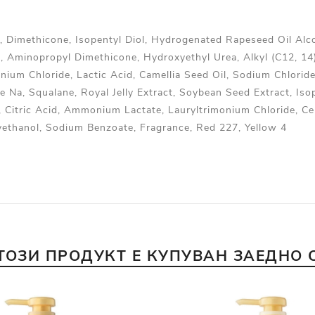
ol, Dimethicone, Isopentyl Diol, Hydrogenated Rapeseed Oil Al
ol, Aminopropyl Dimethicone, Hydroxyethyl Urea, Alkyl (C12, 1
nium Chloride, Lactic Acid, Camellia Seed Oil, Sodium Chlorid
e Na, Squalane, Royal Jelly Extract, Soybean Seed Extract, Iso
, Citric Acid, Ammonium Lactate, Lauryltrimonium Chloride, C
ethanol, Sodium Benzoate, Fragrance, Red 227, Yellow 4
ТОЗИ ПРОДУКТ Е КУПУВАН ЗАЕДНО 