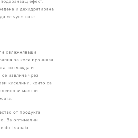
 подхранващ ефект.
редена и дехидратирана
да се чувствате
уги овлажняващи
ерапия за коса прониква
ата, изглажда и
 се извлича чрез
ови киселини, които са
 олеинови мастни
осата.
ество от продукта
но. За оптимални
eido Tsubaki.