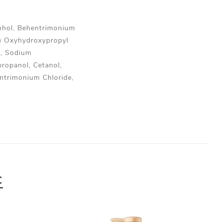
cohol, Behentrimonium
4) Oxyhydroxypropyl
e, Sodium
propanol, Cetanol,
entrimonium Chloride,
С