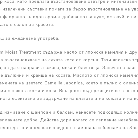
р коса, като предлага възстановяване отвътре и интензивен
 извлечени съставки помага за бързо възстановяване на ув
т флорално-плодов аромат добавя нотка лукс, оставяйки ви 
ато в салон за красота.
ящ за ежедневна употреба.
um Moist Treatment съдържа масло от японска камелия и др
за възстановяване на сухата коса от корена. Тази японска т
, за да я направи лъскава, мека и блестяща. Запечатва влаг
е дължини и краища на косата. Маслото от японска камелия
емената на цветето Camellia Japonica, което е пълно с олеин
ми с нашата кожа и коса. Всъщност съдържащите се в него
много ефективни за задържане на влагата и на кожата и на к
ед измиване с шампоан и балсам, нанесете подходящо колич
изплакнете добре. Действа дори когато се изплакне незабав
елно да го използвате заедно с шампоана и балсама на Shis