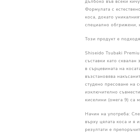
дълбоко във всеки кичу
Формулата с естествено
коса, докато уникалния
специално обгрижени, к
Този продукт е подход
Shiseido Tsubaki Premi
съставки като сквалан 
в сърцевината на косата
възстановява накъсанит
студено пресоване на с
изключително съвмести
киселини (омега 9) са 
Начин на употреба: Сл
върху цялата коса и я 
резултати е препоръчит