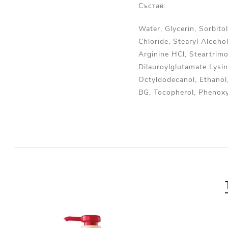
Състав:
Water, Glycerin, Sorbit
Chloride, Stearyl Alcoh
Arginine HCl, Steartrimo
Dilauroylglutamate Lysin
Octyldodecanol, Ethanol
BG, Tocopherol, Phenoxy