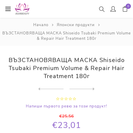
0
Начало
Японски продукти
ВЪЗСТАНОВЯВАЩА МАСКА Shiseido Tsubaki Premium Volume
& Repair Hair Treatment 180г
ВЪЗСТАНОВЯВАЩА МАСКА Shiseido
Tsubaki Premium Volume & Repair Hair
Treatment 180г
Next
product
Previous product
ШАМПОАН ЗА КОСА Shiseido Ts...
Напиши първото ревю за този продукт!
€25,56
€23,01