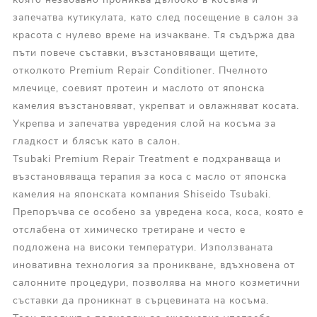
запечатва кутикулата, като след посещение в салон за
красота с нулево време на изчакване. Тя съдържа два
пъти повече съставки, възстановяващи щетите,
отколкото Premium Repair Conditioner. Пчелното
млечице, соевият протеин и маслото от японска
камелия възстановяват, укрепват и овлажняват косата.
Укрепва и запечатва увредения слой на косъма за
гладкост и блясък като в салон.
Tsubaki Premium Repair Treatment е подхранваща и
възстановяваща терапия за коса с масло от японска
камелия на японската компания Shiseido Tsubaki.
Препоръчва се особено за увредена коса, коса, която е
отслабена от химическо третиране и често е
подложена на високи температури. Използваната
иновативна технология за проникване, вдъхновена от
салонните процедури, позволява на много козметични
съставки да проникнат в сърцевината на косъма.