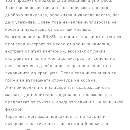
Този продукт е подходящ за ежедневна употреба.
Тази висококачествена възстановяваща терапия
дълбоко подхранва, овлажнява и укрепва косата, без
да я утежнява. Освен това намалява чупливостта на
косата и предпазва от цъфтящи краища.
Благодарение на 99,8% активни съставки от естествен
произход екстракт от масло от японска камелия,
екстракт от жълт кантарион, екстракт от лайка,
екстракт от пчелно млечице, екстракт от семена на
соя), осигурява дълбока регенерация на косата от
луковиците до краищата. Освен това интензивно се
грижи за вътрешната структура на косъма.
Аминокиселините и глицеринът, съдържащи се в
маската, допълнително подхранват, овлажняват и
предпазват от сухота и вредното влияние на външните
фактори.
Терапията изглажда повърхността на косъма и
възвръща еластичността, мекотата и блясъка на