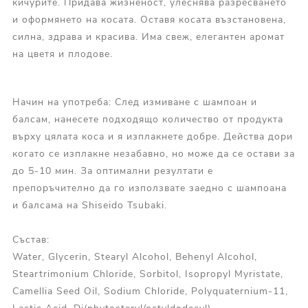
кичурите. Придава жизненост, улеснява разресването
и оформянето на косата. Оставя косата възстановена,
силна, здрава и красива. Има свеж, елегантен аромат
на цветя и плодове.
Начин на употреба: След измиване с шампоан и
балсам,
н
анесете подходящо количество от продукта
върху цялата коса и я изплакнете добре. Действа дори
когато се изплакне незабавно, но може да се остави за
до 5-10 мин. За оптимални резултати е
препоръчително да го използвате заедно с шампоана
и балсама на Shiseido Tsubaki.
Състав:
Water, Glycerin, Stearyl Alcohol, Behenyl Alcohol,
Steartrimonium Chloride, Sorbitol, Isopropyl Myristate,
Camellia Seed Oil, Sodium Chloride, Polyquaternium-11,