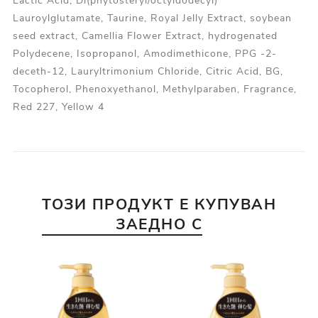
Lactic Acid, Di(phytosteryl/octyldodecyl)
Lauroylglutamate, Taurine, Royal Jelly Extract, soybean
seed extract, Camellia Flower Extract, hydrogenated
Polydecene, Isopropanol, Amodimethicone, PPG -2-
deceth-12, Lauryltrimonium Chloride, Citric Acid, BG,
Tocopherol, Phenoxyethanol, Methylparaben, Fragrance,
Red 227, Yellow 4
ТОЗИ ПРОДУКТ Е КУПУВАН
ЗАЕДНО С