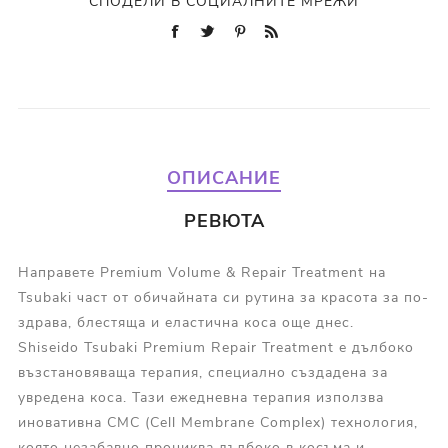
СПОДЕЛИ В СОЦИАЛНИТЕ МРЕЖИ
ОПИСАНИЕ
РЕВЮТА
Направете Premium Volume & Repair Treatment на
Tsubaki част от обичайната си рутина за красота за по-
здрава, блестяща и еластична коса още днес.
Shiseido Tsubaki Premium Repair Treatment е дълбоко
възстановяваща терапия, специално създадена за
увредена коса. Тази ежедневна терапия използва
иновативна CMC (Cell Membrane Complex) технология,
която незабавно прониква дълбоко в косъма и