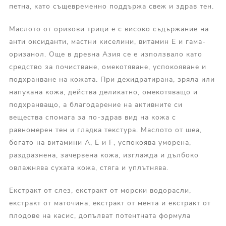
петна, като същевременно поддържа свеж и здрав тен.
Маслото от оризови трици е с високо съдържание на
анти оксиданти, мастни киселини, витамин Е и гама-
оризанол. Още в древна Азия се е използвало като
средство за почистване, омекотяване, успокояване и
подхранване на кожата. При дехидратирана, зряла или
напукана кожа, действа деликатно, омекотяващо и
подхранващо, а благодарение на активните си
вещества спомага за по-здрав вид на кожа с
равномерен тен и гладка текстура. Маслото от шеа,
богато на витамини А, Е и F, успокоява уморена,
раздразнена, зачервена кожа, изглажда и дълбоко
овлажнява сухата кожа, стяга и уплътнява.
Екстракт от слез, екстракт от морски водорасли,
екстракт от маточина, екстракт от мента и екстракт от
плодове на касис, допълват потентната формула