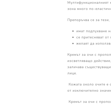
Мултифункционалният к
зона много по-еластичн
Препоръчва се за тези,
имат подпухване н
се притесняват от
желаят да използв
Кремът за очи с пропол
изсветляващо действие,
заличава съществуващи
лице.
Кожата около очите е с
от изключително значен
Кремът за очи с пропо