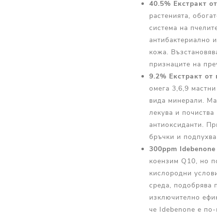
40.5% Екстракт о
растенията, обога
система на пчелит
антибактериално и
кожа. Възстановяв
признаците на пр
9.2% Екстракт от
омега 3,6,9 мастни
вида минерали. Ма
лекува и почиства
антиоксиданти. Пр
бръчки и подпухва
300ppm Idebenone
коензим Q10, но п
кислородни услови
среда, подобрява 
изключително ефик
че Idebenone е по