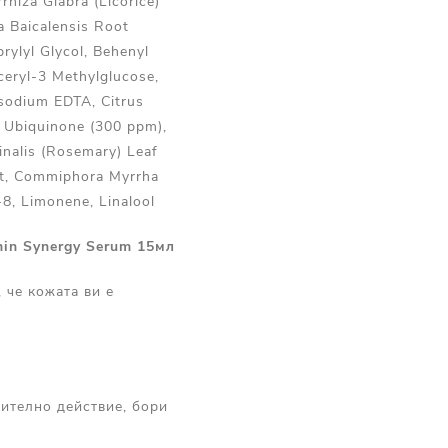
rhiza Glabra (Licorice)
a Baicalensis Root
rylyl Glycol, Behenyl
ceryl-3 Methylglucose,
isodium EDTA, Citrus
l Ubiquinone (300 ppm),
inalis (Rosemary) Leaf
act, Commiphora Myrrha
-8, Limonene, Linalool
n Synergy Serum 15мл
 че кожата ви е
ително действие, бори