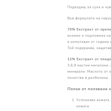
Подходящ за суха и чув
Във формулата на серу
70% Екстракт от проп
ензими и подложена на
е използван от години
Той подхранва, защитав
12% Екстракт от плод
3,6,9 мастни киселини,
минерали. Маслото от 
почиства в дълбочина.
Ползи от ползване 
Успокоява кожата.
кожата.