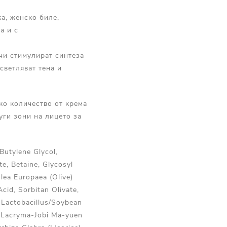
ка, женско биле,
а и с
чи стимулират синтеза
светляват тена и
ко количество от крема
уги зони на лицето за
Butylene Glycol,
te, Betaine, Glycosyl
lea Europaea (Olive)
cid, Sorbitan Olivate,
, Lactobacillus/Soybean
x Lacryma-Jobi Ma-yuen