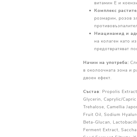
витамин Е и коенз
Комплекс растите
розмарин, розов з
противовъзпалител
Ниацинамид и ад
на колаген като и
предотвратяват по
Начин на употреба:
Сле
в околоочната зона и р
двоен ефект.
Състав
: Propolis Extra
Glycerin, Caprylic/Capric
Trehalose, Camellia Jap
Fruit Oil, Sodium Hyalu
Beta-Glucan, Lactobacil
Ferment Extract, Saccha