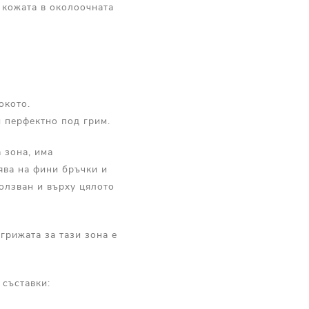
 кожата в околоочната
окото.
и перфектно под грим.
 зона, има
ява на фини бръчки и
олзван и върху цялото
грижата за тази зона е
 съставки: