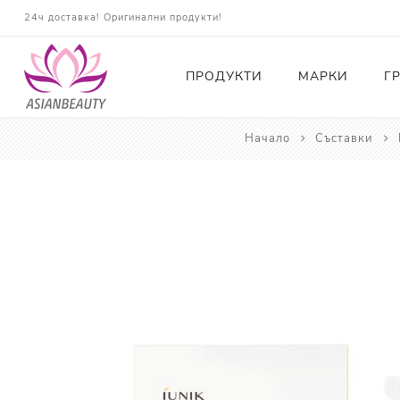
24ч доставка! Оригинални продукти!
ПРОДУКТИ
МАРКИ
Г
Начало
Съставки
Почистващи
Тонери
Есенции
Серуми
Околоочна грижа
Кремове и Хидратация
Слънцезащита
Комплекти
Карти за Подарък