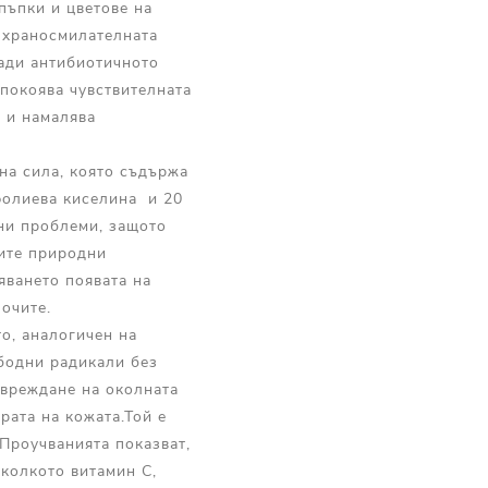
пъпки и цветове на
в храносмилателната
ради антибиотичното
покоява чувствителната
о и намалява
на сила, която съдържа
 фолиева киселина и 20
ни проблеми, защото
тите природни
яването появата на
очите.
о, аналогичен на
ободни радикали без
увреждане на околната
рата на кожата.Той е
Проучванията показват,
тколкото витамин С,