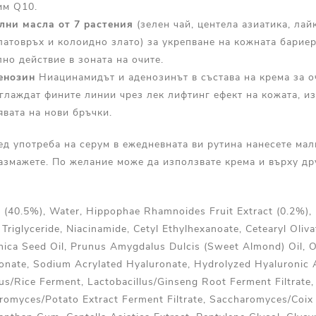
им Q10.
лни масла от 7 растения
(зелен чай, центела азиатика, лай
латовръх и колоидно злато) за укрепване на кожната бариер
но действие в зоната на очите.
енозин
Ниацинамидът и аденозинът в състава на крема за о
зглаждат фините линии чрез лек лифтинг ефект на кожата, из
явата на нови бръчки.
д употреба на серум в ежедневната ви рутина нанесете мал
азмажете. По желание може да използвате крема и върху др
ct (40.5%), Water, Hippophae Rhamnoides Fruit Extract (0.2%), 
 Triglyceride, Niacinamide, Cetyl Ethylhexanoate, Cetearyl Oliva
onica Seed Oil, Prunus Amygdalus Dulcis (Sweet Almond) Oil, O
ronate, Sodium Acrylated Hyaluronate, Hydrolyzed Hyaluronic A
lus/Rice Ferment, Lactobacillus/Ginseng Root Ferment Filtrate
romyces/Potato Extract Ferment Filtrate, Saccharomyces/Coi