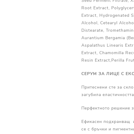
Seed Ferment Filtrate, X
Root Extract, Polyglyce
Extract, Hydrogenated S
Alcohol, Cetearyl Alcoh
Distearate, Tromethamin
Aurantium Bergamia (Ber
Aspalathus Linearis Extr
Extract, Chamomilla Rec
Resin Extract,Perilla Fr
СЕРУМ ЗА ЛИЦЕ С ЕКС
Притеснени сте за скло
загубила еластичността
Перфектното решение за
Ефикасен подхранващ и
се с бръчки и пигментн