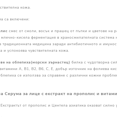
ствителна кожа.
ма са включени:
олис
смес от смоли, восък и прашец от пъпки и цветове на р
 млечно-кисела ферментация в храносмилателната система 
 в традиционната медицина заради антибиотичното и имуно
а и успокоява чувствителната кожа.
ове на облепиха(морски зърнастец)
билка с чудотворна сил
 витамини А, В1, В2, В6, С, Е, добър източник на фолиева к
облепиха се използва за справяне с различни кожни пробле
на Серума за лице с екстракт на прополис и витам
 Екстрактът от прополис и Центела азиатика оказват силно