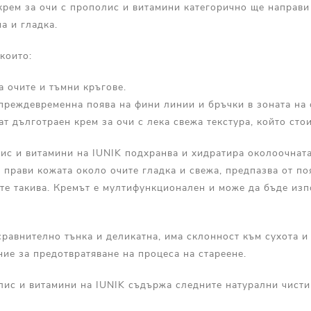
рем за очи с прополис и витамини категорично ще направи
а и гладка.
 които:
а очите и тъмни кръгове.
 преждевременна поява на фини линии и бръчки в зоната на 
ат дълготраен крем за очи с лека свежа текстура, който сто
ис и витамини на IUNIK подхранва и хидратира околоочната
 прави кожата около очите гладка и свежа, предпазва от по
те такива. Кремът е мултифункционален и може да бъде изп
равнително тънка и деликатна, има склонност към сухота и 
ие за предотвратяване на процеса на стареене.
лис и витамини на IUNIK съдържа следните натурални чисти