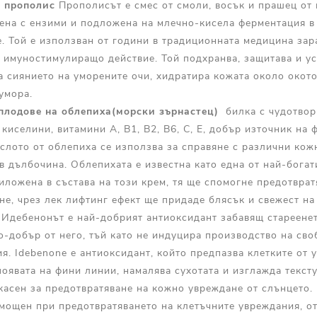
т прополис
Прополисът е смес от смоли, восък и прашец от 
тена с ензими и подложена на млечно-кисела ферментация 
е. Той е използван от години в традиционната медицина за
 имуностимулиращо действие. Той подхранва, защитава и ус
а сиянието на уморените очи, хидратира кожата около окот
еумора.
 плодове на облепиха(морски зърнастец)
билка с чудотвор
 киселини, витамини А, В1, В2, В6, С, Е, добър източник на
слото от облепиха се използва за справяне с различни кож
 в дълбочина. Облепихата е известна като една от най-бога
иложена в състава на този крем, тя ще спомогне предотврат
не, чрез лек лифтинг ефект ще придаде блясък и свежест на 
Идебенонът е най-добрият антиоксидант забавящ стареенет
о-добър от него, тъй като не индуцира производство на св
я. Idebenone е антиоксидант, който предпазва клетките от 
появата на фини линии, намалява сухотата и изглажда тексту
асен за предотвратяване на кожно увреждане от слънцето. 
-мощен при предотвратяването на клетъчните увреждания, о