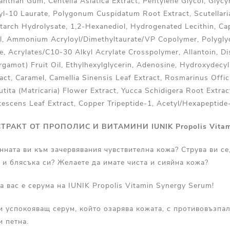
anthan Gum, Centella Asiatica Extract, Pentylene Glycol, Glycyr
ryl-10 Laurate, Polygonum Cuspidatum Root Extract, Scutellari
tarch Hydrolysate, 1,2-Hexanediol, Hydrogenated Lecithin, Cap
ol, Ammonium Acryloyl/Dimethyltaurate/VP Copolymer, Polygly
e, Acrylates/C10-30 Alkyl Acrylate Crosspolymer, Allantoin, D
gamot) Fruit Oil, Ethylhexylglycerin, Adenosine, Hydroxydecy
act, Caramel, Camellia Sinensis Leaf Extract, Rosmarinus Offic
utita (Matricaria) Flower Extract, Yucca Schidigera Root Extr
utescens Leaf Extract, Copper Tripeptide-1, Acetyl/Hexapeptide
ТРАКТ ОТ ПРОПОЛИС И ВИТАМИНИ IUNIK Propolis Vitami
нната ви към зачервявания чувствителна кожа? Струва ви се,
 и блясъка си? Желаете да имате чиста и сияйна кожа?
 вас е серума на IUNIK Propolis Vitamin Synergy Serum!
 успокояващ серум, който озарява кожата, с противовъзпал
и петна.