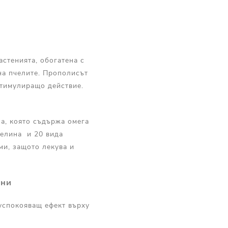
астенията, обогатена с
на пчелите. Прополисът
стимулиращо действие.
а, която съдържа омега
иселина и 20 вида
ми, защото лекува и
ини
 успокояващ ефект върху