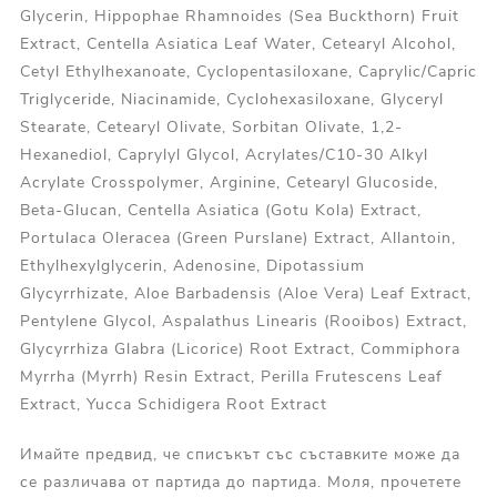
Glycerin, Hippophae Rhamnoides (Sea Buckthorn) Fruit
Extract, Centella Asiatica Leaf Water, Cetearyl Alcohol,
Cetyl Ethylhexanoate, Cyclopentasiloxane, Caprylic/Capric
Triglyceride, Niacinamide, Cyclohexasiloxane, Glyceryl
Stearate, Cetearyl Olivate, Sorbitan Olivate, 1,2-
Hexanediol, Caprylyl Glycol, Acrylates/C10-30 Alkyl
Acrylate Crosspolymer, Arginine, Cetearyl Glucoside,
Beta-Glucan, Centella Asiatica (Gotu Kola) Extract,
Portulaca Oleracea (Green Purslane) Extract, Allantoin,
Ethylhexylglycerin, Adenosine, Dipotassium
Glycyrrhizate, Aloe Barbadensis (Aloe Vera) Leaf Extract,
Pentylene Glycol, Aspalathus Linearis (Rooibos) Extract,
Glycyrrhiza Glabra (Licorice) Root Extract, Commiphora
Myrrha (Myrrh) Resin Extract, Perilla Frutescens Leaf
Extract, Yucca Schidigera Root Extract
Имайте предвид, че списъкът със съставките може да
се различава от партида до партида. Моля, прочетете