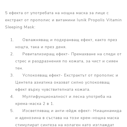
5 ефекта от употребата на нощна маска за лице с
екстракт от прополис и витамини Iunik Propolis Vitamin
Sleeping Mask:
Овлажняващ и подхранващ ефект, както през
нощта, така и през деня.
Ревитализиращ ефект- Премахване на следи от
стрес и раздразнения по кожата, за чист и сияен
тен.
Успокояващ ефект- Екстрактът от прополис и
Центела азиатика оказват силно успокояващ
ефект върху чувствителната кожата.
Мултифунционалност и лесна употреба на
крема-маска 2 в 1.
Изсветляващ и анти-ейдж ефект- Ниацинамида
и аденозина в състава на този крем-нощна маска
стимулират синтеза на колаген като изглаждат