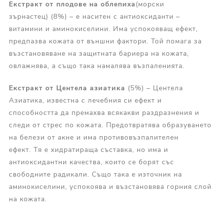
Екстракт от плодове на облепиха
(морски
зърнастец) (8%) – е наситен с антиоксиданти –
витамини и аминокиселини. Има успокояващ ефект,
предпазва кожата от външни фактори. Той помага за
възстановяване на защитната бариера на кожата,
овлажнява, а също така намалява възпаленията.
Екстракт от
Центела азиатика
(5%) – Центела
Азиатика, известна с лечебния си ефект и
способността да премахва всякакви раздразнения и
следи от стрес по кожата. Предотвратява образуването
на белези от акне и има противовъзпалителен
ефект. Тя е хидратираща съставка, но има и
антиоксидантни качества, които се борят със
свободните радикали. Също така е източник на
аминокиселини, успокоява и възстановява горния слой
на кожата.