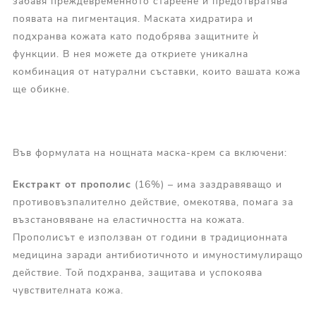
забавя преждевременното стареене и предотвратява
появата на пигментация. Маската хидратира и
подхранва кожата като подобрява защитните ѝ
функции. В нея можете да откриете уникална
комбинация от натурални съставки, които вашата кожа
ще обикне.
Във формулата на нощната маска-крем са включени:
Екстракт от прополис
(16%) – има заздравяващо и
противовъзпалително действие, омекотява, помага за
възстановяване на еластичността на кожата.
Прополисът е използван от години в традиционната
медицина заради антибиотичното и имуностимулиращо
действие. Той подхранва, защитава и успокоява
чувствителната кожа.