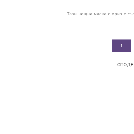
Прополис
Комбинирана Кожа
Витамин С
Тази нощна маска с ориз е съ
Витамин Е
Муцин от Охлюв
Ретинол
СПОДЕ