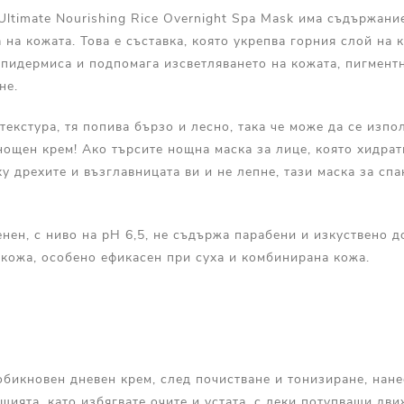
ltimate Nourishing Rice Overnight Spa Mask има съдържани
 на кожата. Това е съставка, която укрепва горния слой на 
пидермиса и подпомага изсветляването на кожата, пигментн
не.
текстура, тя попива бързо и лесно, така че може да се изп
ощен крем! Ако търсите нощна маска за лице, която хидрат
у дрехите и възглавницата ви и не лепне, тази маска за спа
нен, с ниво на рН 6,5, не съдържа парабени и изкуствено д
 кожа, особено ефикасен при суха и комбинирана кожа.
обикновен дневен крем, след почистване и тонизиране, нан
 шията, като избягвате очите и устата, с леки потупващи дв