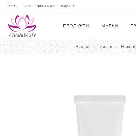
24ч доставка! Оригинални продукти!
ПРОДУКТИ
МАРКИ
Г
Начало
Маски
Нощни
Почистващи
Тонери
Есенции
Серуми
Околоочна грижа
Кремове и Хидратация
Слънцезащита
Комплекти
Карти за Подарък