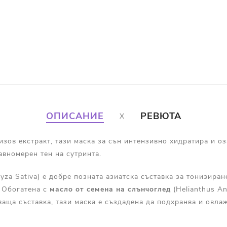
ОПИСАНИЕ
РЕВЮТА
ов екстракт, тази маска за сън интензивно хидратира и оза
авномерен тен на сутринта.
yza Sativa) е добре позната азиатска съставка за тонизиран
. Обогатена с
масло от семена на
слънчоглед
(Helianthus An
аща съставка, тази маска е създадена да подхранва и овла