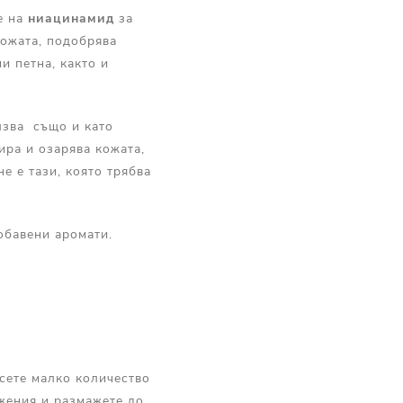
е на
ниацинамид
за
кожата, подобрява
и петна, както и
олзва също и като
ира и озарява кожата,
не е тази, която трябва
обавени аромати.
есете малко количество
ижения и размажете до