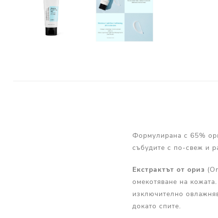
Формулирана с 65% ориз
събудите с по-свеж и р
Екстрактът от ориз
(Or
омекотяване на кожата
изключително овлажняв
докато спите.