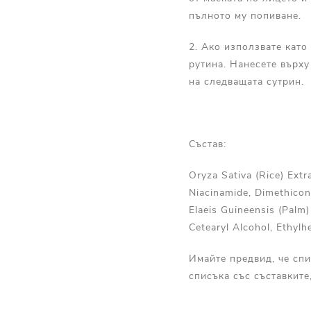
пълното му попиване.
2. Ако използвате като 
рутина. Нанесете върху
на следващата сутрин.
Състав:
Oryza Sativa (Rice) Extr
Niacinamide, Dimethicone
Elaeis Guineensis (Palm
Cetearyl Alcohol, Ethylh
Имайте предвид, че спи
списъка със съставките