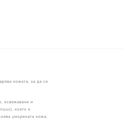
рява кожата, за да се
е, освежаване и
nuus), която е
жнява уморената кожа,