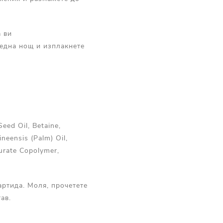
а ви
а една нощ и изплакнете
Seed Oil, Betaine,
ineensis (Palm) Oil,
aurate Copolymer,
артида. Моля, прочетете
ав.