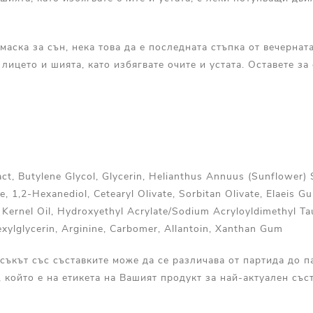
маска за сън, нека това да е последната стъпка от вечернат
 лицето и шията, като избягвате очите и устата. Оставете з
act, Butylene Glycol, Glycerin, Helianthus Annuus (Sunflower) 
, 1,2-Hexanediol, Cetearyl Olivate, Sorbitan Olivate, Elaeis Gu
) Kernel Oil, Hydroxyethyl Acrylate/Sodium Acryloyldimethyl T
exylglycerin, Arginine, Carbomer, Allantoin, Xanthan Gum
съкът със съставките може да се различава от партида до п
, който е на етикета на Вашият продукт за най-актуален съст