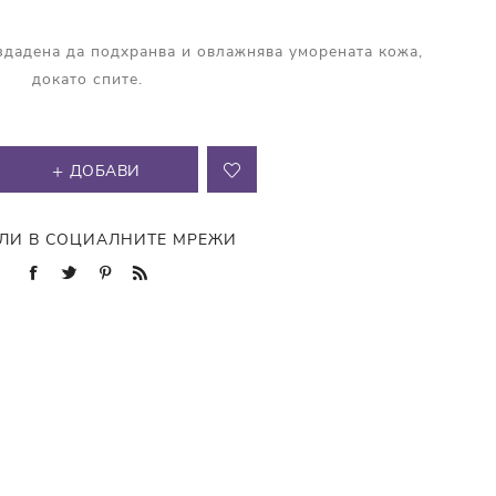
здадена да подхранва и овлажнява уморената кожа,
докато спите.
ДОБАВИ
ЛИ В СОЦИАЛНИТЕ МРЕЖИ