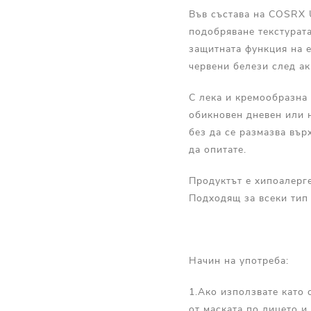
Във състава на COSRX U
подобряване текстурата
защитната функция на е
червени белези след ак
С лека и кремообразна 
обикновен дневен или н
без да се размазва върх
да опитате.
Продуктът е хипоалерге
Подходящ за всеки тип
Начин на употреба:
1.Ако използвате като 
от маската по лицето и