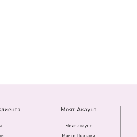
клиента
Моят Акаунт
и
Моят акаунт
ни
Моите Поръчки