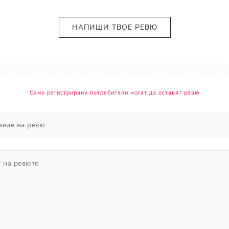
Прополис
Комбинирана Кожа
Витамин С
НАПИШИ ТВОЕ РЕВЮ
Витамин Е
Муцин от Охлюв
Ретинол
Само регистрирани потребители могат да оставят ревю