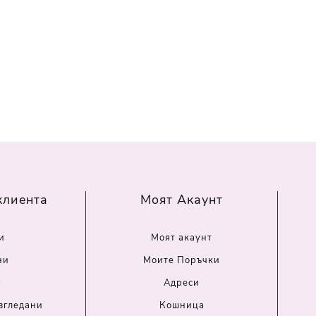
клиента
Моят Акаунт
и
Моят акаунт
ни
Моите Поръчки
г
Адреси
згледани
Кошница