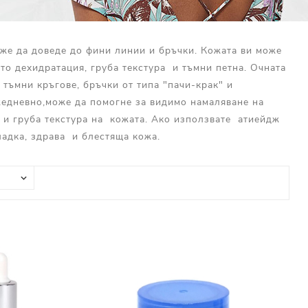
оже да доведе до фини линии и бръчки. Кожата ви може
то дехидратация, груба текстура и тъмни петна. Очната
о тъмни кръгове, бръчки от типа "пачи-крак" и
жедневно,може да помогне за видимо намаляване на
 и груба текстура на кожата. Ако използвате атиейдж
адка, здрава и блестяща кожа.