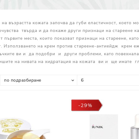
Прополис
Комбинирана Кожа
Витамин С
 на възрастта кожата започва да губи еластичност, което м
Витамин Е
очувства твърда и да покаже други признаци на стареене ка
Муцин от Охлюв
от първите места, които показват признаци на стареене, кат
Ретинол
. Използването на крем против стареене-антиейдж крем е
ъчките ви и да подобри и други проблеми, като повехнала
шите на нивата на хидратация на кожата ви и ще имате гл
-29%