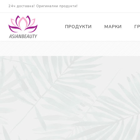
24ч доставка! Оригинални продукти!
ПРОДУКТИ
МАРКИ
Г
Почистващи
Тонери
Есенции
Серуми
Околоочна грижа
Кремове и Хидратация
Слънцезащита
Комплекти
Карти за Подарък