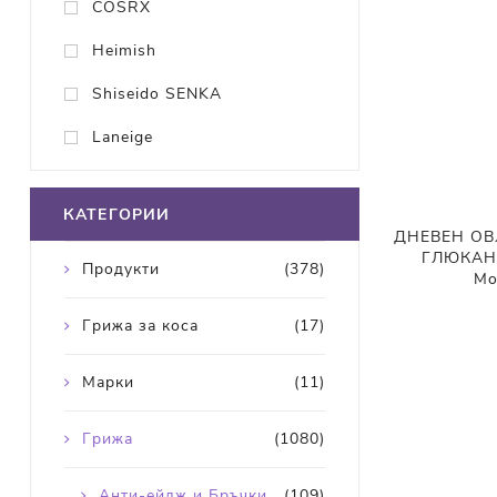
COSRX
Heimish
Shiseido SENKA
Laneige
КАТЕГОРИИ
ДНЕВЕН ОВ
ГЛЮКАН I
Продукти
(378)
Mo
Грижа за коса
(17)
Марки
(11)
Грижа
(1080)
Анти-ейдж и Бръчки
(109)