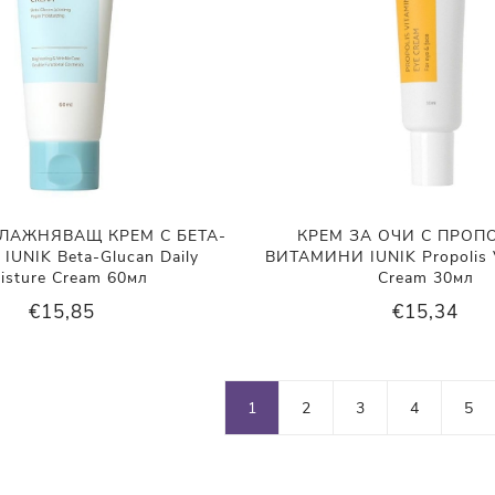
ЛАЖНЯВАЩ КРЕМ С БЕТА-
КРЕМ ЗА ОЧИ С ПРОП
UNIK Beta-Glucan Daily
ВИТАМИНИ IUNIK Propolis V
isture Cream 60мл
Cream 30мл
€15,85
€15,34
1
2
3
4
5