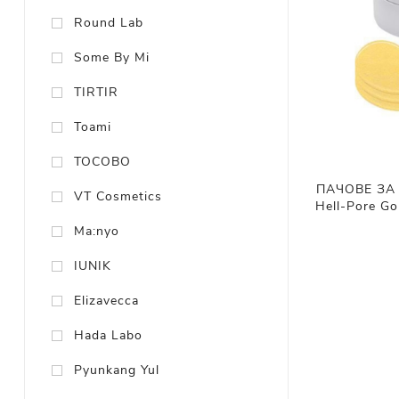
Round Lab
Some By Mi
TIRTIR
Toami
TOCOBO
ПАЧОВЕ ЗА 
VT Cosmetics
Hell-Pore Go
Ma:nyo
IUNIK
Elizavecca
Hada Labo
Pyunkang Yul