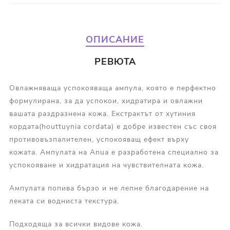
ОПИСАНИЕ
РЕВЮТА
Овлажняваща успокояваща ампула, която e перфектно
формулирана, за да успокои, хидратира и овлажни
вашата раздразнена кожа. Екстрактът от хутиния
кордата(houttuynia cordata) е добре известен със своя
противовъзпалителен, успокояващ ефект върху
кожата. Ампулата на Anua е разработена специално за
успокояване и хидратация на чувствителната кожа.
Ампулата попива бързо и не лепне благодарение на
леката си водниста текстура.
Подходяща за всички видове кожа.