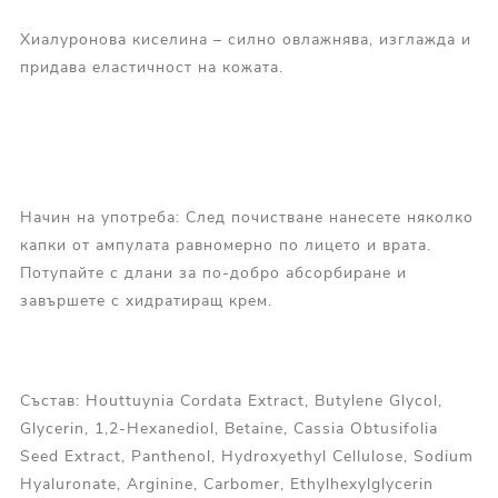
Хиалуронова киселина – силно овлажнява, изглажда и
придава еластичност на кожата.
Начин на употреба: След почистване нанесете няколко
капки от ампулата равномерно по лицето и врата.
Потупайте с длани за по-добро абсорбиране и
завършете с хидратиращ крем.
Състав: Houttuynia Cordata Extract, Butylene Glycol,
Glycerin, 1,2-Hexanediol, Betaine, Cassia Obtusifolia
Seed Extract, Panthenol, Hydroxyethyl Cellulose, Sodium
Hyaluronate, Arginine, Carbomer, Ethylhexylglycerin