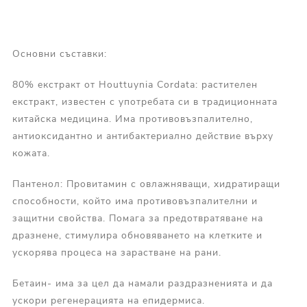
Основни съставки:
80% екстракт от Houttuynia Cordata: растителен
екстракт, известен с употребата си в традиционната
китайска медицина. Има противовъзпалително,
антиоксидантно и антибактериално действие върху
кожата.
Пантенол: Провитамин с овлажняващи, хидратиращи
способности, който има противовъзпалителни и
защитни свойства. Помага за предотвратяване на
дразнене, стимулира обновяването на клетките и
ускорява процеса на зарастване на рани.
Бетаин- има за цел да намали раздразненията и да
ускори регенерацията на епидермиса.