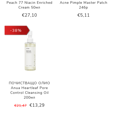
Peach 77 Niacin Enriched
Acne Pimple Master Patch
Cream 50мл
24бр
€27,10
€5,11
-38%
ПОЧИСТВАЩО ОЛИО
Anua Heartleaf Pore
Control Cleansing Oil
200мл
€13,29
€21,47