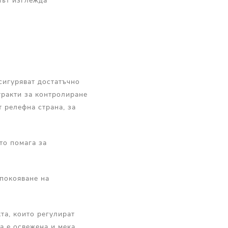
нът изглежда
сигуряват достатъчно
тракти за контролиране
 релефна страна, за
то помага за
спокояване на
та, които регулират
а е освежена и мека.