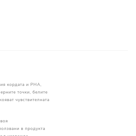
ния кордата и PHA,
ерните точки, белите
кояват чувствителната
своя
ползвани в продукта