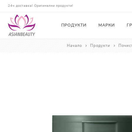
24ч доставка! Оригинални продукти!
ПРОДУКТИ
МАРКИ
Г
Начало
Продукти
Почис
Почистващи
Тонери
Есенции
Серуми
Околоочна грижа
Кремове и Хидратация
Слънцезащита
Комплекти
Карти за Подарък