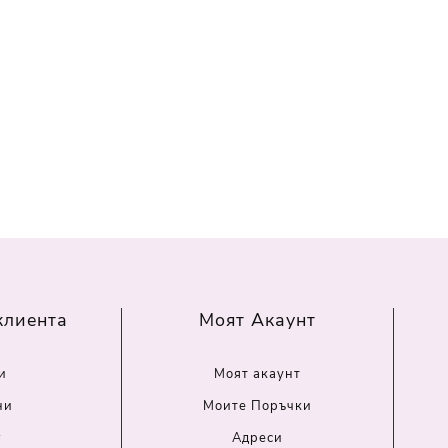
клиента
Моят Акаунт
и
Моят акаунт
ни
Моите Поръчки
г
Адреси