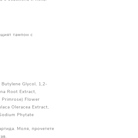
ащият тампон с
Butylene Glycol, 1,2-
na Root Extract,
g Primrose) Flower
laca Oleracea Extract,
, Sodium Phytate
артида. Моля, прочетете
ав.