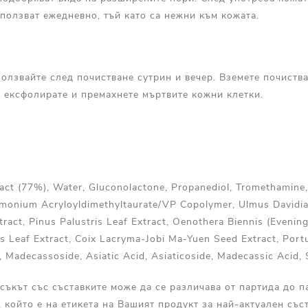
ползват ежедневно, тъй като са нежни към кожата.
олзвайте след почистване сутрин и вечер. Вземете почиств
а ексфолирате и премахнете мъртвите кожни клетки.
act (77%), Water, Gluconolactone, Propanediol, Tromethamine, 
monium Acryloyldimethyltaurate/​VP Copolymer, Ulmus Davidia
ract, Pinus Palustris Leaf Extract, Oenothera Biennis (Evenin
is Leaf Extract, Coix Lacryma-Jobi Ma-Yuen Seed Extract, Portu
t, Madecassoside, Asiatic Acid, Asiaticoside, Madecassic Acid
съкът със съставките може да се различава от партида до п
, който е на етикета на Вашият продукт за най-актуален съст