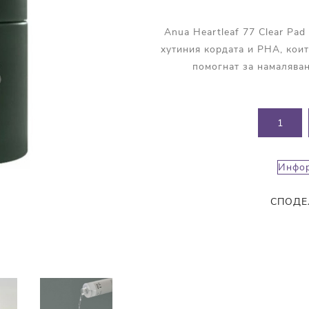
Прополис
Комбинирана Кожа
Витамин С
Anua Heartleaf 77 Clear Pa
хутиния кордата и PHA, коит
Витамин Е
помогнат за намаляван
Муцин от Охлюв
Ретинол
Инфор
СПОДЕ