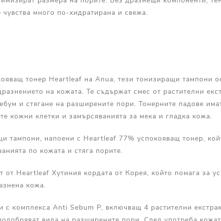
нимизират размера на порите. Без дразнещи компоненти, те
 чувства много по-хидратирана и свежа.
ояващ тонер Heartleaf на Anua, тези тонизиращи тампони о
дразнението на кожата. Те съдържат смес от растителни екс
ебум и стягане на разширените пори. Тонерните падове имат
те кожни клетки и замърсяванията за мека и гладка кожа.
и тампони, напоени с Heartleaf 77% успокояващ тонер, кой
анията по кожата и стяга порите.
 от Heartleaf Хутиния кордата от Корея, който помага за у
азнена кожа.
и с комплекса Anti Sebum P, включващ 4 растителни екстрак
подобряват вида на разширените пори. След употреба кожат