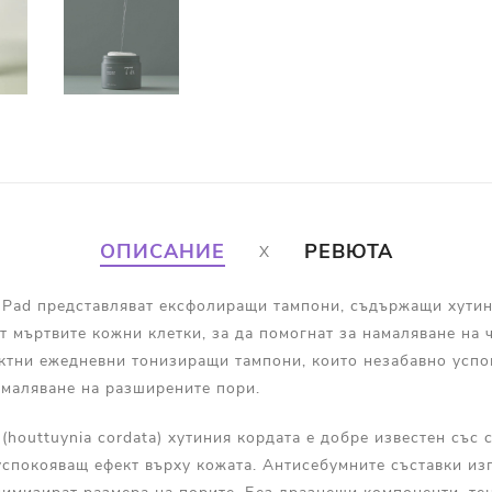
ОПИСАНИЕ
РЕВЮТА
ar Pad представляват ексфолиращи тампони, съдържащи хути
 мъртвите кожни клетки, за да помогнат за намаляване на ч
ектни ежедневни тонизиращи тампони, които незабавно успо
смаляване на разширените пори.
 (houttuynia cordata) хутиния кордата е добре известен със 
успокояващ ефект върху кожата. Антисебумните съставки из