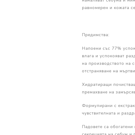
намаляват себума и ми
равномерен и кожата се
Предимства:
Напоени със 77% успок
влага и успокояват раз
на производството на с
отстраняване на мъртви
Хидратиращи почистващ
премахване на замърсяв
Формулирани с екстракт
чувствителната и раздр
Падовете са обогатени 
секрецията на себум и 