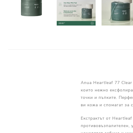
Anua Heartleaf 77 Cle
които нежно ексфолират
точки и пъпките. Перф
ви кожа и спомагат за 
Екстрактът от Heartleaf
противовъзпалителен, 