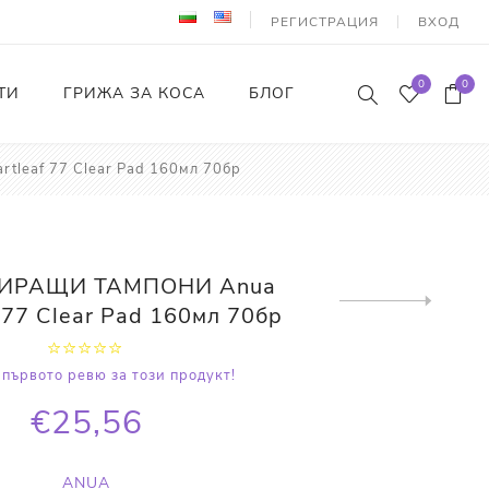
РЕГИСТРАЦИЯ
ВХОД
0
0
ТИ
ГРИЖА ЗА КОСА
БЛОГ
eaf 77 Clear Pad 160мл 70бр
ИРАЩИ ТАМПОНИ Anua
Next
 77 Clear Pad 160мл 70бр
product
първото ревю за този продукт!
€25,56
ANUA