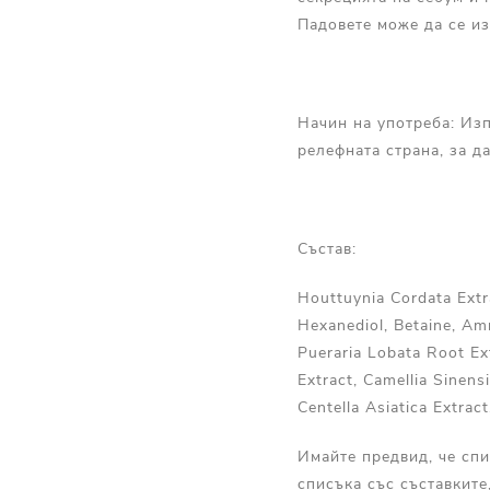
Падовете може да се из
Начин на употреба: Изп
релефната страна, за д
Състав:
Houttuynia Cordata Extr
Hexanediol, Betaine, Am
Pueraria Lobata Root Ext
Extract, Camellia Sinens
Centella Asiatica Extrac
Имайте предвид, че спи
списъка със съставките