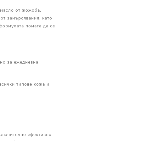
 масло от жожоба,
от замърсявания, като
 формулата помага да се
лно за ежедневна
всички типове кожа и
зключително ефективно