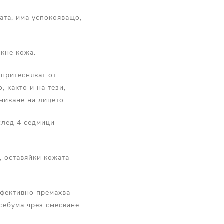
ата, има успокояващо,
акне кожа.
 притесняват от
 както и на тези,
миване на лицето.
 след 4 седмици
, оставяйки кожата
Ефективно премахва
себума чрез смесване