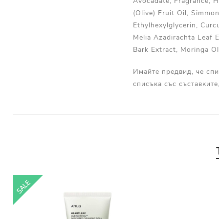
Avocadate, Fragrance, H
(Olive) Fruit Oil, Simmon
Ethylhexylglycerin, Curc
Melia Azadirachta Leaf E
Bark Extract, Moringa O
Имайте предвид, че спи
списъка със съставките