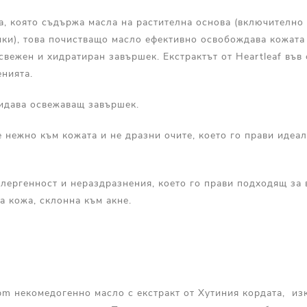
, която съдържа масла на растителна основа (включително
ки), това почистващо масло ефективно освобождава кожата 
вежен и хидратиран завършек. Екстрактът от Heartleaf във
нията.
ридава освежаващ завършек.
 нежно към кожата и не дразни очите, което го прави идеа
лергенност и нераздразнения, което го прави подходящ за 
а кожа, склонна към акне.
m некомедогенно масло с екстракт от Хутиния кордата, и