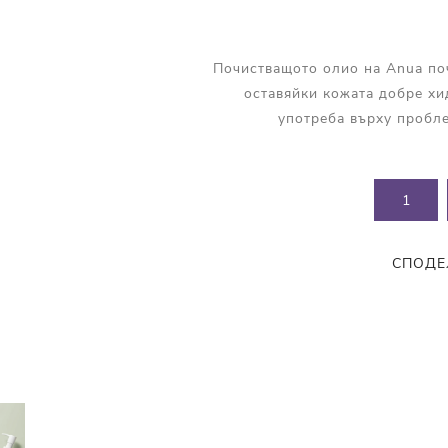
Прополис
Комбинирана Кожа
Витамин С
Почистващото олио на Anua по
Витамин Е
оставяйки кожата добре хи
Муцин от Охлюв
употреба върху пробле
Ретинол
СПОДЕ