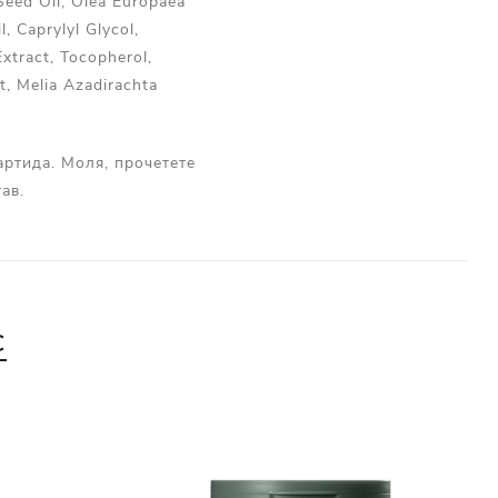
Seed Oil, Olea Europaea
l, Caprylyl Glycol,
xtract, Tocopherol,
ct, Melia Azadirachta
артида. Моля, прочетете
ав.
С