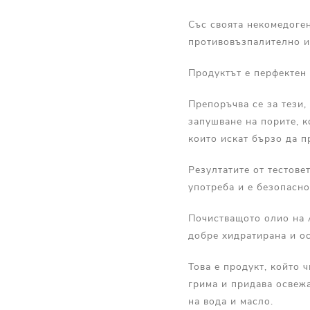
Със своята некомедоге
противовъзпалително и
Продуктът е перфектен 
Препоръчва се за тези,
запушване на порите, к
които искат бързо да п
Резултатите от тестове
употреба и е безопасно
Почистващото олио на 
добре хидратирана и о
Това е продукт, който 
грима и придава освежа
на вода и масло.