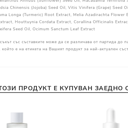
elianthus Annuus (Sunflower) Seed Oil, Macadamia Ternifolia 
dsia Chinensis (Jojoba) Seed Oil, Vitis Vinifera (Grape) Seed Oi
uma Longa (Turmeric) Root Extract, Melia Azadirachta Flower E
xtract, Houttuynia Cordata Extract, Corallina Officinalis Extra
leifera Seed Oil, Ocimum Sanctum Leaf Extract
съкът със съставките може да се различава от партида до п
, който е на етикета на Вашият продукт за най-актуален съст
ТОЗИ ПРОДУКТ Е КУПУВАН ЗАЕДНО 