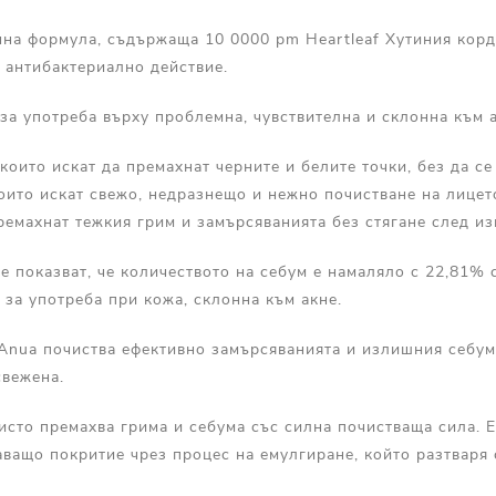
нна формула, съдържаща 10 0000 pm Heartleaf Хутиния корд
 антибактериално действие.
за употреба върху проблемна, чувствителна и склонна към 
 които искат да премахнат черните и белите точки, без да се
оито искат свежо, недразнещо и нежно почистване на лицето,
ремахнат тежкия грим и замърсяванията без стягане след из
те показват, че количеството на себум е намаляло с 22,81%
 за употреба при кожа, склонна към акне.
Anua почиства ефективно замърсяванията и излишния себум
свежена.
чисто премахва грима и себума със силна почистваща сила. 
ващо покритие чрез процес на емулгиране, който разтваря 