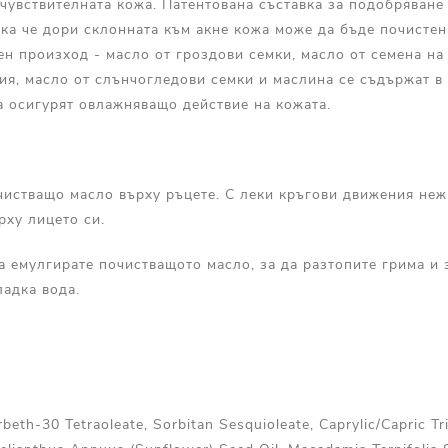
 чувствителната кожа. Патентована съставка за подобряване 
ака че дори склонната към акне кожа може да бъде почистен
ен произход - масло от гроздови семки, масло от семена на
ия, масло от слънчогледови семки и маслина се съдържат в
а осигурят овлажняващо действие на кожата.
чистващо масло върху ръцете. С леки кръгови движения не
рху лицето си.
а емулгирате почистващото масло, за да разтопите грима и 
адка вода.
rbeth-30 Tetraoleate, Sorbitan Sesquioleate, Caprylic/Capric Tri