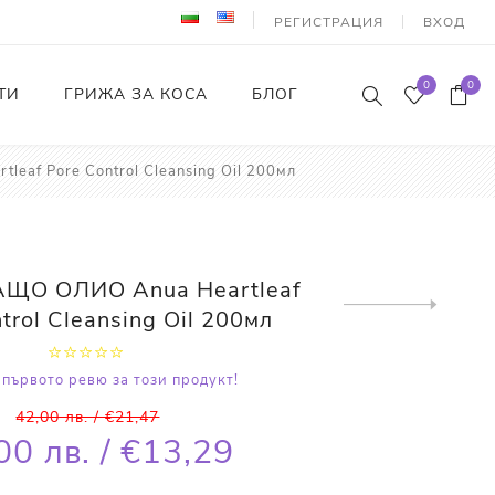
РЕГИСТРАЦИЯ
ВХОД
0
0
ТИ
ГРИЖА ЗА КОСА
БЛОГ
af Pore Control Cleansing Oil 200мл
ЩО ОЛИО Anua Heartleaf
Next
trol Cleansing Oil 200мл
product
първото ревю за този продукт!
42,00 лв. / €21,47
00 лв. / €13,29