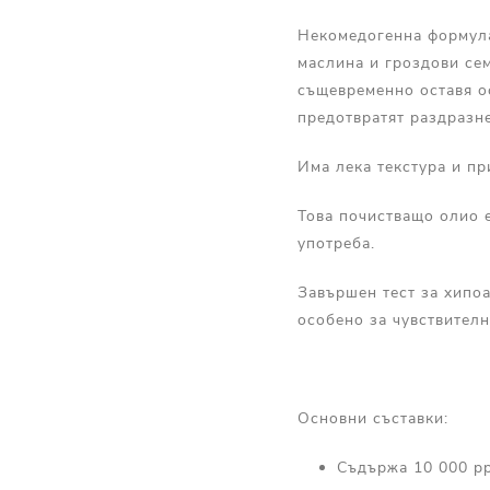
Некомедогенна формула
маслина и гроздови сем
същевременно оставя ос
предотвратят раздразне
Има лека текстура и п
Това почистващо олио е
употреба.
Завършен тест за хипоа
особено за чувствителн
Основни съставки:
Съдържа 10 000 pp