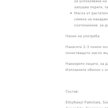
за успокояване на
запушва порите, т
Масла от растител
семена на макадам
съотношение, за д
Начин на употреба:
Нанесете 2-3 помпи по
почистващото масло въ
Намокрете лицето, за д
Изплакнете обилно с хл
Състав:
Ethylhexyl Palmitate, So