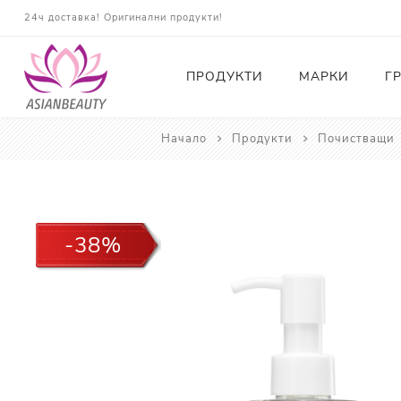
24ч доставка! Оригинални продукти!
ПРОДУКТИ
МАРКИ
Г
Начало
Продукти
Почистващи
Почистващи
Тонери
Есенции
-38%
Серуми
Околоочна грижа
Кремове и Хидратация
Слънцезащита
Комплекти
Карти за Подарък