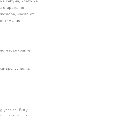
на себума, което не
а старателно.
 жожоба, масло от
 оптимално
жно масажирайте
замърсяванията.
glyceride, Butyl