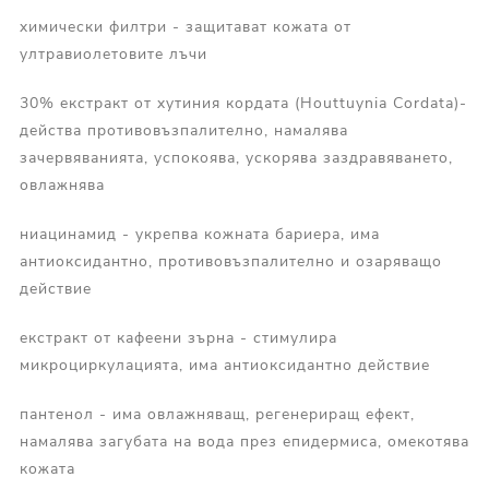
химически филтри - защитават кожата от
ултравиолетовите лъчи
30% екстракт от хутиния кордата (Houttuynia Cordata)-
действа противовъзпалително, намалява
зачервяванията, успокоява, ускорява заздравяването,
овлажнява
ниацинамид - укрепва кожната бариера, има
антиоксидантно, противовъзпалително и озаряващо
действие
екстракт от кафеени зърна - стимулира
микроциркулацията, има антиоксидантно действие
пантенол - има овлажняващ, регенериращ ефект,
намалява загубата на вода през епидермиса, омекотява
кожата