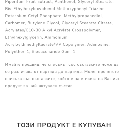
Piperitum Fruit Extract, Panthenol, Glyceryl Stearate,
Bis-Ethylhexyloxyphenol Methoxyphenyl Triazine,
Potassium Cetyl Phosphate, Methylpropanediol,
Carbomer, Butylene Glycol, Glyceryl Stearate Citrate,
Acrylates/C10-30 Alkyl Acrylate Crosspolymer,
Ethylhexylglycerin, Ammonium
Acryloyldimethyltaurate/VP Copolymer, Adenosine,
Polyether-1, Biosaccharide Gum-1
Имайте предвид, че списъкът със съставките може да
се различава от партида до партида. Моля, прочетете
списъка със съставките, който е на етикета на Вашият
продукт за най-актуален състав.
ТОЗИ ПРОДУКТ Е КУПУВАН