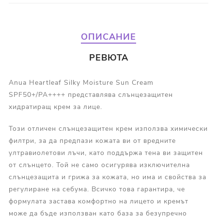
ОПИСАНИЕ
РЕВЮТА
Anua Heartleaf Silky Moisture Sun Cream
SPF50+/PA++++ представлява слънцезащитен
хидратиращ крем за лице.
Този отличен слънцезащитен крем използва химически
филтри, за да предпази кожата ви от вредните
ултравиолетови лъчи, като поддържа тена ви защитен
от слънцето. Той не само осигурява изключителна
слънцезащита и грижа за кожата, но има и свойства за
регулиране на себума. Всичко това гарантира, че
формулата застава комфортно на лицето и кремът
може да бъде използван като база за безупречно