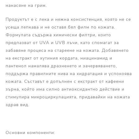
нанасяне на грим.
Продуктът е с лека и нежна консистенция, която не се
усеща лепкава и не оставя бял филм по кожата.
Формулата съдържа химически филтри, които
предпазват от UVA и UVB лъчи, като спомагат за
забавяне процеса на стареене на кожата. Добавянето
на екстракт от хутиния кордата, ниацинамид и
пантенол намалява дразненето и зачервяването,
поддържа правилните нива на хидратация и успокоява
кожата. Съставът е допълнен с екстракт от кафеени
зърна, който има силно антиоксидантно действие и
стимулира микроциркулацията, придавайки на кожата
здрав вид.
Основни компоненти: