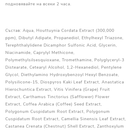
подновявайте на всеки 2 часа.
Състав: Aqua, Houttuynia Cordata Extract (300,000
ppm), Dibutyl Adipate, Propanediol, Ethylhexyl Triazone,
Terephthalylidene Dicamphor Sulfonic Acid, Glycerin,
Niacinamide, Caprylyl Methicone,
Polymethylsilsesquioxane, Tromethamine, Polyglyceryl-3
Distearate, Cetearyl Alcohol, 1,2-Hexanediol, Pentylene
Glycol, Diethylamino Hydroxybenzoyl Hexyl Benzoate,
Polysilicone-15, Diospyros Kaki Leaf Extract, Anastatica
Hierochuntica Extract, Vitis Vinifera (Grape) Fruit
Extract, Carthamus Tinctorius (Safflower) Flower
Extract, Coffea Arabica (Coffee) Seed Extract,
Polygonum Cuspidatum Root Extract, Polygonum
Cuspidatum Root Extract, Camellia Sinensis Leaf Extract,
Castanea Crenata (Chestnut) Shell Extract, Zanthoxylum