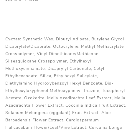
Състав: Synthetic Wax, Dibutyl Adipate, Butylene Glycol
Dicaprylate/Dicaprate, Octocrylene, Methyl Methacrylate
Crosspolymer, Vinyl Dimethicone/Methicone
Silsesquioxane Crosspolymer, Ethylhexyl
Methoxycinnamate, Dicaprylyl Carbonate, Cetyl
Ethylhexanoate, Silica, Ethylhexyl Salicylate,
Diethylamino Hydroxybenzoyl Hexyl Benzoate, Bis-
Ethylhexyloxyphenol Methoxyphenyl Triazine, Tocopheryl
Acetate, Ozokerite, Melia Azadirachta Leaf Extract, Melia
Azadirachta Flower Extract, Coccinia Indica Fruit Extract,
Solanum Melongena (eggplant) Fruit Extract, Aloe
Barbadensis Flower Extract, Cardiospermum
Halicacabum Flower/Leaf/Vine Extract, Curcuma Longa