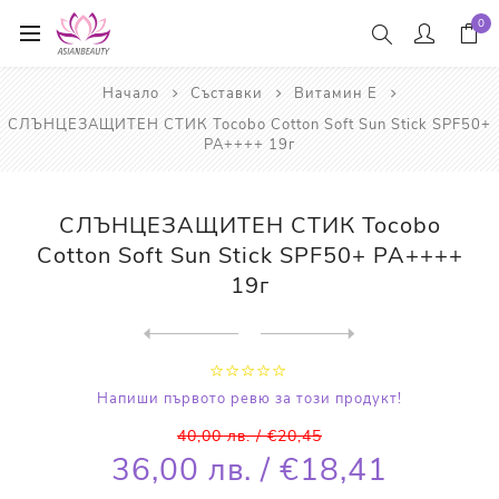
0
Начало
Съставки
Витамин Е
СЛЪНЦЕЗАЩИТЕН СТИК Tocobo Cotton Soft Sun Stick SPF50+
PA++++ 19г
СЛЪНЦЕЗАЩИТЕН СТИК Tocobo
Cotton Soft Sun Stick SPF50+ PA++++
19г
Next
product
Previous product
ПОЧИСТВАЩО ОЛИО KOSÉ Softy...
Напиши първото ревю за този продукт!
40,00 лв. / €20,45
36,00 лв. / €18,41