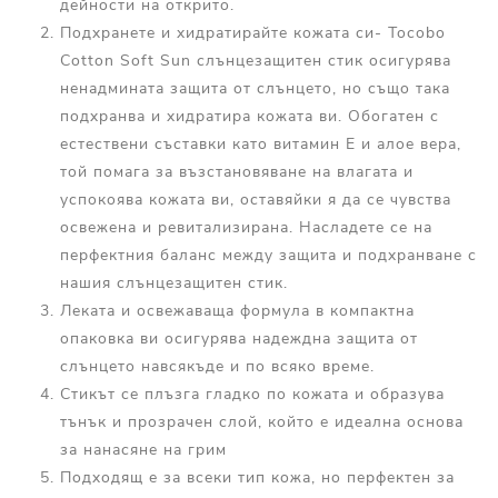
дейности на открито.
Подхранете и хидратирайте кожата си- Tocobo
Cotton Soft Sun слънцезащитен стик осигурява
ненадмината защита от слънцето, но също така
подхранва и хидратира кожата ви. Обогатен с
естествени съставки като витамин Е и алое вера,
той помага за възстановяване на влагата и
успокоява кожата ви, оставяйки я да се чувства
освежена и ревитализирана. Насладете се на
перфектния баланс между защита и подхранване с
нашия слънцезащитен стик.
Леката и освежаваща формула в компактна
опаковка ви осигурява надеждна защита от
слънцето навсякъде и по всяко време.
Стикът се плъзга гладко по кожата и образува
тънък и прозрачен слой, който е идеална основа
за нанасяне на грим
Подходящ е за всеки тип кожа, но перфектен за