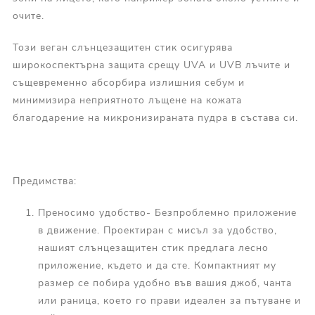
очите.
Този веган слънцезащитен стик осигурява
широкоспектърна защита срещу UVA и UVB лъчите и
същевременно абсорбира излишния себум и
минимизира неприятното лъщене на кожата
благодарение на микронизираната пудра в състава си.
Предимства:
Преносимо удобство- Безпроблемно приложение
в движение. Проектиран с мисъл за удобство,
нашият слънцезащитен стик предлага лесно
приложение, където и да сте. Компактният му
размер се побира удобно във вашия джоб, чанта
или раница, което го прави идеален за пътуване и