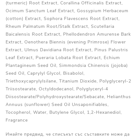
(turmeric) Root Extract, Corallina Officinalis Extract,
Ocimum Sanctum Leaf Extract, Gossypium Herbaceum
(cotton) Extract, Sophora Flavescens Root Extract,
Rheum Palmatum Root/Stalk Extract, Scutellaria
Baicalensis Root Extract, Phellodendron Amurense Bark
Extract, Oenothera Biennis (evening Primrose) Flower
Extract, Ulmus Davidiana Root Extract, Pinus Palustris
Leaf Extract, Pueraria Lobata Root Extract, Echium
Plantagineum Seed Oil, Simmondsia Chinensis (jojoba)
Seed Oil, Caprylyl Glycol, Bisabolol,
Triethoxycaprylylsilane, Titanium Dioxide, Polyglyceryl-2
Triisostearate, Octyldodecanol, Polyglyceryl-4
Diisostearate/Polyhydroxystearate/Sebacate, Helianthus
Annuus (sunflower) Seed Oil Unsaponifiables,
Tocopherol, Water, Butylene Glycol, 1,2-Hexanediol,
Fragrance
Имайте предвид, че списъкът със съставките може да