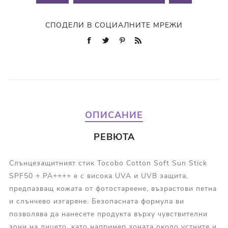
СПОДЕЛИ В СОЦИАЛНИТЕ МРЕЖИ
ОПИСАНИЕ
РЕВЮТА
Слънцезащитният стик Tocobo Cotton Soft Sun Stick
SPF50 + PA++++ е с високa UVA и UVB защита,
предпазващ кожата от фотостареене, възрастови петна
и слънчево изгаряне. Безопасната формула ви
позволява да нанесете продукта върху чувствителни
зони на лицето, като например зоната около устните и