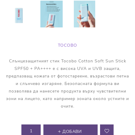
TOCOBO
Слънцезащитният стик Tocobo Cotton Soft Sun Stick
SPF50 + PA++++ е с високa UVA и UVB защита,
предпазващ кожата от фотостареене, възрастови петна
и слънчево изгаряне. Безопасната формула ви
позволява да нанесете продукта върху чувствителни
зони на лицето, като например зоната около устните и
очите.
ДОБАВИ