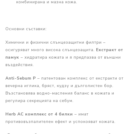
комбинирана и мазна кожа.
Основни съставки:
Химични и физични слънцезащитни филтри –
осигуряват много висока слънцезащита.
Екстракт от
памук
– хидратира кожата и я предпазва от външни
въздействия.
Anti-Sebum P
– патентован комплекс от екстракти от
вечерна иглика, бряст, кудзу и дълголистен бор.
Възстановява водно-масления баланс в кожата и
регулира секрецията на себум.
Herb AC комплекс от 4 билки
– имат
противовъзпалителен ефект и успокояват кожата.