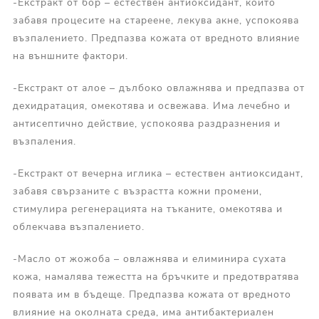
-Екстракт от бор – естествен антиоксидант, който
забавя процесите на стареене, лекува акне, успокоява
възпалението. Предпазва кожата от вредното влияние
на външните фактори.
-Екстракт от алое – дълбоко овлажнява и предпазва от
дехидратация, омекотява и освежава. Има лечебно и
антисептично действие, успокоява раздразнения и
възпаления.
-Екстракт от вечерна иглика – естествен антиоксидант,
забавя свързаните с възрастта кожни промени,
стимулира регенерацията на тъканите, омекотява и
облекчава възпалението.
-Масло от жожоба – овлажнява и елиминира сухата
кожа, намалява тежестта на бръчките и предотвратява
появата им в бъдеще. Предпазва кожата от вредното
влияние на околната среда, има антибактериален