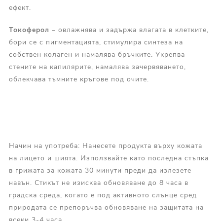
ефект.
Токоферол
– овлажнява и задържа влагата в клетките,
бори се с пигментацията, стимулира синтеза на
собствен колаген и намалява бръчките. Укрепва
стените на капилярите, намалява зачервяването,
облекчава тъмните кръгове под очите.
Начин на употреба: Нанесете продукта върху кожата
на лицето и шията. Използвайте като последна стъпка
в грижата за кожата 30 минути преди да излезете
навън. Стикът не изисква обновяване до 8 часа в
градска среда, когато е под активното слънце сред
природата се препоръчва обновяване на защитата на
всеки 3-4 часа.