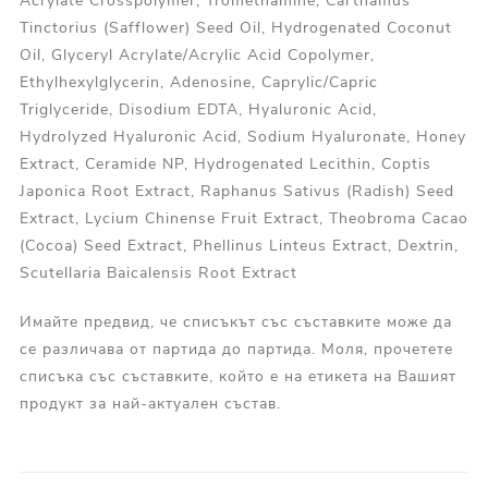
Acrylate Crosspolymer, Tromethamine, Carthamus
Tinctorius (Safflower) Seed Oil, Hydrogenated Coconut
Oil, Glyceryl Acrylate/Acrylic Acid Copolymer,
Ethylhexylglycerin, Adenosine, Caprylic/Capric
Triglyceride, Disodium EDTA, Hyaluronic Acid,
Hydrolyzed Hyaluronic Acid, Sodium Hyaluronate, Honey
Extract, Ceramide NP, Hydrogenated Lecithin, Coptis
Japonica Root Extract, Raphanus Sativus (Radish) Seed
Extract, Lycium Chinense Fruit Extract, Theobroma Cacao
(Cocoa) Seed Extract, Phellinus Linteus Extract, Dextrin,
Scutellaria Baicalensis Root Extract
Имайте предвид, че списъкът със съставките може да
се различава от партида до партида. Моля, прочетете
списъка със съставките, който е на етикета на Вашият
продукт за най-актуален състав.