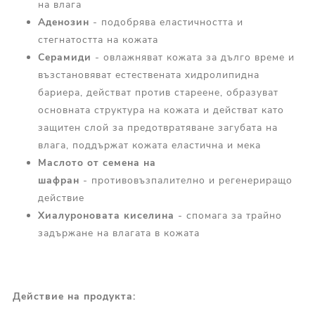
на влага
А
денозин
- подобрява еластичността и
стегнатостта на кожата
С
ерамиди
- овлажняват кожата за дълго време и
възстановяват естествената хидролипидна
бариера, действат против стареене, образуват
основната структура на кожата и действат като
защитен слой за предотвратяване загубата на
влага, поддържат кожата еластична и мека
Маслото от семена на
шафран
- противовъзпалително и регенериращо
действие
Хиалуроновата киселина
- спомага за трайно
задържане на влагата в кожата
Действие
на продукта: