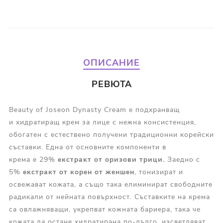
ОПИСАНИЕ
РЕВЮТА
Beauty of Joseon Dynasty Cream
e подхранващ
и хидратиращ крем за лице с нежна консистенция,
обогатен с естествено получени традиционни корейски
съставки. Една от основните компоненти в
крема е 29%
екстракт от оризови трици.
Заедно с
5%
екстракт от корен
от женшен
, тонизират и
освежават кожата, а също така елиминират свободните
радикали от нейната повърхност. Съставките на крема
са овлажняващи, укрепват кожната бариера, така че
кожата да остане хидратирана по-дълго, изсветляват