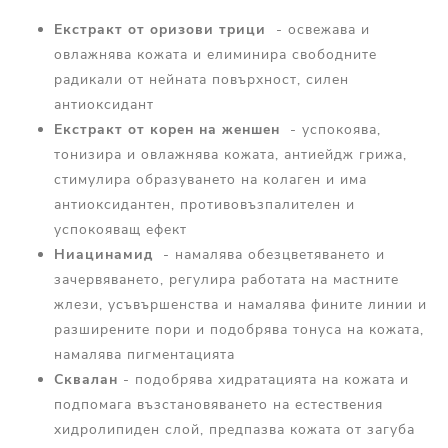
Екстракт от
оризов
и трици
- освежава и
овлажнява кожата и елиминира свободните
радикали от нейната повърхност, силен
антиоксидант
Екстракт от корен на
женшен
- успокоява,
тонизира и овлажнява кожата, антиейдж грижа,
стимулира образуването на колаген и има
антиоксидантен, противовъзпалителен и
успокояващ ефект
Н
иацинамид
- намалява обезцветяването и
зачервяването, регулира работата на мастните
жлези, усъвършенства и намалява фините линии и
разширените пори и подобрява тонуса на кожата,
намалява пигментацията
С
квалан
- подобрява хидратацията на кожата и
подпомага възстановяването на естествения
хидролипиден слой, предпазва кожата от загуба