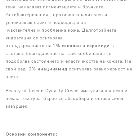
тена, намаляват пигментацията и бръчките.
Антибактериалният, противовъзпалителен и
успокояващ ефект е подходящ и за
чувствителна и проблемна кожа. Дълготрайната
хидратация се осигурява
от съдържанието на 2%
сквалан
и
с
ерамиди
в
състава. Благодарение на тази комбинация се
подобрява състоянието и еластичността на кожата. На
свой ред 2%
ниацинамид
осигурява равномерност на
цвета.
Beauty of Joseon Dynasty Cream има уникална лека и
нежна текстура, бързо се абсорбира и оставя сияен
завършек.
Основни компоненти
: