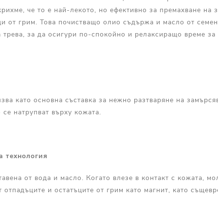
крихме, че то е най-лекото, но ефективно за премахване на 
ци от грим. Това почистващо олио съдържа и масло от семен
 трева, за да осигури по-спокойно и релаксиращо време за
зва като основна съставка за нежно разтваряне на замърся
о се натрупват върху кожата.
а технология
тавена от вода и масло. Когато влезе в контакт с кожата, м
 отпадъците и остатъците от грим като магнит, като същевр