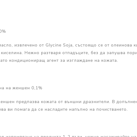
0%
асло, извлечено от Glycine Soja, състоящо се от олеинова 
киселина. Нежно разтваря отпадъците, без да запушва пори
като кондициониращ агент за изглаждане на кожата.
 на женшен 0,1%
женшен предпазва кожата от външни дразнители. В допълнен
ева ви помага да се насладите напълно на почистването.
лед изпомпване на продукта 1-2 пъти, нежно масажирайте на