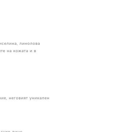
киселина, линолова
те на кожата и в
ие, неговият уникален
 сухо лице.