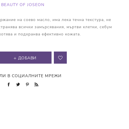
BEAUTY OF JOSEON
ржание на соево масло, има лека течна текстура, не
странява всички замърсявания, мъртви клетки, себум
котява и подхранва ефективно кожата.
ДОБАВИ
ЛИ В СОЦИАЛНИТЕ МРЕЖИ