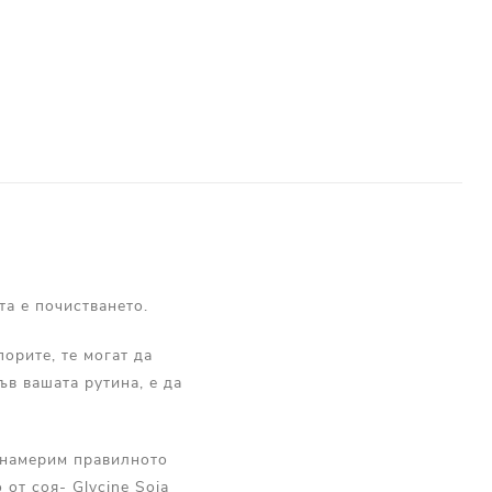
та е почистването.
порите, те могат да
ъв вашата рутина, е да
а намерим правилното
от соя- Glycine Soja