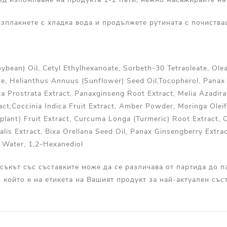
зплакнете с хладка вода и продължете рутината с почиства
oybean) Oil, Cetyl Ethylhexanoate, Sorbeth-30 Tetraoleate, Ole
ate, Helianthus Annuus (Sunflower) Seed Oil,Tocopherol, Panax
pta Prostrata Extract, Panaxginseng Root Extract, Melia Azadira
ct,Coccinia Indica Fruit Extract, Amber Powder, Moringa Oleif
lant) Fruit Extract, Curcuma Longa (Turmeric) Root Extract
inalis Extract, Bixa Orellana Seed Oil, Panax Ginsengberry Extr
, Water, 1,2-Hexanediol
съкът със съставките може да се различава от партида до п
, който е на етикета на Вашият продукт за най-актуален съст