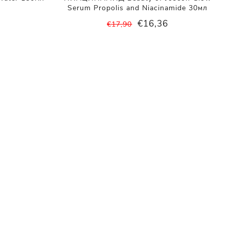
Serum Propolis and Niacinamide 30мл
5
€16,36
€17,90