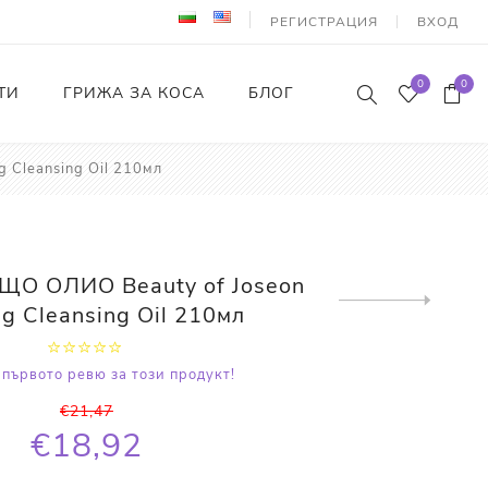
РЕГИСТРАЦИЯ
ВХОД
0
0
ТИ
ГРИЖА ЗА КОСА
БЛОГ
Cleansing Oil 210мл
О ОЛИО Beauty of Joseon
Next
g Cleansing Oil 210мл
product
първото ревю за този продукт!
€21,47
€18,92