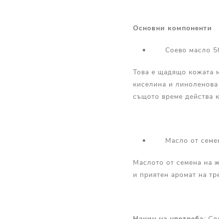
Основни компоненти
Соево масло 5
Това е щадящо кожата м
киселина и линоленова 
същото време действа 
Масло от семена
Маслото от семена на 
и приятен аромат на тр
Начин на употреба
: С