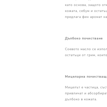
като основа, защото от
кожата, себум и остатъ
предлага фин аромат на
Дълбоко почистване
Соевото масло се изпол
остатъци от грим, коит
Мицеларна почистващ
Мицелът е частица, със
привличат и абсорбират
дълбоко в кожата.