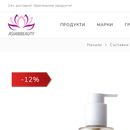
24ч доставка! Оригинални продукти!
ПРОДУКТИ
МАРКИ
Г
Начало
Съставки
Почистващи
Тонери
Есенции
-12%
Серуми
Околоочна грижа
Кремове и Хидратация
Слънцезащита
Комплекти
Карти за Подарък