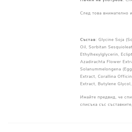
След това внимателно и
Състав
: Glycine Soja (S
Oil, Sorbitan Sesquiole
Ethylhexylglycerin, Ecli
Azadirachta Flower Extra
Solanummelongena (Eggp
Extract, Corallina Offic
Extract, Butylene Glycol
Имайте предвид, че спи
списъка със съставките