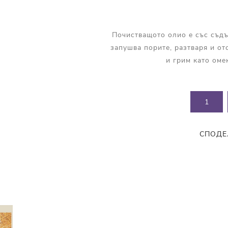
Прополис
Комбинирана Кожа
Витамин С
Почистващото олио е със съдъ
Витамин Е
запушва порите, разтваря и от
Муцин от Охлюв
и грим като оме
Ретинол
СПОДЕ