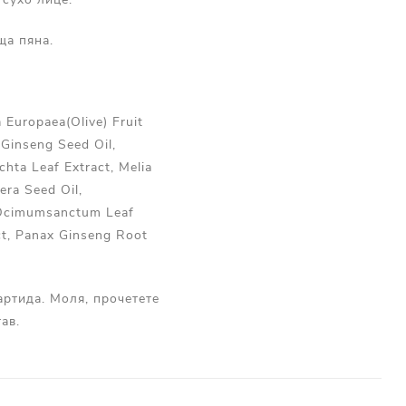
ща пяна.
a Europaea(Olive) Fruit
 Ginseng Seed Oil,
chta Leaf Extract, Melia
era Seed Oil,
, Ocimumsanctum Leaf
act, Panax Ginseng Root
артида. Моля, прочетете
ав.