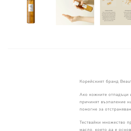
Корейският бранд Beaut
Ако кожните отпадъци и
причинят възпаление на
помогне за отстраняван
Тествайки множество п
масло, което да е осно