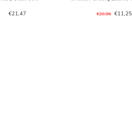
€21,47
€11,2
€20,96