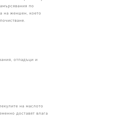
замърсявания по
а на женшен, което
 почистване.
вания, отпадъци и
олекулите на маслото
еменно доставят влага