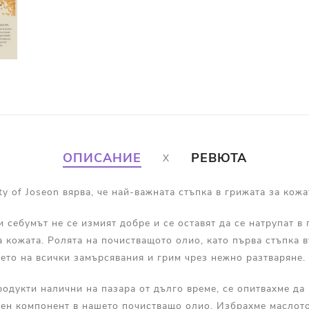
ОПИСАНИЕ
РЕВЮТА
y of Joseon вярва, че най-важната стъпка в грижата за кожа
 себумът не се измият добре и се оставят да се натрупат в 
 кожата. Ролята на почистващото олио, като първа стъпка в
ето на всички замърсявания и грим чрез нежно разтваряне.
родукти налични на пазара от дълго време, се опитвахме д
вен компонент в нашето почистващо олио. Избрахме маслото 