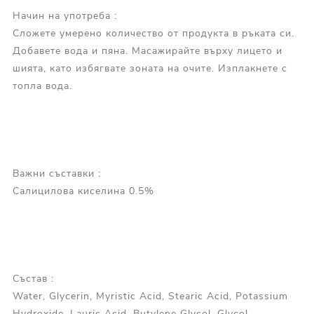
Начин на употреба :
Сложете умерено количество от продукта в ръката си.
Добавете вода и пяна. Масажирайте върху лицето и
шията, като избягвате зоната на очите. Изплакнете с
топла вода.
Важни съставки :
Салицилова киселина 0.5%
Състав :
Water, Glycerin, Myristic Acid, Stearic Acid, Potassium
Hydroxide, Lauric Acid, Butylene Glycol, Glycol