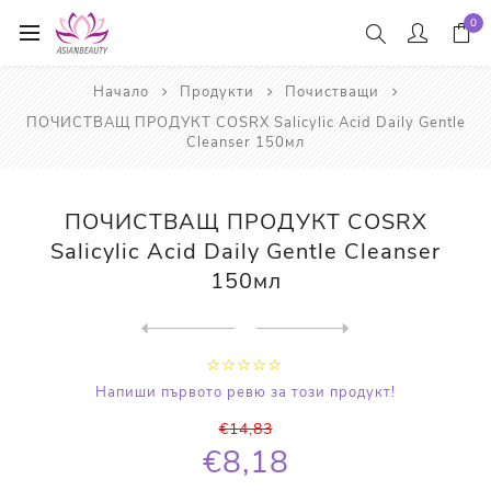
0
Начало
Продукти
Почистващи
ПОЧИСТВАЩ ПРОДУКТ COSRX Salicylic Acid Daily Gentle
Cleanser 150мл
ПОЧИСТВАЩ ПРОДУКТ COSRX
Salicylic Acid Daily Gentle Cleanser
150мл
Next
product
Previous product
ПОЧИСТВАЩА ПЯНА ЗА ЛИЦЕ Shi...
Напиши първото ревю за този продукт!
€14,83
€8,18