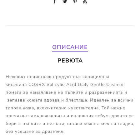
ОПИСАНИЕ
РЕВЮТА
Нежният почистващ продукт със салицилова
киселина COSRX Salicylic Acid Daily Gentle Cleanser
помага за намаляване на пъпките и разразненията и
запазва кожата здрава и блестяща. Идеален за всички
типове кожа, включително чувствителна. Той нежно
премахва замърсяванията и излишния себум, докато се
бори с пъпките и петната, оставя кожата мека и гладка,
без усещане за дразнене.