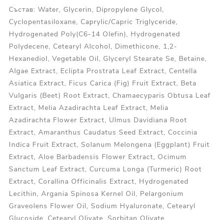
Състав: Water, Glycerin, Dipropylene Glycol,
Cyclopentasiloxane, Caprylic/Capric Triglyceride,
Hydrogenated Poly(C6-14 Olefin), Hydrogenated
Polydecene, Cetearyl Alcohol, Dimethicone, 1,2-
Hexanediol, Vegetable Oil, Glyceryl Stearate Se, Betaine,
Algae Extract, Eclipta Prostrata Leaf Extract, Centella
Asiatica Extract, Ficus Carica (Fig) Fruit Extract, Beta
Vulgaris (Beet) Root Extract, Chamaecyparis Obtusa Leaf
Extract, Melia Azadirachta Leaf Extract, Melia
Azadirachta Flower Extract, Ulmus Davidiana Root
Extract, Amaranthus Caudatus Seed Extract, Coccinia
Indica Fruit Extract, Solanum Melongena (Eggplant) Fruit
Extract, Aloe Barbadensis Flower Extract, Ocimum
Sanctum Leaf Extract, Curcuma Longa (Turmeric) Root
Extract, Corallina Officinalis Extract, Hydrogenated
Lecithin, Argania Spinosa Kernel Oil, Pelargonium
Graveolens Flower Oil, Sodium Hyaluronate, Cetearyl
Glucoside, Cetearyl Olivate, Sorbitan Olivate,