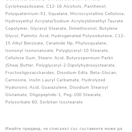
Cyclohexasiloxane, C12-16 Alcohols, Panthenol,
Polyquaternium-51, Squalane, Microcrystalline Cellulose,
Hydroxyethyl Acrylate/Sodium Acryloyldimethyl Taurate
Copolymer, Glyceryl Stearate, Dimethiconol, Butylene
Glycol, Palmitic Acid, Hydrogenated Polyisobutene, C12-
15 Alkyl Benzoate, Ceramide Np, Phytosqualane,
Isononyl Isononanoate, Polyglyceryl-10 Stearate,
Cellulose Gum, Stearic Acid, Butyrospermum Parkii
(Shea) Butter, Polyglyceryl-2 Dipolyhydroxystearate,
Fructooligosaccharides, Disodium Edta, Beta-Glucan,
Carnosine, Inulin Lauryl Carbamate, Hydrolyzed
Hyaluronic Acid, Guaiazulene, Disodium Stearoyl
Glutamate, Oligopeptide-1, Peg-100 Stearate,
Polysorbate 60, Sorbitan Isostearate
Имайте предвид, че списъкът със съставките може да