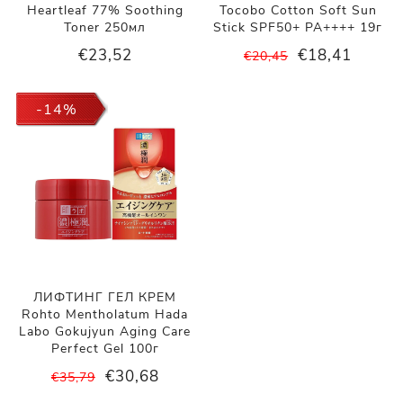
Heartleaf 77% Soothing
Tocobo Cotton Soft Sun
Toner 250мл
Stick SPF50+ PA++++ 19г
€23,52
€18,41
€20,45
-14%
ЛИФТИНГ ГЕЛ КРЕМ
Rohto Mentholatum Hada
Labo Gokujyun Aging Care
Perfect Gel 100г
€30,68
€35,79