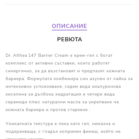
ОПИСАНИЕ
РЕВЮТА
Dr. Althea 147 Barrier Cream е крем-гел с богат
комплекс от активни съставки, които работят
синергично, за да възстановят и предпазят кожната
бариера. Формулата комбинира син азулен от лайка за
интензивно успокояване, седем вида хиалуронова
киселина за дълбока хидратация и четири вида
серамиди плюс натурални масла за укрепване на
кожната бариера и против стареене .
Уникалната текстура е лека като гел, немазна и
подхранваща, с гладък копринен финиш, който не