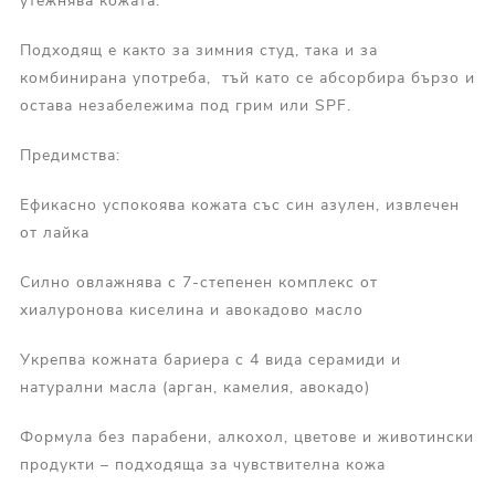
утежнява кожата.
Подходящ е както за зимния студ, така и за
комбинирана употреба, тъй като се абсорбира бързо и
остава незабележима под грим или SPF.
Предимства:
Ефикасно успокоява кожата със син азулен, извлечен
от лайка
Силно овлажнява с 7‑степенен комплекс от
хиалуронова киселина и авокадово масло
Укрепва кожната бариера с 4 вида серамиди и
натурални масла (арган, камелия, авокадо)
Формула без парабени, алкохол, цветове и животински
продукти – подходяща за чувствителна кожа