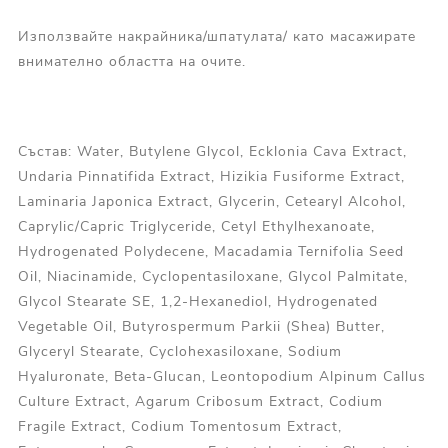
Използвайте накрайника/шпатулата/ като масажирате
внимателно областта на очите.
Състав: Water, Butylene Glycol, Ecklonia Cava Extract,
Undaria Pinnatifida Extract, Hizikia Fusiforme Extract,
Laminaria Japonica Extract, Glycerin, Cetearyl Alcohol,
Caprylic/Capric Triglyceride, Cetyl Ethylhexanoate,
Hydrogenated Polydecene, Macadamia Ternifolia Seed
Oil, Niacinamide, Cyclopentasiloxane, Glycol Palmitate,
Glycol Stearate SE, 1,2-Hexanediol, Hydrogenated
Vegetable Oil, Butyrospermum Parkii (Shea) Butter,
Glyceryl Stearate, Cyclohexasiloxane, Sodium
Hyaluronate, Beta-Glucan, Leontopodium Alpinum Callus
Culture Extract, Agarum Cribosum Extract, Codium
Fragile Extract, Codium Tomentosum Extract,