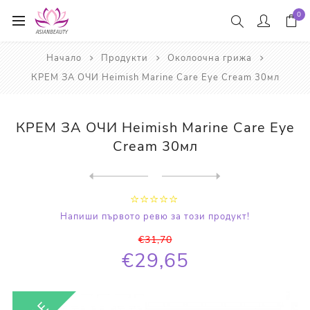
0
Начало
Продукти
Околоочна грижа
КРЕМ ЗА ОЧИ Heimish Marine Care Eye Cream 30мл
КРЕМ ЗА ОЧИ Heimish Marine Care Eye
Cream 30мл
Next
product
Previous product
КРЕМ ЗА ОЧИ С ПРОПОЛИС И ВИ...
Напиши първото ревю за този продукт!
€31,70
€29,65