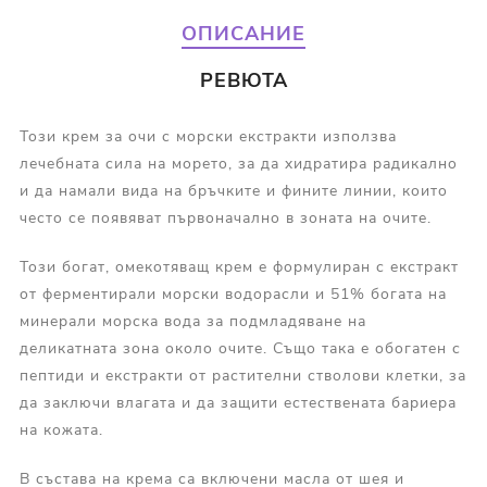
ОПИСАНИЕ
РЕВЮТА
Този крем за очи с морски екстракти използва
лечебната сила на морето, за да хидратира радикално
и да намали вида на бръчките и фините линии, които
често се появяват първоначално в зоната на очите.
Този богат, омекотяващ крем е формулиран с екстракт
от ферментирали морски водорасли и 51% богата на
минерали морска вода за подмладяване на
деликатната зона около очите. Също така е обогатен с
пептиди и екстракти от растителни стволови клетки, за
да заключи влагата и да защити естествената бариера
на кожата.
В състава на крема са включени масла от шея и