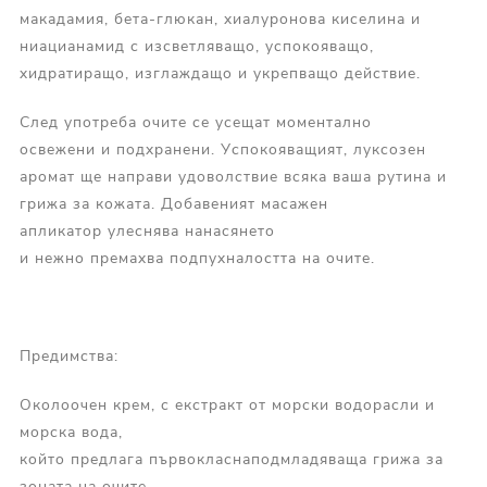
макадамия, бета-глюкан, хиалуронова киселина и
ниацианамид с изсветляващо, успокояващо,
хидратиращо, изглаждащо и укрепващо действие.
След употреба очите се усещат моментално
освежени и подхранени. Успокояващият, луксозен
аромат ще направи удоволствие всяка ваша рутина и
грижа за кожата. Добавеният масажен
апликатор улеснява нанасянето
и нежно премахва подпухналостта на очите.
Предимства:
Околоочен крем, с екстракт от морски водорасли и
морска вода,
който предлага първокласнаподмладяваща грижа за
зоната на очите