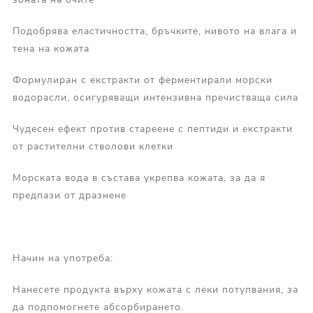
Подобрява еластичността, бръчките, нивото на влага и
тена на кожата
Формулиран с екстракти от ферментирали морски
водорасли, осигуряващи интензивна пречистваща сила
Чудесен ефект против стареене с пептиди и екстракти
от растителни стволови клетки
Морската вода в състава укрепва кожата, за да я
предпази от дразнене
Начин на употреба:
Нанесете продукта върху кожата с леки потупвания, за
да подпомогнете абсорбирането.