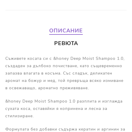
ОПИСАНИЕ
РЕВЮТА
Съживете косата си с &honey Deep Moist Shampoo 1.0,
създаден за дълбоко почистване, като същевременно
запазва влагата в косъма. Със сладък, деликатен
аромат на божур и мед, той превръща всяко измиване
в освежаващо, ароматно преживяване.
&honey Deep Moist Shampoo 1.0 разплита и изглажда
сухата коса, оставяйки я копринена и лесна за
стилизиране.
Формулата без добавки съдържа кератин и аргинин за