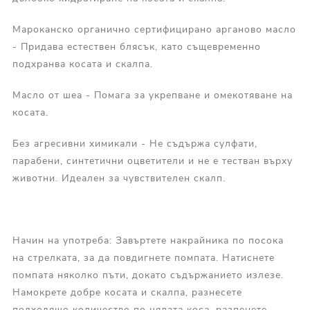
Мароканско органично сертифицирано арганово масло
- Придава естествен блясък, като същевременно
подхранва косата и скалпа.
Масло от шеа - Помага за укрепване и омекотяване на
косата.
Без агресивни химикали - Не съдържа сулфати,
парабени, синтетични оцветители и не е тестван върху
животни. Идеален за чувствителен скалп.
Начин на употреба: Завъртете накрайника по посока
на стрелката, за да повдигнете помпата. Натиснете
помпата няколко пъти, докато съдържанието излезе.
Намокрете добре косата и скалпа, разнесете
подходящо количество по цялата коса, разпенете