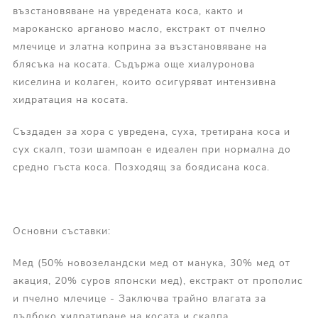
възстановяване на увредената коса, както и
мароканско арганово масло, екстракт от пчелно
млечице и златна коприна за възстановяване на
блясъка на косата. Съдържа още хиалуронова
киселина и колаген, които осигуряват интензивна
хидратация на косата.
Създаден за хора с увредена, суха, третирана коса и
сух скалп, този шампоан е идеален при нормална до
средно гъста коса. Позходящ за боядисана коса.
Основни съставки:
Мед (50% новозеландски мед от манука, 30% мед от
акация, 20% суров японски мед), екстракт от прополис
и пчелно млечице - Заключва трайно влагата за
дълбоко хидратиране на косата и скалпа.